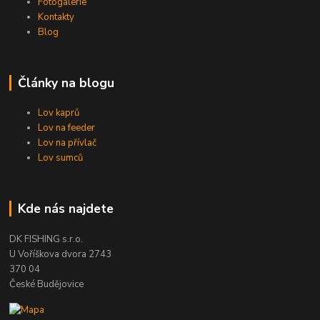
Fotogalerie
Kontakty
Blog
Články na blogu
Lov kaprů
Lov na feeder
Lov na přívlač
Lov sumců
Kde nás najdete
DK FISHING s.r.o.
U Voříškova dvora 2743
370 04
České Budějovice