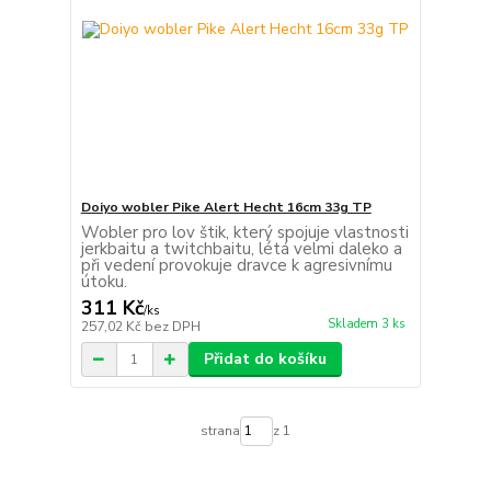
Doiyo wobler Pike Alert Hecht 16cm 33g TP
Wobler pro lov štik, který spojuje vlastnosti
jerkbaitu a twitchbaitu, létá velmi daleko a
při vedení provokuje dravce k agresivnímu
útoku.
311 Kč
/
ks
Skladem 3 ks
257,02 Kč
bez DPH
Přidat do košíku
strana
z 1