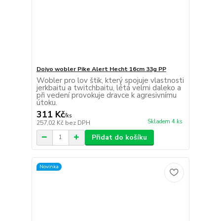
Doiyo wobler Pike Alert Hecht 16cm 33g PP
Wobler pro lov štik, který spojuje vlastnosti
jerkbaitu a twitchbaitu, létá velmi daleko a
při vedení provokuje dravce k agresivnímu
útoku.
311 Kč
/
ks
Skladem 4 ks
257,02 Kč
bez DPH
Přidat do košíku
Novinka