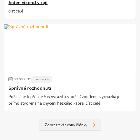
Jeden víkend v ráji
číst celé
23
.
08
.
2019
Lov kaprů
Správné rozhodnutí
Počasí se lepší a je čas vyrazit k vodě. Dvoudenní vycházka je
přímo stvořena na chycení hezkého kapra.
číst celé
Zobrazit všechny články