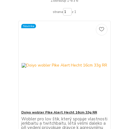
Zobrazuji 1-6 z 6
strana
z 1
Novinka
Doiyo wobler Pike Alert Hecht 16cm 33g RR
Wobler pro lov štik, který spojuje vlastnosti
jerkbaitu a twitchbaitu, létá velmi daleko a
při vedení provokuje dravce k agresivnímu