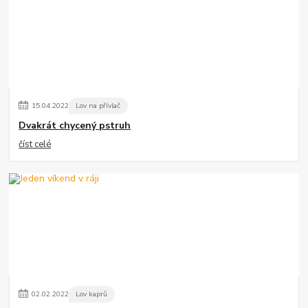
15
.
04
.
2022
Lov na přívlač
Dvakrát chycený pstruh
číst celé
02
.
02
.
2022
Lov kaprů