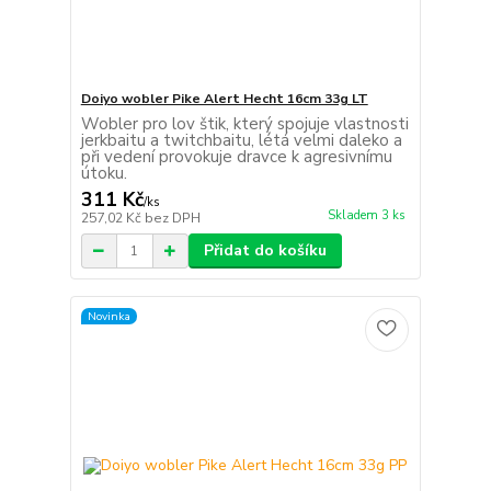
Doiyo wobler Pike Alert Hecht 16cm 33g LT
Wobler pro lov štik, který spojuje vlastnosti
jerkbaitu a twitchbaitu, létá velmi daleko a
při vedení provokuje dravce k agresivnímu
útoku.
311 Kč
/
ks
Skladem 3 ks
257,02 Kč
bez DPH
Přidat do košíku
Novinka