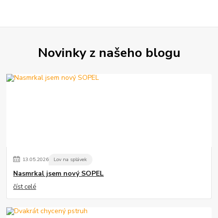
Novinky z našeho blogu
13
.
05
.
2026
Lov na splávek
Nasmrkal jsem nový SOPEL
číst celé