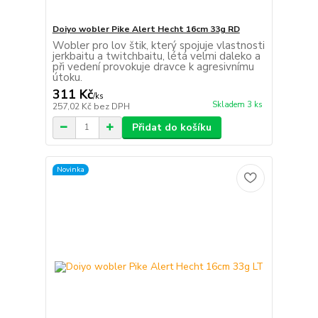
Doiyo wobler Pike Alert Hecht 16cm 33g RD
Wobler pro lov štik, který spojuje vlastnosti
jerkbaitu a twitchbaitu, létá velmi daleko a
při vedení provokuje dravce k agresivnímu
útoku.
311 Kč
/
ks
Skladem 3 ks
257,02 Kč
bez DPH
Přidat do košíku
Novinka