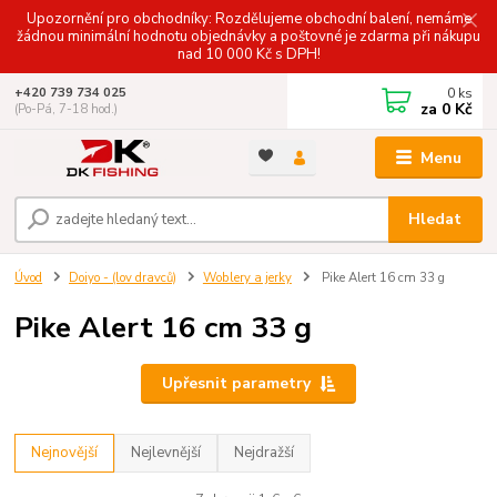
Upozornění pro obchodníky: Rozdělujeme obchodní balení, nemáme
žádnou minimální hodnotu objednávky a poštovné je zdarma při nákupu
nad 10 000 Kč s DPH!
0
ks
+420 739 734 025
za
0 Kč
(Po-Pá, 7-18 hod.)
Menu
Hledat
Úvod
Doiyo - (lov dravců)
Woblery a jerky
Pike Alert 16 cm 33 g
Pike Alert 16 cm 33 g
Upřesnit parametry
Nejnovější
Nejlevnější
Nejdražší