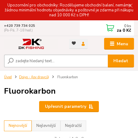
Upozornění pro obchodníky: Rozdělujeme obchodní balení, nemáme
žádnou minimální hodnotu objednávky a poštovné je zdarma při nákupu
nad 10 000 Kč s DPH!
0
ks
+420 739 734 025
za
0 Kč
(Po-Pá, 7-18 hod.)
Menu
Hledat
Úvod
Doiyo - (lov dravců)
Fluorokarbon
Fluorokarbon
Upřesnit parametry
Nejnovější
Nejlevnější
Nejdražší