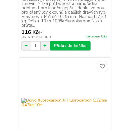
surovin. Nízká průtažnost a mimořádná
odolnost proti oděru jej činí ideální volbou
pro cílený lov okounů a dalších dravých ryb.
Vlastnosti: Průměr: 0,35 mm Nosnost: 7,23
kg Délka: 10 m 100% fluorokarbon Nízká
průta...
116 Kč
/
ks
Skladem 8 ks
95,87 Kč
bez DPH
Přidat do košíku