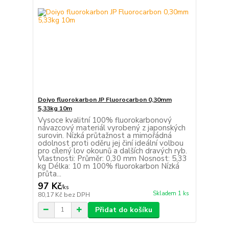
Doiyo fluorokarbon JP Fluorocarbon 0,30mm
5,33kg 10m
Vysoce kvalitní 100% fluorokarbonový
návazcový materiál vyrobený z japonských
surovin. Nízká průtažnost a mimořádná
odolnost proti oděru jej činí ideální volbou
pro cílený lov okounů a dalších dravých ryb.
Vlastnosti: Průměr: 0,30 mm Nosnost: 5,33
kg Délka: 10 m 100% fluorokarbon Nízká
průta...
97 Kč
/
ks
Skladem 1 ks
80,17 Kč
bez DPH
Přidat do košíku