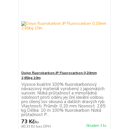
Doiyo fluorokarbon JP Fluorocarbon 0,20mm
2,65kg 10m
Vysoce kvalitní 100% fluorokarbonový
návazcový materiál vyrobený z japonských
surovin. Nízká průtažnost a mimořádná
odolnost proti oděru jej činí ideální volbou
pro cílený lov okounů a dalších dravých ryb.
Vlastnosti: Průměr: 0,20 mm Nosnost: 2,65
kg Délka: 10 m 100% fluorokarbon Nízká
průtažnost P...
73 Kč
/
ks
Skladem 3 ks
60,33 Kč
bez DPH