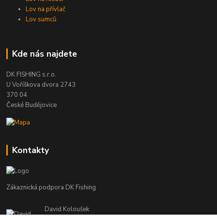
Lov na přívlač
Lov sumců
Kde nás najdete
DK FISHING s.r.o.
U Voříškova dvora 2743
370 04
České Budějovice
Kontakty
Zákaznická podpora DK Fishing
David Koloušek