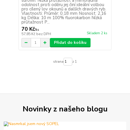
surovin. Nízká průtažnost a mimořádná
odolnost proti oděru jej činí ideální volbou
pro cílený lov okounů a dalších dravých ryb.
Vlastnosti: Průměr: 0,18 mm Nosnost: 2,16
kg Délka: 10 m 100% fluorokarbon Nízká
průtažnost P...
70 Kč
/
ks
Skladem 2 ks
57,85 Kč
bez DPH
Přidat do košíku
strana
z 1
Novinky z našeho blogu