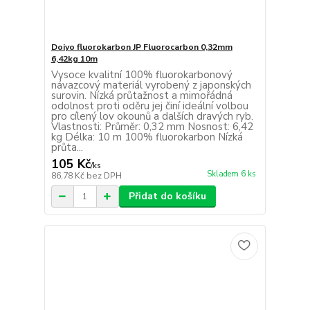
Doiyo fluorokarbon JP Fluorocarbon 0,32mm
6,42kg 10m
Vysoce kvalitní 100% fluorokarbonový
návazcový materiál vyrobený z japonských
surovin. Nízká průtažnost a mimořádná
odolnost proti oděru jej činí ideální volbou
pro cílený lov okounů a dalších dravých ryb.
Vlastnosti: Průměr: 0,32 mm Nosnost: 6,42
kg Délka: 10 m 100% fluorokarbon Nízká
průta...
105 Kč
/
ks
Skladem 6 ks
86,78 Kč
bez DPH
Přidat do košíku