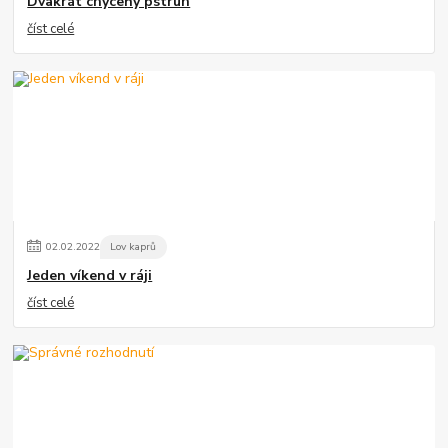
Dvakrát chycený pstruh
číst celé
02
.
02
.
2022
Lov kaprů
Jeden víkend v ráji
číst celé