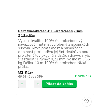
Doiyo fluorokarbon JP Fluorocarbon 0,22mm
3,66kg 10m
Vysoce kvalitní 100% fluorokarbonový
návazcový materiál vyrobený z japonských
surovin. Nízká průtažnost a mimořádná
odolnost proti oděru jej činí ideální volbou
pro cílený lov okounů a dalších dravých ryb.
Vlastnosti: Průměr: 0,22 mm Nosnost: 3,66
kg Délka: 10 m 100% fluorokarbon Nízká
průta...
81 Kč
/
ks
Skladem 7 ks
66,94 Kč
bez DPH
Přidat do košíku