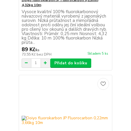
4,32kg 10m
Vysoce kvalitní 100% fluorokarbonový
návazcový materiál vyrobený z japonských
surovin. Nízká průtažnost a mimořádná
odolnost proti oděru jej činí ideální volbou
pro cílený lov okounů a dalších dravých ryb.
Vlastnosti: Průměr: 0,25 mm Nosnost: 4,32
kg Délka: 10 m 100% fluorokarbon Nízká
průta...
89 Kč
/
ks
Skladem 5 ks
73,55 Kč
bez DPH
Přidat do košíku