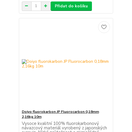
Přidat do košíku
Doiyo fluorokarbon JP Fluorocarbon 0,18mm
2,16kg 10m
Vysoce kvalitní 100% fluorokarbonový
návazcový materiál vyrobený z japonských