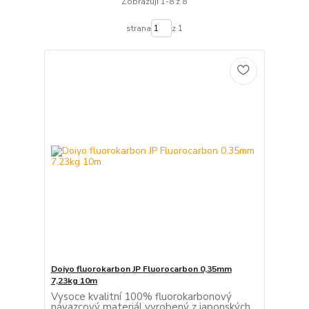
Zobrazuji 1-8 z 8
strana
z 1
Doiyo fluorokarbon JP Fluorocarbon 0,35mm
7,23kg 10m
Vysoce kvalitní 100% fluorokarbonový
návazcový materiál vyrobený z japonských