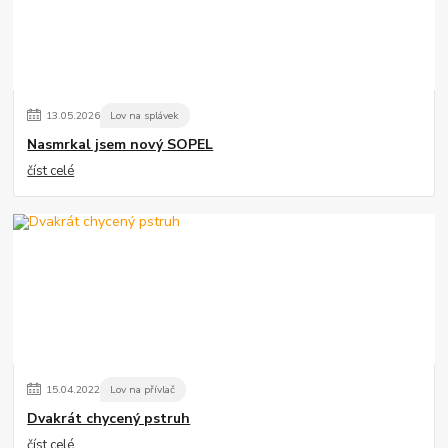
13
.
05
.
2026
Lov na splávek
Nasmrkal jsem nový SOPEL
číst celé
15
.
04
.
2022
Lov na přívlač
Dvakrát chycený pstruh
číst celé