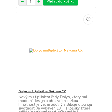
Přidat do košíku
Doiyo multiplikátor Nakuma CX
Nový multiplikátor řady Doiyo, který má
moderní design a přes velmi nízkou
hmotnost je velmi odolný a slibuje dlouhou
životnost. Je vybaven 13 + 1 ložisky, která
zajišťují perfektní chod. Výborný je i