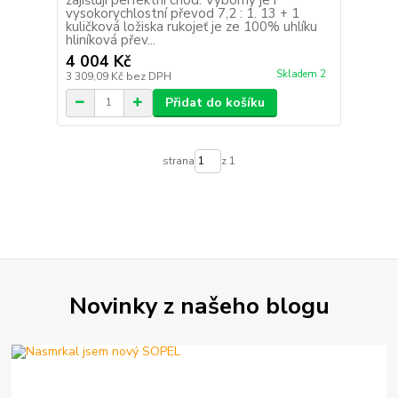
vysokorychlostní převod 7,2 : 1. 13 + 1
kuličková ložiska rukojeť je ze 100% uhlíku
hliníková přev...
4 004 Kč
Skladem 2
3 309,09 Kč
bez DPH
Přidat do košíku
strana
z 1
Novinky z našeho blogu