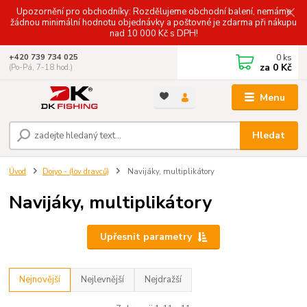
Upozornění pro obchodníky: Rozdělujeme obchodní balení, nemáme
žádnou minimální hodnotu objednávky a poštovné je zdarma při nákupu
nad 10 000 Kč s DPH!
0
ks
+420 739 734 025
za
0 Kč
(Po-Pá, 7-18 hod.)
Menu
Hledat
Úvod
Doiyo - (lov dravců)
Navijáky, multiplikátory
Navijáky, multiplikátory
Upřesnit parametry
Nejnovější
Nejlevnější
Nejdražší