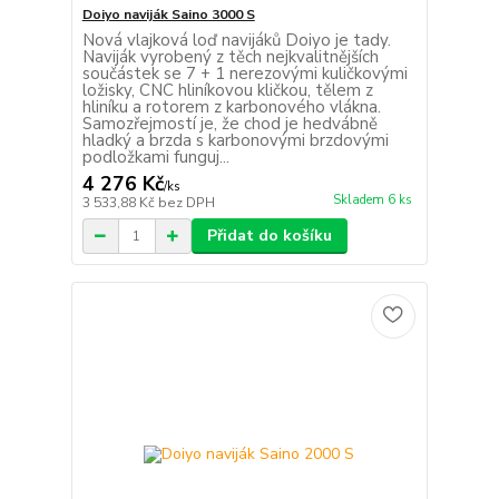
Doiyo naviják Saino 3000 S
Nová vlajková loď navijáků Doiyo je tady.
Naviják vyrobený z těch nejkvalitnějších
součástek se 7 + 1 nerezovými kuličkovými
ložisky, CNC hliníkovou kličkou, tělem z
hliníku a rotorem z karbonového vlákna.
Samozřejmostí je, že chod je hedvábně
hladký a brzda s karbonovými brzdovými
podložkami funguj...
4 276 Kč
/
ks
Skladem 6 ks
3 533,88 Kč
bez DPH
Přidat do košíku