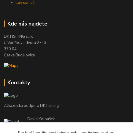
Lov sumců
Kde nás najdete
DK FISHING s.r.o.
U Voříškova dvora 2743
370 04
České Budějovice
Kontakty
Zákaznická podpora DK Fishing
David Koloušek
+420 739 734 025
(Po-Pá, 7-18 hod.)
Pro lepší použitelnost tohoto webu používáme cookies.