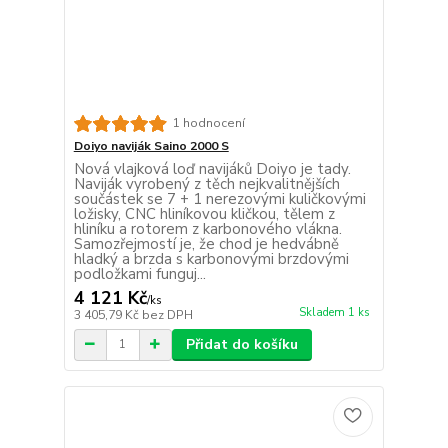
1 hodnocení
Doiyo naviják Saino 2000 S
Nová vlajková loď navijáků Doiyo je tady.
Naviják vyrobený z těch nejkvalitnějších
součástek se 7 + 1 nerezovými kuličkovými
ložisky, CNC hliníkovou kličkou, tělem z
hliníku a rotorem z karbonového vlákna.
Samozřejmostí je, že chod je hedvábně
hladký a brzda s karbonovými brzdovými
podložkami funguj...
4 121 Kč
/
ks
Skladem 1 ks
3 405,79 Kč
bez DPH
Přidat do košíku