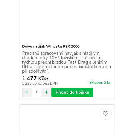
Doiyo naviják Whipsta RSX 2000
Precizně zpracovaný naviják s hladkým
chodem díky 10+1 ložiskům s těsněním,
rychlou přední brzdou Fast Drag a lehkým
Ultra-Light rotorem pro maximální kontrolu
při zdolávání.
1 477 Kč
/
ks
Skladem 2 ks
1 220,66 Kč
bez DPH
Přidat do košíku