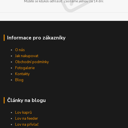
Můžete se kdykoli odhlásit. Zasíláme jednou za 14 dní.
Informace pro zákazníky
O nás
Jak nakupovat
Obchodní podmínky
Fotogalerie
Kontakty
Blog
Články na blogu
Lov kaprů
Lov na feeder
Lov na přívlač