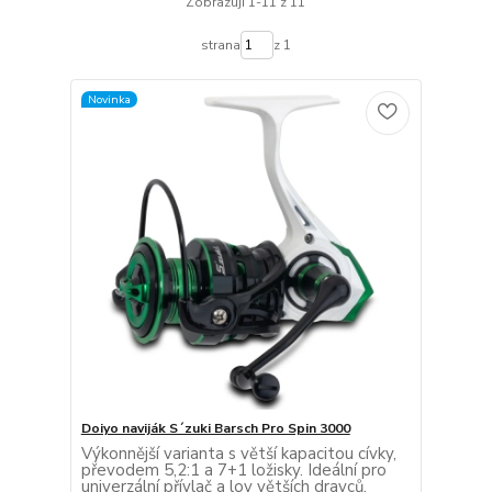
Zobrazuji 1-11 z 11
strana
z 1
Novinka
Doiyo naviják S´zuki Barsch Pro Spin 3000
Výkonnější varianta s větší kapacitou cívky,
převodem 5,2:1 a 7+1 ložisky. Ideální pro
univerzální přívlač a lov větších dravců.