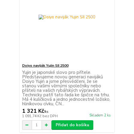
Doiyo naviják Yujin SII 2500
Yujin je japonské slovo pro přítele.
Představujeme novou generaci navijáků
Doiyo Yujin a jsme přesvědčeni, že se
stanou vašimi věrnými společníky nebo
přáteli na vašich rybářských výpravách.
Technicky patří tato řada ke špičce na trhu.
Má 4 kuličková a jedno jednocestné ložisko,
hliníkovou cívku, CN...
1 321 Kč
/
ks
Skladem 2 ks
1 091,74 Kč
bez DPH
Přidat do košíku