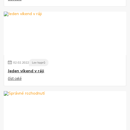
02
.
02
.
2022
Lov kaprů
Jeden víkend v ráji
číst celé