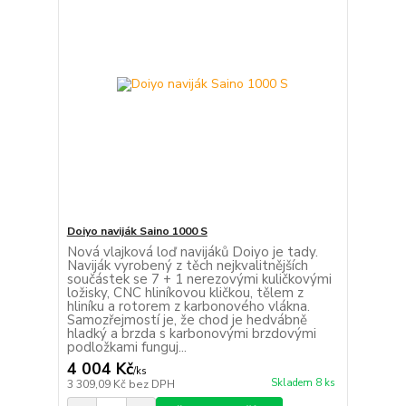
Doiyo naviják Saino 1000 S
Nová vlajková loď navijáků Doiyo je tady.
Naviják vyrobený z těch nejkvalitnějších
součástek se 7 + 1 nerezovými kuličkovými
ložisky, CNC hliníkovou kličkou, tělem z
hliníku a rotorem z karbonového vlákna.
Samozřejmostí je, že chod je hedvábně
hladký a brzda s karbonovými brzdovými
podložkami funguj...
4 004 Kč
/
ks
Skladem 8 ks
3 309,09 Kč
bez DPH