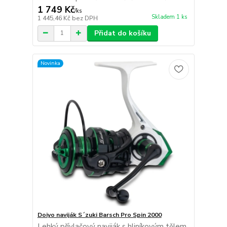
1 749 Kč
/
ks
Skladem 1 ks
1 445,46 Kč
bez DPH
Přidat do košíku
Novinka
Doiyo naviják S´zuki Barsch Pro Spin 2000
Lehký přívlačový naviják s hliníkovým tělem,