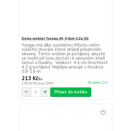
Doiyo wobler Yuragu 44, 4,4cm 4,2g GS
Yuragu má díky vysokému hřbetu velmi
zvláštní chování, které dráždí především
okouny. Tento wobler je potápivý, abyste
se mohli při lovu dostat i k okounům, kteří
neloví u hladiny. Velikost: 4,4 cm hmotnost:
4,2 g potápivý Nejlépe pracuje v hloubce
0,8-1,6 m
213 Kč
/
ks
Skladem 2 ks
176,03 Kč
bez DPH
Přidat do košíku