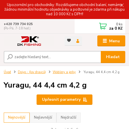
Upozornění pro obchodníky: Rozdělujeme obchodní balení, nemáme
žádnou minimální hodnotu objednávky a poštovné je zdarma při nákupu
nad 10 000 Kč s DPH!
0
ks
+420 739 734 025
za
0 Kč
(Po-Pá, 7-18 hod.)
Menu
Hledat
Úvod
Doiyo - (lov dravců)
Woblery a jerky
Yuragu, 44 4,4 cm 4,2 g
Yuragu, 44 4,4 cm 4,2 g
Upřesnit parametry
Nejnovější
Nejlevnější
Nejdražší