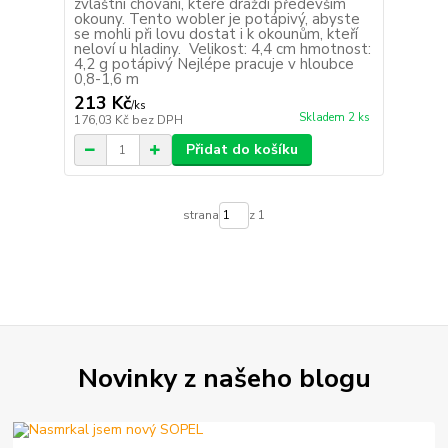
zvláštní chování, které dráždí především
okouny. Tento wobler je potápivý, abyste
se mohli při lovu dostat i k okounům, kteří
neloví u hladiny. Velikost: 4,4 cm hmotnost:
4,2 g potápivý Nejlépe pracuje v hloubce
0,8-1,6 m
213 Kč
/
ks
Skladem 2 ks
176,03 Kč
bez DPH
Přidat do košíku
strana
z 1
Novinky z našeho blogu