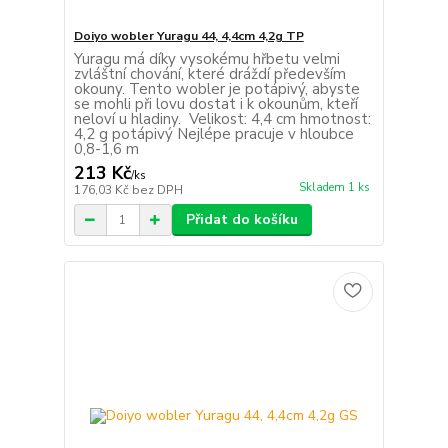
Doiyo wobler Yuragu 44, 4,4cm 4,2g TP
Yuragu má díky vysokému hřbetu velmi
zvláštní chování, které dráždí především
okouny. Tento wobler je potápivý, abyste
se mohli při lovu dostat i k okounům, kteří
neloví u hladiny. Velikost: 4,4 cm hmotnost:
4,2 g potápivý Nejlépe pracuje v hloubce
0,8-1,6 m
213 Kč
/
ks
Skladem 1 ks
176,03 Kč
bez DPH
Přidat do košíku