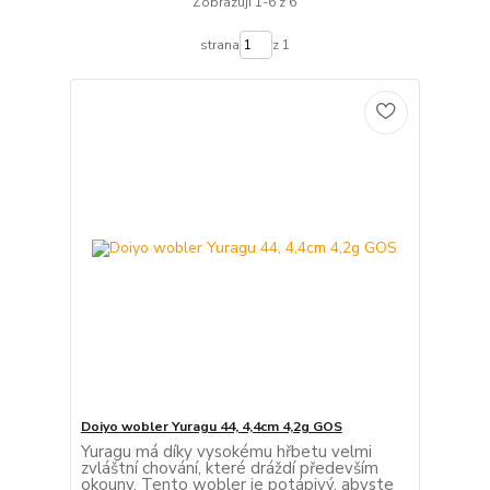
Zobrazuji 1-6 z 6
strana
z 1
Doiyo wobler Yuragu 44, 4,4cm 4,2g GOS
Yuragu má díky vysokému hřbetu velmi
zvláštní chování, které dráždí především
okouny. Tento wobler je potápivý, abyste