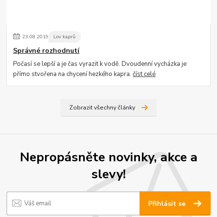
23
.
08
.
2019
Lov kaprů
Správné rozhodnutí
Počasí se lepší a je čas vyrazit k vodě. Dvoudenní vycházka je
přímo stvořena na chycení hezkého kapra.
číst celé
Zobrazit všechny články
Nepropásněte novinky, akce a
slevy!
Přihlásit se