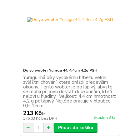
Doiyo wobler Yuragu 44, 4,4cm 4,2g PSH
Yuragu má díky vysokému hřbetu velmi
zvláštní chování, které dráždí především
okouny. Tento wobler je potápivý, abyste
se mohli při lovu dostat i k okounům, kteří
neloví u hladiny. Velikost: 4,4 cm hmotnost:
4,2 g potápivý Nejlépe pracuje v hloubce
0,8-1,6 m
213 Kč
/
ks
Skladem 3 ks
176,03 Kč
bez DPH
Přidat do košíku