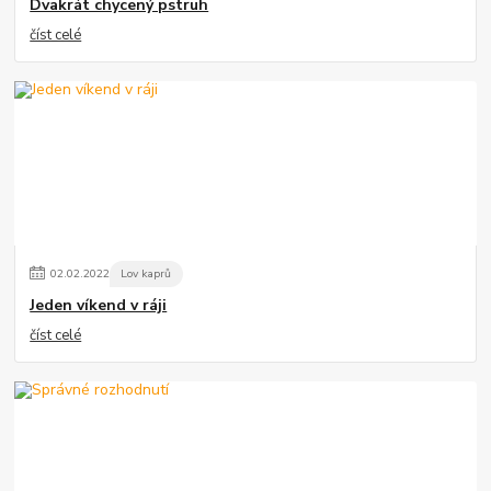
Dvakrát chycený pstruh
číst celé
02
.
02
.
2022
Lov kaprů
Jeden víkend v ráji
číst celé