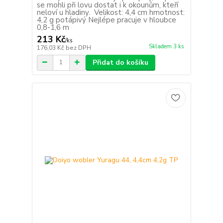
se mohli při lovu dostat i k okounům, kteří
neloví u hladiny. Velikost: 4,4 cm hmotnost:
4,2 g potápivý Nejlépe pracuje v hloubce
0,8-1,6 m
213 Kč
/
ks
Skladem 3 ks
176,03 Kč
bez DPH
Přidat do košíku