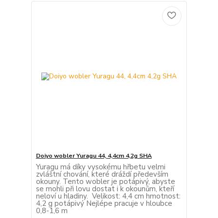
Doiyo wobler Yuragu 44, 4,4cm 4,2g SHA
Yuragu má díky vysokému hřbetu velmi
zvláštní chování, které dráždí především
okouny. Tento wobler je potápivý, abyste
se mohli při lovu dostat i k okounům, kteří
neloví u hladiny. Velikost: 4,4 cm hmotnost:
4,2 g potápivý Nejlépe pracuje v hloubce
0,8-1,6 m