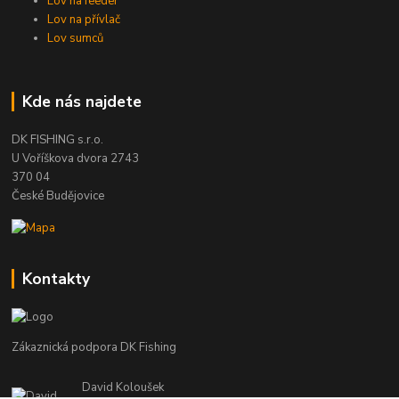
Lov na feeder
Lov na přívlač
Lov sumců
Kde nás najdete
DK FISHING s.r.o.
U Voříškova dvora 2743
370 04
České Budějovice
Kontakty
Zákaznická podpora DK Fishing
David Koloušek