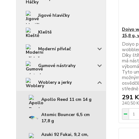
Jigové hlavičky
Doiyo w
Kleště
15,8 g,
Doiyo p
Moderní přívlač
wobbler
Díky št
má nást
Gumové nástrahy
výborná
Tyto um
možnými
Woblery a jerky
osvědči
středně 
291 K
Apollo Reed 11 cm 14 g
240,50 
Atomic Bouncer 6,5 cm
17,8 g
Azuki 92 Fukai, 9,2 cm,