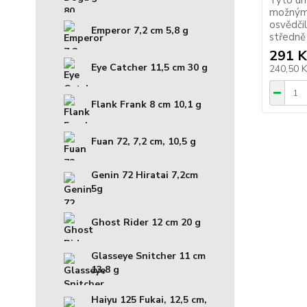
Tyto um
možnými
osvědči
Emperor 7,2 cm 5,8 g
středně 
291 K
Eye Catcher 11,5 cm 30 g
240,50 
Flank Frank 8 cm 10,1 g
Fuan 72, 7,2 cm, 10,5 g
Genin 72 Hiratai 7,2cm
5g
Ghost Rider 12 cm 20 g
Glasseye Snitcher 11 cm
13,8 g
Haiyu 125 Fukai, 12,5 cm,