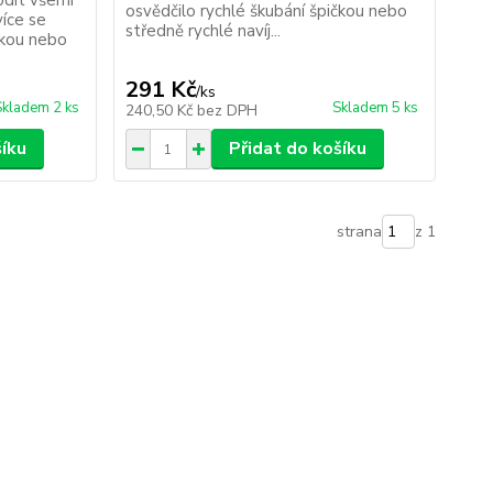
dit všemi
osvědčilo rychlé škubání špičkou nebo
více se
středně rychlé navíj...
čkou nebo
291 Kč
/
ks
Skladem 2 ks
Skladem 5 ks
240,50 Kč
bez DPH
šíku
Přidat do košíku
strana
z 1