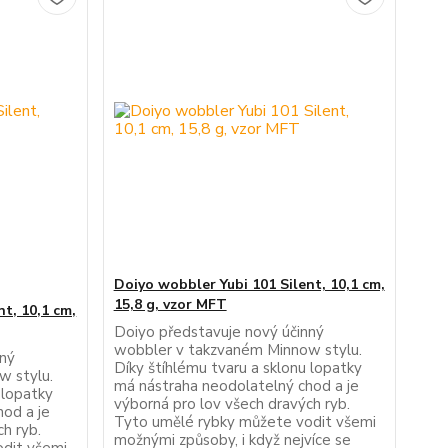
Doiyo wobbler Yubi 101 Silent, 10,1 cm,
15,8 g, vzor MFT
t, 10,1 cm,
Doiyo představuje nový účinný
wobbler v takzvaném Minnow stylu.
nný
Díky štíhlému tvaru a sklonu lopatky
w stylu.
má nástraha neodolatelný chod a je
 lopatky
výborná pro lov všech dravých ryb.
od a je
Tyto umělé rybky můžete vodit všemi
h ryb.
možnými způsoby, i když nejvíce se