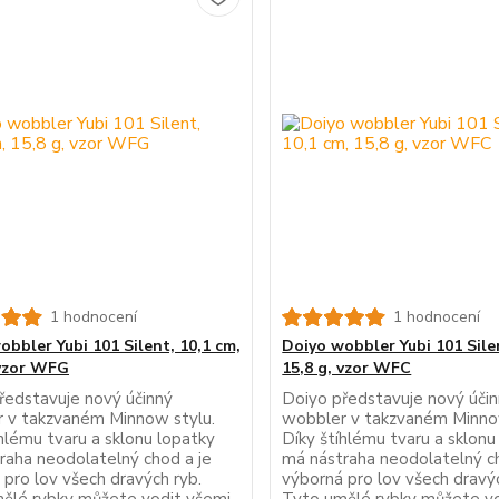
1 hodnocení
1 hodnocení
obbler Yubi 101 Silent, 10,1 cm,
Doiyo wobbler Yubi 101 Silen
 vzor WFG
15,8 g, vzor WFC
ředstavuje nový účinný
Doiyo představuje nový úči
 v takzvaném Minnow stylu.
wobbler v takzvaném Minno
íhlému tvaru a sklonu lopatky
Díky štíhlému tvaru a sklonu
raha neodolatelný chod a je
má nástraha neodolatelný ch
 pro lov všech dravých ryb.
výborná pro lov všech dravýc