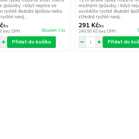
ělé rybky můžete vodit všemi
Tyto umělé rybky můžete vo
 způsoby, i když nejvíce se
možnými způsoby, i když nej
lo rychlé škubání špičkou nebo
osvědčilo rychlé škubání špi
rychlé navíj...
středně rychlé navíj...
č
291 Kč
/
ks
/
ks
Skladem 1 ks
Kč
bez DPH
240,50 Kč
bez DPH
Přidat do košíku
Přidat do ko