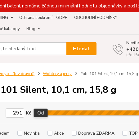
dní balení, nemáme žádnou minimální hodnotu objednávky a pošto
HING
Ochrana soukromí - GDPR
OBCHODNÍ PODMÍNKY
é katalogy
Blog
Nevíte
Hledat
+420
(Po-Pá
oiyo - (lov dravců)
Woblery a jerky
Yubi 101 Silent, 10,1 cm, 15,8 g
 101 Silent, 10,1 cm, 15,8 g
Kč
Od
adem
Novinka
Akce
Doprava ZDARMA
TOP 