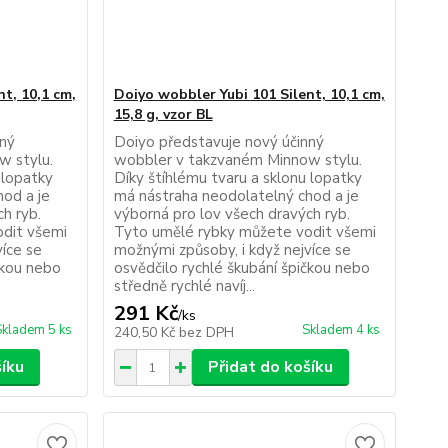
t, 10,1 cm,
Doiyo wobbler Yubi 101 Silent, 10,1 cm,
15,8 g, vzor BL
nný
Doiyo představuje nový účinný
w stylu.
wobbler v takzvaném Minnow stylu.
 lopatky
Díky štíhlému tvaru a sklonu lopatky
od a je
má nástraha neodolatelný chod a je
h ryb.
výborná pro lov všech dravých ryb.
dit všemi
Tyto umělé rybky můžete vodit všemi
více se
možnými způsoby, i když nejvíce se
čkou nebo
osvědčilo rychlé škubání špičkou nebo
středně rychlé navíj...
291 Kč
/
ks
Skladem 5 ks
Skladem 4 ks
240,50 Kč
bez DPH
šíku
Přidat do košíku