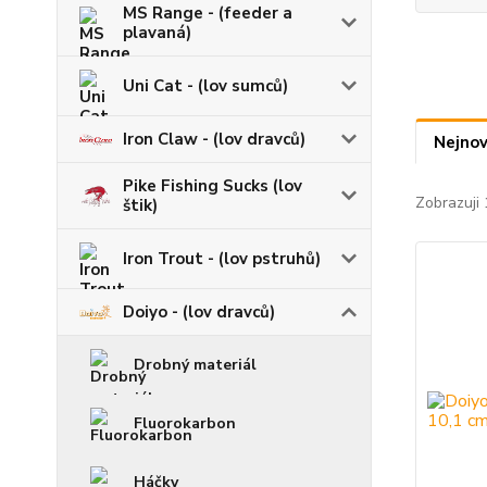
MS Range - (feeder a
plavaná)
Uni Cat - (lov sumců)
Iron Claw - (lov dravců)
Nejnov
Pike Fishing Sucks (lov
Zobrazuji 
štik)
Iron Trout - (lov pstruhů)
Doiyo - (lov dravců)
Drobný materiál
Fluorokarbon
Háčky