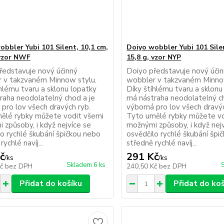
obbler Yubi 101 Silent, 10,1 cm,
Doiyo wobbler Yubi 101 Silen
 vzor NWF
15,8 g, vzor NYP
ředstavuje nový účinný
Doiyo představuje nový úči
 v takzvaném Minnow stylu.
wobbler v takzvaném Minno
íhlému tvaru a sklonu lopatky
Díky štíhlému tvaru a sklonu
raha neodolatelný chod a je
má nástraha neodolatelný ch
 pro lov všech dravých ryb.
výborná pro lov všech dravýc
ělé rybky můžete vodit všemi
Tyto umělé rybky můžete vo
 způsoby, i když nejvíce se
možnými způsoby, i když nej
lo rychlé škubání špičkou nebo
osvědčilo rychlé škubání špi
rychlé navíj...
středně rychlé navíj...
č
291 Kč
/
ks
/
ks
Skladem 6 ks
Kč
bez DPH
240,50 Kč
bez DPH
Přidat do košíku
Přidat do ko