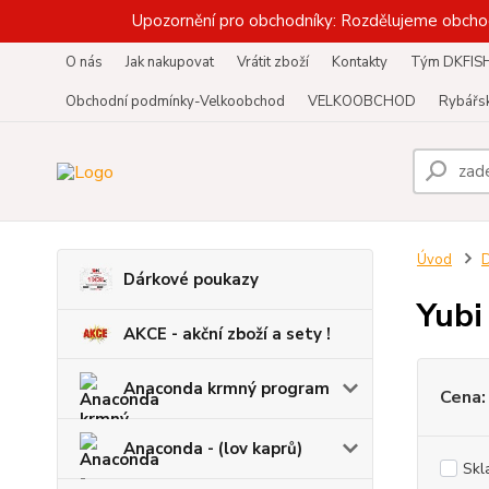
Upozornění pro obchodníky: Rozdělujeme obcho
O nás
Jak nakupovat
Vrátit zboží
Kontakty
Tým DKFIS
Obchodní podmínky-Velkoobchod
VELKOOBCHOD
Rybářsk
Úvod
D
Dárkové poukazy
Yubi
AKCE - akční zboží a sety !
Anaconda krmný program
Cena:
Anaconda - (lov kaprů)
Skl