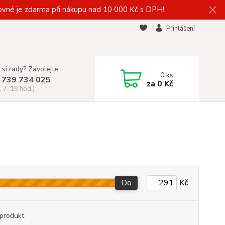
vné je zdarma při nákupu nad 10 000 Kč s DPH!
Přihlášení
 si rady? Zavolejte.
0
ks
 739 734 025
za
0 Kč
, 7-18 hod.)
Do
Kč
produkt