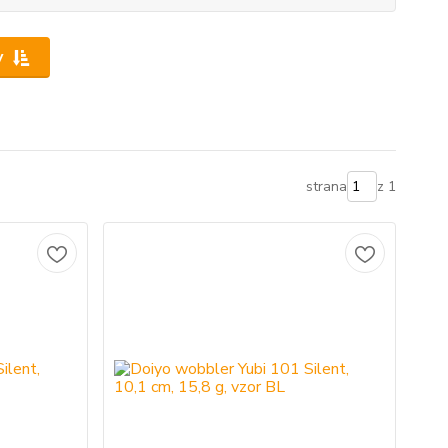
y
strana
z 1