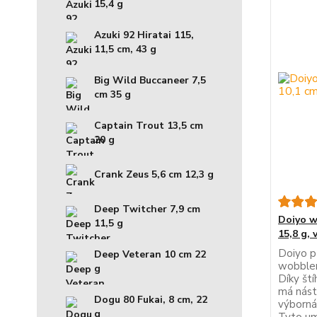
15,4 g
Azuki 92 Hiratai 115,
11,5 cm, 43 g
Big Wild Buccaneer 7,5
cm 35 g
Captain Trout 13,5 cm
20 g
Crank Zeus 5,6 cm 12,3 g
Deep Twitcher 7,9 cm
Doiyo w
11,5 g
15,8 g,
Doiyo p
Deep Veteran 10 cm 22
wobbler
g
Díky št
má nást
Dogu 80 Fukai, 8 cm, 22
výborná
g