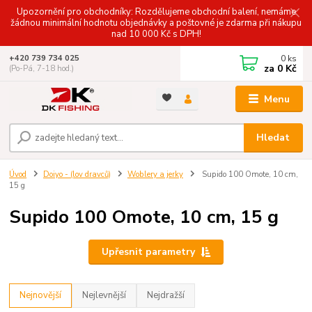
Upozornění pro obchodníky: Rozdělujeme obchodní balení, nemáme
žádnou minimální hodnotu objednávky a poštovné je zdarma při nákupu
nad 10 000 Kč s DPH!
0
ks
+420 739 734 025
za
0 Kč
(Po-Pá, 7-18 hod.)
Menu
Hledat
Úvod
Doiyo - (lov dravců)
Woblery a jerky
Supido 100 Omote, 10 cm,
15 g
Supido 100 Omote, 10 cm, 15 g
Upřesnit parametry
Nejnovější
Nejlevnější
Nejdražší