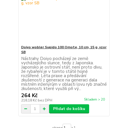
Doiyo wobler Supido 100 Omote, 10 cm, 15 g, vzor
SB
Nástrahy Doiyo pocházejí ze země
vycházejícího slunce, tedy z Japonska.
Japonsko je ostrovní stát, není proto divu,
že rybaření je v tomto státě hojně
rozšířené. Léta praxe a předávání
zkušeností z generace na generaci dala
místním inženýrům v oblasti lovu ryb značné
zkušenosti, které využili při vý...
264 Kč
Skladem > 20
218,18 Kč
bez DPH
Přidat do košíku
strana
z 1