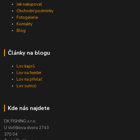
Jak nakupovat
Obchodní podmínky
Fotogalerie
Kontakty
Blog
Články na blogu
Lov kaprů
Lov na feeder
Lov na přívlač
Lov sumců
Kde nás najdete
DK FISHING s.r.o.
U Voříškova dvora 2743
370 04