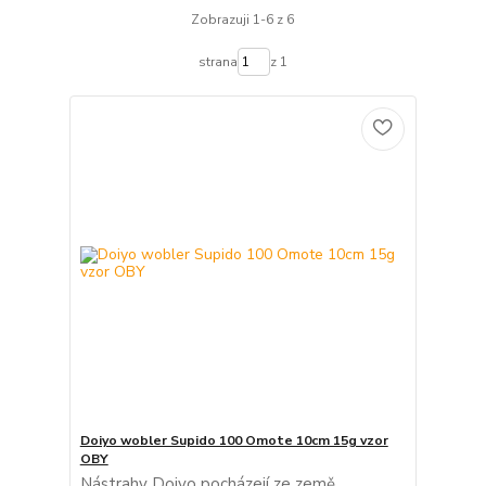
Zobrazuji 1-6 z 6
strana
z 1
Doiyo wobler Supido 100 Omote 10cm 15g vzor
OBY
Nástrahy Doiyo pocházejí ze země