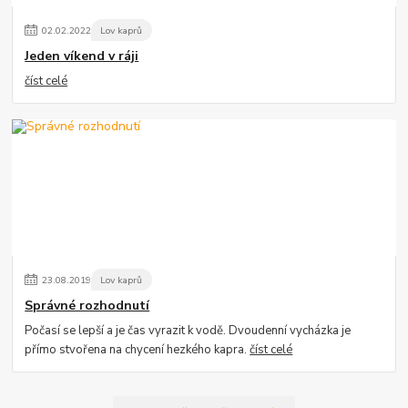
02
.
02
.
2022
Lov kaprů
Jeden víkend v ráji
číst celé
23
.
08
.
2019
Lov kaprů
Správné rozhodnutí
Počasí se lepší a je čas vyrazit k vodě. Dvoudenní vycházka je
přímo stvořena na chycení hezkého kapra.
číst celé