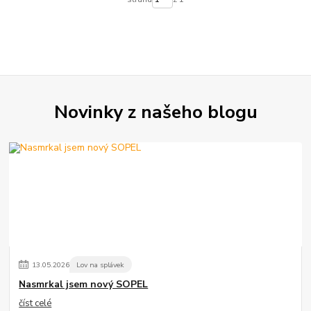
Novinky z našeho blogu
13
.
05
.
2026
Lov na splávek
Nasmrkal jsem nový SOPEL
číst celé