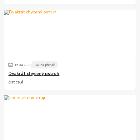
15
.
04
.
2022
Lov na přívlač
Dvakrát chycený pstruh
číst celé