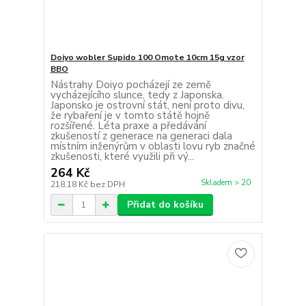
Doiyo wobler Supido 100 Omote 10cm 15g vzor
BBO
Nástrahy Doiyo pocházejí ze země
vycházejícího slunce, tedy z Japonska.
Japonsko je ostrovní stát, není proto divu,
že rybaření je v tomto státě hojně
rozšířené. Léta praxe a předávání
zkušeností z generace na generaci dala
místním inženýrům v oblasti lovu ryb značné
zkušenosti, které využili při vý...
264 Kč
Skladem > 20
218,18 Kč
bez DPH
Přidat do košíku