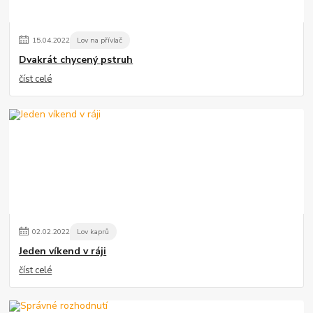
15
.
04
.
2022
Lov na přívlač
Dvakrát chycený pstruh
číst celé
02
.
02
.
2022
Lov kaprů
Jeden víkend v ráji
číst celé