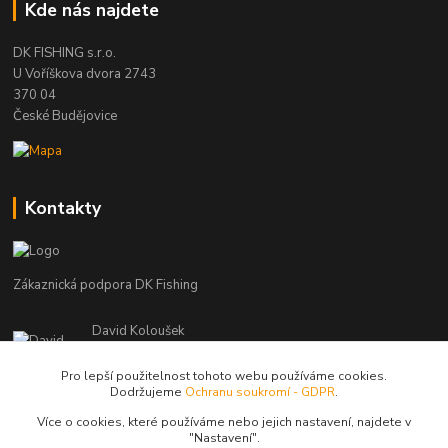
Kde nás najdete
DK FISHING s.r.o.
U Voříškova dvora 2743
370 04
České Budějovice
Kontakty
Zákaznická podpora DK Fishing
David Koloušek
+420 739 734 025
(Po-Pá, 7-18 hod.)
Pro lepší použitelnost tohoto webu používáme cookies.
Dodržujeme
Ochranu soukromí - GDPR
.
david@dkfishing.cz
Více o cookies, které používáme nebo jejich nastavení, najdete v
"N
astavení"
.