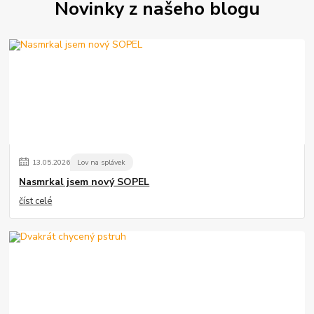
Novinky z našeho blogu
13
.
05
.
2026
Lov na splávek
Nasmrkal jsem nový SOPEL
číst celé