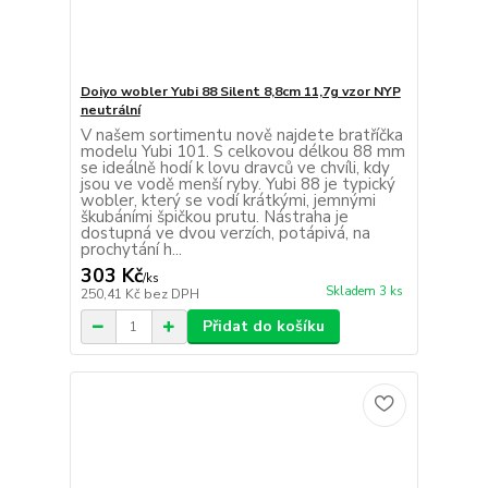
Doiyo wobler Yubi 88 Silent 8,8cm 11,7g vzor NYP
neutrální
V našem sortimentu nově najdete bratříčka
modelu Yubi 101. S celkovou délkou 88 mm
se ideálně hodí k lovu dravců ve chvíli, kdy
jsou ve vodě menší ryby. Yubi 88 je typický
wobler, který se vodí krátkými, jemnými
škubáními špičkou prutu. Nástraha je
dostupná ve dvou verzích, potápivá, na
prochytání h...
303 Kč
/
ks
Skladem 3 ks
250,41 Kč
bez DPH
Přidat do košíku