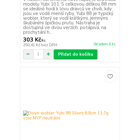
modelu Yubi 101. S celkovou délkou 88 mm
se ideálně hodí k lovu dravců ve chvíli, kdy
jsou ve vodě menší ryby. Yubi 88 je typický
wobler, který se vodí krátkými, jemnými
škubáními špičkou prutu. Nástraha je
dostupná ve dvou verzích, potápivá, na
prochytání h...
303 Kč
/
ks
Skladem 6 ks
250,41 Kč
bez DPH
Přidat do košíku