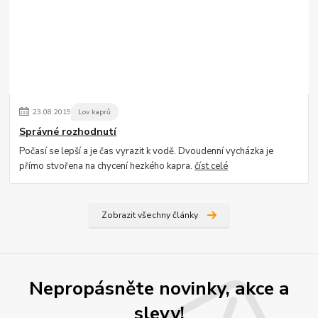
23
.
08
.
2019
Lov kaprů
Správné rozhodnutí
Počasí se lepší a je čas vyrazit k vodě. Dvoudenní vycházka je
přímo stvořena na chycení hezkého kapra.
číst celé
Zobrazit všechny články
Nepropásněte novinky, akce a
slevy!