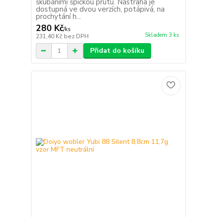
škubáními špičkou prutu. Nástraha je
dostupná ve dvou verzích, potápivá, na
prochytání h...
280 Kč
/
ks
Skladem 3 ks
231,40 Kč
bez DPH
Přidat do košíku