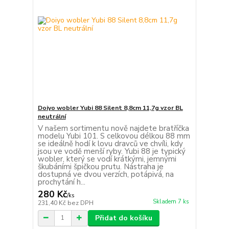
Doiyo wobler Yubi 88 Silent 8,8cm 11,7g vzor BL
neutrální
V našem sortimentu nově najdete bratříčka
modelu Yubi 101. S celkovou délkou 88 mm
se ideálně hodí k lovu dravců ve chvíli, kdy
jsou ve vodě menší ryby. Yubi 88 je typický
wobler, který se vodí krátkými, jemnými
škubáními špičkou prutu. Nástraha je
dostupná ve dvou verzích, potápivá, na
prochytání h...
280 Kč
/
ks
Skladem 7 ks
231,40 Kč
bez DPH
Přidat do košíku