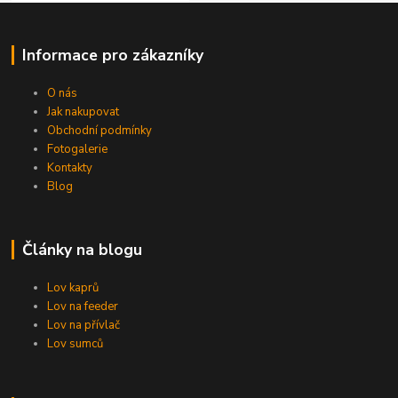
Informace pro zákazníky
O nás
Jak nakupovat
Obchodní podmínky
Fotogalerie
Kontakty
Blog
Články na blogu
Lov kaprů
Lov na feeder
Lov na přívlač
Lov sumců