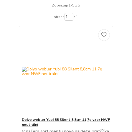
Zobrazuji 1-5 z 5
strana
z 1
Doiyo wobler Yubi 88 Silent 8,8cm 11,7g vzor NWF
neutrální
V našem sortimentu nově najdete bratříčka