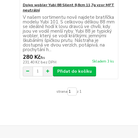
Doiyo wobler Yubi 88 Silent 8,8cm 11,7g vzor MFT
neutrální
V našem sortimentu nově najdete bratříčka
modelu Yubi 101. S celkovou délkou 88 mm
se ideálně hodí k lovu dravců ve chvíli, kdy
jsou ve vodě menší ryby. Yubi 88 je typický
wobler, který se vodí krátkými, jemnými
škubáními špičkou prutu. Nástraha je
dostupná ve dvou verzích, potápivá, na
prochytání h...
280 Kč
/
ks
Skladem 3 ks
231,40 Kč
bez DPH
Přidat do košíku
strana
z 1