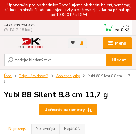
Upozornění pro obchodníky: Rozdělujeme obchodní balení, nemáme
žádnou minimální hodnotu objednávky a poštovné je zdarma při nákupu
nad 10 000 Kč s DPH!
0
ks
+420 739 734 025
za
0 Kč
(Po-Pá, 7-18 hod.)
Menu
Hledat
Úvod
Doiyo - (lov dravců)
Woblery a jerky
Yubi 88 Silent 8,8 cm 11,7
g
Yubi 88 Silent 8,8 cm 11,7 g
Upřesnit parametry
Nejnovější
Nejlevnější
Nejdražší