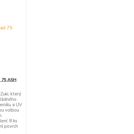
d 75 ASH
Zuki, který
 žádného
eriálu a UV
lou volbou
h.
ení: 8 ks
ní povrch