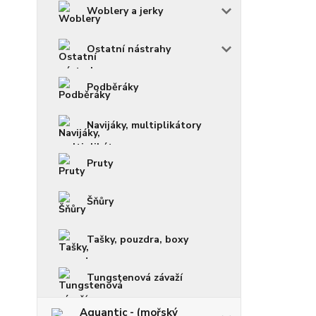
Woblery a jerky
Ostatní nástrahy
Podběráky
Navijáky, multiplikátory
Pruty
Šňůry
Tašky, pouzdra, boxy
Tungstenová závaží
Aquantic - (mořský