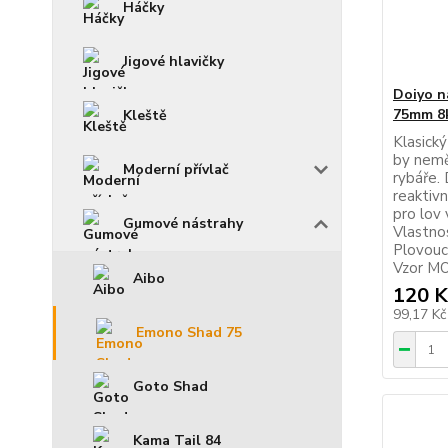
Háčky
Jigové hlavičky
Doiyo 
75mm 8
Kleště
Klasický
by nemě
Moderní přívlač
rybáře.
reaktiv
pro lov
Gumové nástrahy
Vlastnos
Plovouc
Vzor M
Aibo
120 K
99,17 K
Emono Shad 75
Goto Shad
Kama Tail 84