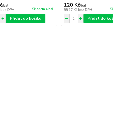
č
120 Kč
/
bal
/
bal
Skladem 4 bal
S
č
bez DPH
99,17 Kč
bez DPH
Přidat do košíku
Přidat do ko