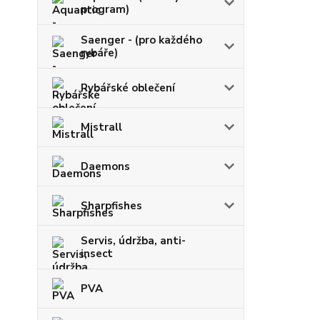
program)
Saenger - (pro každého
rybáře)
Rybářské oblečení
Mistrall
Daemons
Sharpfishes
Servis, údržba, anti-
insect
PVA