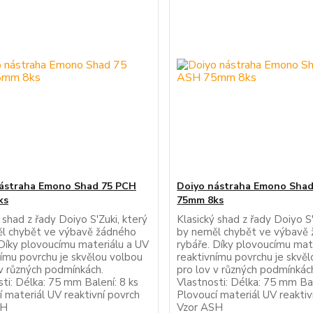
ástraha Emono Shad 75 PCH
Doiyo nástraha Emono Sha
ks
75mm 8ks
 shad z řady Doiyo S'Zuki, který
Klasický shad z řady Doiyo S'
l chybět ve výbavě žádného
by neměl chybět ve výbavě
 Díky plovoucímu materiálu a UV
rybáře. Díky plovoucímu mat
nímu povrchu je skvělou volbou
reaktivnímu povrchu je skvě
 v různých podmínkách.
pro lov v různých podmínkác
ti: Délka: 75 mm Balení: 8 ks
Vlastnosti: Délka: 75 mm Bal
í materiál UV reaktivní povrch
Plovoucí materiál UV reaktiv
CH
Vzor ASH