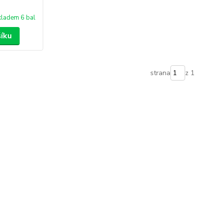
kladem 6 bal
šíku
strana
z 1