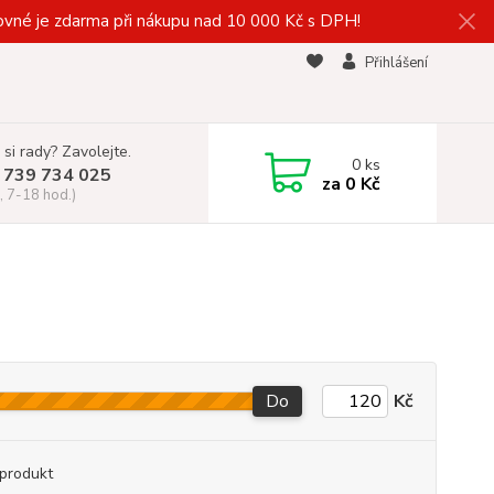
vné je zdarma při nákupu nad 10 000 Kč s DPH!
Přihlášení
 si rady? Zavolejte.
0
ks
 739 734 025
za
0 Kč
, 7-18 hod.)
Do
Kč
produkt