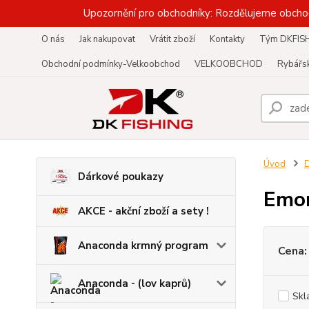
Upozornění pro obchodníky: Rozdělujeme obcho
O nás
Jak nakupovat
Vrátit zboží
Kontakty
Tým DKFIS
Obchodní podmínky-Velkoobchod
VELKOOBCHOD
Rybářsk
Úvod
D
Dárkové poukazy
Emo
AKCE - akční zboží a sety !
Anaconda krmný program
Cena:
Anaconda - (lov kaprů)
Skl