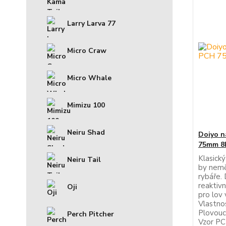
Larry Larva 77
Micro Craw
Micro Whale
Mimizu 100
Neiru Shad
Doiyo n
75mm 8
Klasický
Neiru Tail
by nemě
rybáře.
reaktiv
Oji
pro lov
Vlastnos
Plovouc
Perch Pitcher
Vzor P