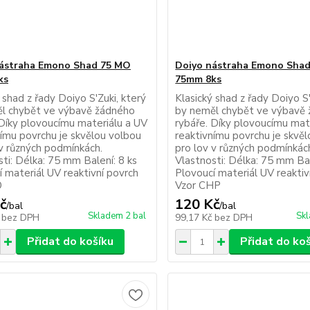
nástraha Emono Shad 75 MO
Doiyo nástraha Emono Sha
ks
75mm 8ks
 shad z řady Doiyo S'Zuki, který
Klasický shad z řady Doiyo S'
l chybět ve výbavě žádného
by neměl chybět ve výbavě
 Díky plovoucímu materiálu a UV
rybáře. Díky plovoucímu mat
nímu povrchu je skvělou volbou
reaktivnímu povrchu je skvě
 v různých podmínkách.
pro lov v různých podmínkác
ti: Délka: 75 mm Balení: 8 ks
Vlastnosti: Délka: 75 mm Bal
í materiál UV reaktivní povrch
Plovoucí materiál UV reaktiv
O
Vzor CHP
č
120 Kč
/
bal
/
bal
Skladem 2 bal
Skl
č
bez DPH
99,17 Kč
bez DPH
Přidat do košíku
Přidat do ko