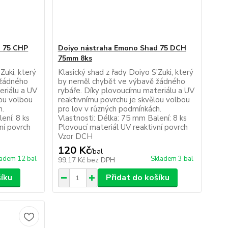
d 75 CHP
Doiyo nástraha Emono Shad 75 DCH
75mm 8ks
Zuki, který
Klasický shad z řady Doiyo S'Zuki, který
 žádného
by neměl chybět ve výbavě žádného
eriálu a UV
rybáře. Díky plovoucímu materiálu a UV
lou volbou
reaktivnímu povrchu je skvělou volbou
h.
pro lov v různých podmínkách.
ení: 8 ks
Vlastnosti: Délka: 75 mm Balení: 8 ks
ní povrch
Plovoucí materiál UV reaktivní povrch
Vzor DCH
120 Kč
/
bal
adem 12 bal
Skladem 3 bal
99,17 Kč
bez DPH
šíku
Přidat do košíku