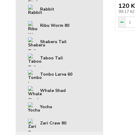
120 K
Rabbit
99,17 K
Ribu Worm 80
Shaberu Tail
Taboo Tail
Tonbo Larva 60
Whale Shad
Yochu
Zari Craw 80