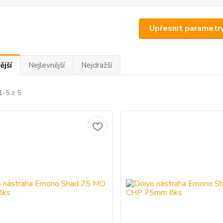
Upřesnit parametr
ější
Nejlevnější
Nejdražší
1-5 z 5