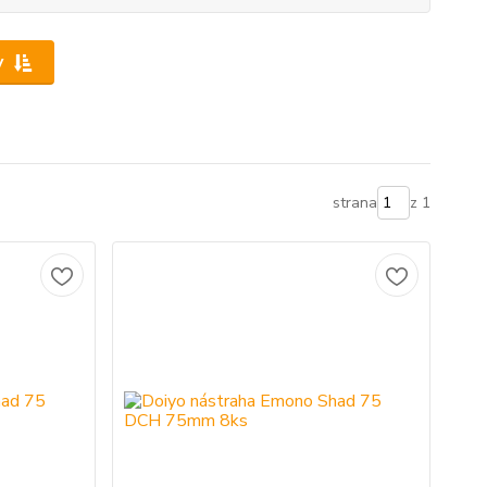
y
strana
z 1