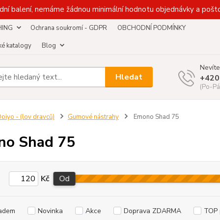
dní balení, nemáme žádnou minimální hodnotu objednávky a pošto
HING
Ochrana soukromí - GDPR
OBCHODNÍ PODMÍNKY
é katalogy
Blog
Nevíte
Hledat
+420
(Po-Pá
oiyo - (lov dravců)
Gumové nástrahy
Emono Shad 75
no Shad 75
Kč
Od
adem
Novinka
Akce
Doprava ZDARMA
TOP 