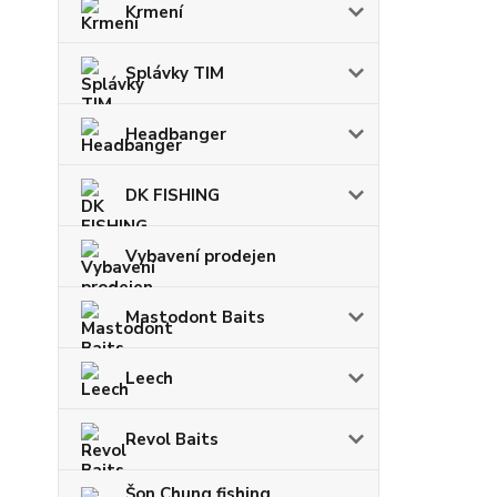
Krmení
Splávky TIM
Headbanger
DK FISHING
Vybavení prodejen
Mastodont Baits
Leech
Revol Baits
Šon Chung fishing