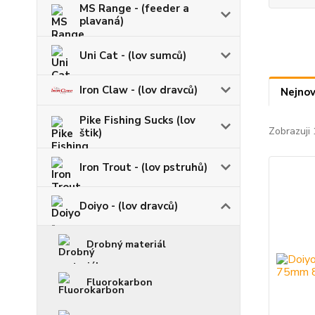
MS Range - (feeder a
plavaná)
Uni Cat - (lov sumců)
Iron Claw - (lov dravců)
Nejnov
Pike Fishing Sucks (lov
Zobrazuji 
štik)
Iron Trout - (lov pstruhů)
Doiyo - (lov dravců)
Drobný materiál
Fluorokarbon