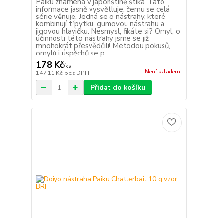
Paiku znamená v japonštině štika. Tato
informace jasně vysvětluje, čemu se celá
série věnuje. Jedná se o nástrahy, které
kombinují třpytku, gumovou nástrahu a
jigovou hlavičku. Nesmysl, říkáte si? Omyl, o
účinnosti této nástrahy jsme se již
mnohokrát přesvědčili! Metodou pokusů,
omylů i úspěchů se p...
178 Kč
/
ks
Není skladem
147,11 Kč
bez DPH
Přidat do košíku