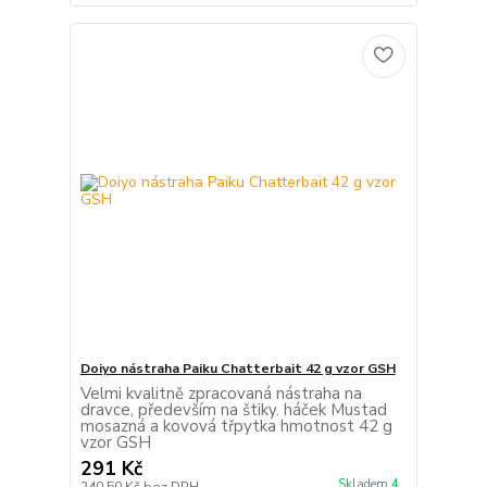
Doiyo nástraha Paiku Chatterbait 42 g vzor GSH
Velmi kvalitně zpracovaná nástraha na
dravce, především na štiky. háček Mustad
mosazná a kovová třpytka hmotnost 42 g
vzor GSH
291 Kč
Skladem 4
240,50 Kč
bez DPH