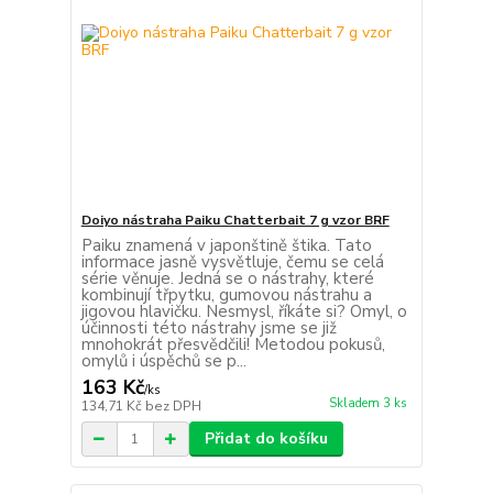
Doiyo nástraha Paiku Chatterbait 7 g vzor BRF
Paiku znamená v japonštině štika. Tato
informace jasně vysvětluje, čemu se celá
série věnuje. Jedná se o nástrahy, které
kombinují třpytku, gumovou nástrahu a
jigovou hlavičku. Nesmysl, říkáte si? Omyl, o
účinnosti této nástrahy jsme se již
mnohokrát přesvědčili! Metodou pokusů,
omylů i úspěchů se p...
163 Kč
/
ks
Skladem 3 ks
134,71 Kč
bez DPH
Přidat do košíku