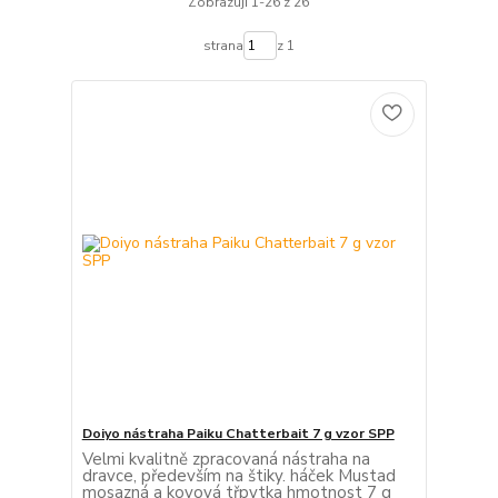
Zobrazuji 1-26 z 26
strana
z 1
Doiyo nástraha Paiku Chatterbait 7 g vzor SPP
Velmi kvalitně zpracovaná nástraha na
dravce, především na štiky. háček Mustad
mosazná a kovová třpytka hmotnost 7 g