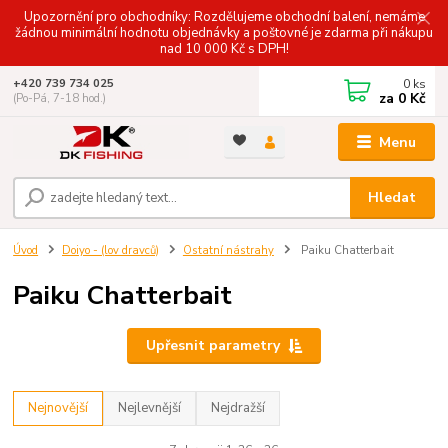
Upozornění pro obchodníky: Rozdělujeme obchodní balení, nemáme
žádnou minimální hodnotu objednávky a poštovné je zdarma při nákupu
nad 10 000 Kč s DPH!
0
ks
+420 739 734 025
za
0 Kč
(Po-Pá, 7-18 hod.)
Menu
Hledat
Úvod
Doiyo - (lov dravců)
Ostatní nástrahy
Paiku Chatterbait
Paiku Chatterbait
Upřesnit parametry
Nejnovější
Nejlevnější
Nejdražší