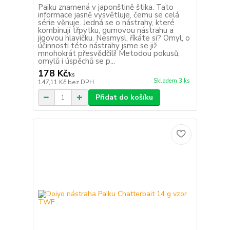
Paiku znamená v japonštině štika. Tato
informace jasně vysvětluje, čemu se celá
série věnuje. Jedná se o nástrahy, které
kombinují třpytku, gumovou nástrahu a
jigovou hlavičku. Nesmysl, říkáte si? Omyl, o
účinnosti této nástrahy jsme se již
mnohokrát přesvědčili! Metodou pokusů,
omylů i úspěchů se p...
178 Kč
/
ks
Skladem 3 ks
147,11 Kč
bez DPH
Přidat do košíku