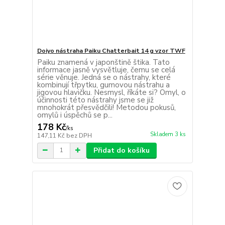
Doiyo nástraha Paiku Chatterbait 14 g vzor TWF
Paiku znamená v japonštině štika. Tato
informace jasně vysvětluje, čemu se celá
série věnuje. Jedná se o nástrahy, které
kombinují třpytku, gumovou nástrahu a
jigovou hlavičku. Nesmysl, říkáte si? Omyl, o
účinnosti této nástrahy jsme se již
mnohokrát přesvědčili! Metodou pokusů,
omylů i úspěchů se p...
178 Kč
/
ks
Skladem 3 ks
147,11 Kč
bez DPH
Přidat do košíku