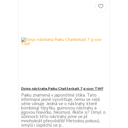
Doiyo nástraha Paiku Chatterbait 7 g vzor TWF
Paiku znamená v japonštině štika. Tato
informace jasně vysvětluje, čemu se celá
série věnuje. Jedná se o nástrahy, které
kombinují třpytku, gumovou nástrahu a
jigovou hlavičku. Nesmysl, říkáte si? Omyl, o
účinnosti této nástrahy jsme se již
mnohokrát přesvědčili! Metodou pokusů,
omylů i úspěchů se p...