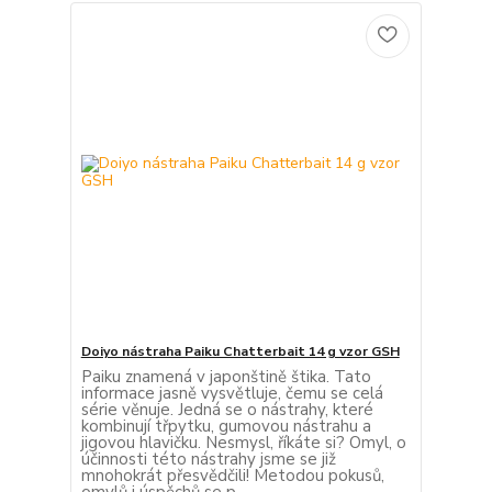
Doiyo nástraha Paiku Chatterbait 14 g vzor GSH
Paiku znamená v japonštině štika. Tato
informace jasně vysvětluje, čemu se celá
série věnuje. Jedná se o nástrahy, které
kombinují třpytku, gumovou nástrahu a
jigovou hlavičku. Nesmysl, říkáte si? Omyl, o
účinnosti této nástrahy jsme se již
mnohokrát přesvědčili! Metodou pokusů,
omylů i úspěchů se p...