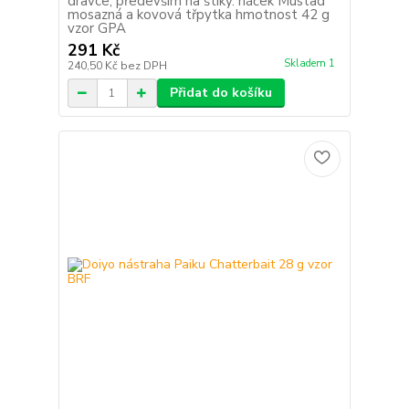
dravce, především na štiky. háček Mustad
mosazná a kovová třpytka hmotnost 42 g
vzor GPA
291 Kč
Skladem 1
240,50 Kč
bez DPH
Přidat do košíku