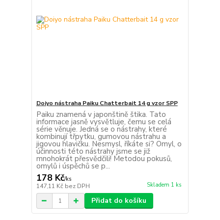
Doiyo nástraha Paiku Chatterbait 14 g vzor SPP
Paiku znamená v japonštině štika. Tato
informace jasně vysvětluje, čemu se celá
série věnuje. Jedná se o nástrahy, které
kombinují třpytku, gumovou nástrahu a
jigovou hlavičku. Nesmysl, říkáte si? Omyl, o
účinnosti této nástrahy jsme se již
mnohokrát přesvědčili! Metodou pokusů,
omylů i úspěchů se p...
178 Kč
/
ks
Skladem 1 ks
147,11 Kč
bez DPH
Přidat do košíku