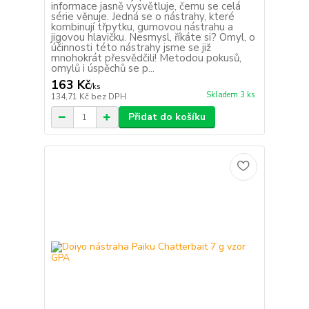
informace jasně vysvětluje, čemu se celá
série věnuje. Jedná se o nástrahy, které
kombinují třpytku, gumovou nástrahu a
jigovou hlavičku. Nesmysl, říkáte si? Omyl, o
účinnosti této nástrahy jsme se již
mnohokrát přesvědčili! Metodou pokusů,
omylů i úspěchů se p...
163 Kč
/
ks
Skladem 3 ks
134,71 Kč
bez DPH
Přidat do košíku