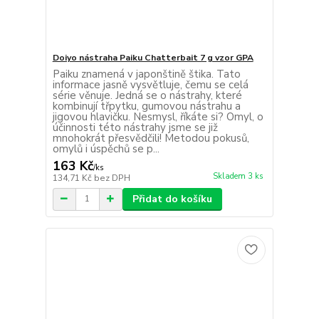
Doiyo nástraha Paiku Chatterbait 7 g vzor GPA
Paiku znamená v japonštině štika. Tato
informace jasně vysvětluje, čemu se celá
série věnuje. Jedná se o nástrahy, které
kombinují třpytku, gumovou nástrahu a
jigovou hlavičku. Nesmysl, říkáte si? Omyl, o
účinnosti této nástrahy jsme se již
mnohokrát přesvědčili! Metodou pokusů,
omylů i úspěchů se p...
163 Kč
/
ks
Skladem 3 ks
134,71 Kč
bez DPH
Přidat do košíku