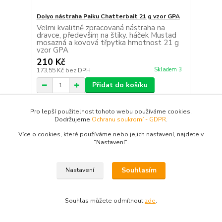
Doiyo nástraha Paiku Chatterbait 21 g vzor GPA
Velmi kvalitně zpracovaná nástraha na
dravce, především na štiky. háček Mustad
mosazná a kovová třpytka hmotnost 21 g
vzor GPA
210 Kč
Skladem 3
173,55 Kč
bez DPH
Přidat do košíku
Pro lepší použitelnost tohoto webu používáme cookies.
strana
z 1
Dodržujeme
Ochranu soukromí - GDPR
.
Více o cookies, které používáme nebo jejich nastavení, najdete v
"N
astavení"
.
Souhlasím
Nastavení
Novinky z našeho blogu
Souhlas můžete odmítnout
zde
.