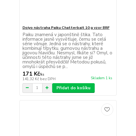
Doiyo nástraha Paiku Chatterbait 10 g vzor BRF
Paiku znamená v japonštině štika. Tato
informace jasně vysvětluje, čemu se celá
série věnuje. Jedná se o nástrahy, které
kombinují třpytku, gumovou nástrahu a
jigovou hlavičku. Nesmysl, říkáte si? Omyl, o
účinnosti této nástrahy jsme se již
mnohokrát přesvědčili! Metodou pokusů,
omylů i úspěchů se p...
171 Kč
/
ks
Skladem 1 ks
141,32 Kč
bez DPH
Přidat do košíku