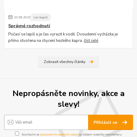
23
.
08
.
2019
Lov kaprů
Správné rozhodnutí
Počasí se lepší a je čas vyrazit k vodě. Dvoudenní vycházka je
přímo stvořena na chycení hezkého kapra.
číst celé
Zobrazit všechny články
Nepropásněte novinky, akce a
slevy!
Přihlásit se
Souhlasím se
zpracováním osobních údajů
za účelem rozesílky newsletteru.