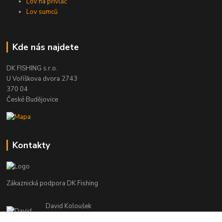
Lov na přívlač
Lov sumců
Kde nás najdete
DK FISHING s.r.o.
U Voříškova dvora 2743
370 04
České Budějovice
Kontakty
Zákaznická podpora DK Fishing
David Koloušek
+420 739 734 025