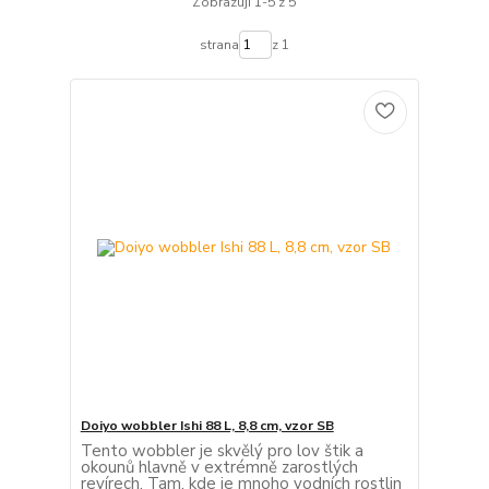
Zobrazuji 1-5 z 5
strana
z 1
Doiyo wobbler Ishi 88 L, 8,8 cm, vzor SB
Tento wobbler je skvělý pro lov štik a
okounů hlavně v extrémně zarostlých
revírech. Tam, kde je mnoho vodních rostlin