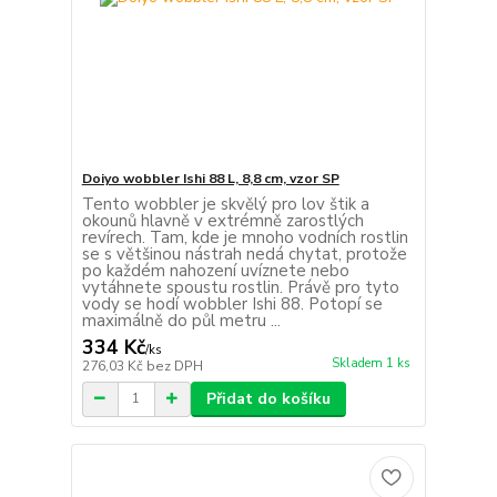
Doiyo wobbler Ishi 88 L, 8,8 cm, vzor SP
Tento wobbler je skvělý pro lov štik a
okounů hlavně v extrémně zarostlých
revírech. Tam, kde je mnoho vodních rostlin
se s většinou nástrah nedá chytat, protože
po každém nahození uvíznete nebo
vytáhnete spoustu rostlin. Právě pro tyto
vody se hodí wobbler Ishi 88. Potopí se
maximálně do půl metru ...
334 Kč
/
ks
Skladem 1 ks
276,03 Kč
bez DPH
Přidat do košíku