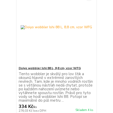
Doiyo wobbler Ishi 88 L, 8,8 cm, vzor WFG
Tento wobbler je skvělý pro lov štik a
okounů hlavně v extrémně zarostlých
revírech. Tam, kde je mnoho vodních rostlin
se s většinou nástrah nedá chytat, protože
po každém nahození uvíznete nebo
vytáhnete spoustu rostlin. Právě pro tyto
vody se hodí wobbler Ishi 88. Potopí se
maximálně do půl metru ...
334 Kč
/
ks
Skladem 4 ks
276,03 Kč
bez DPH