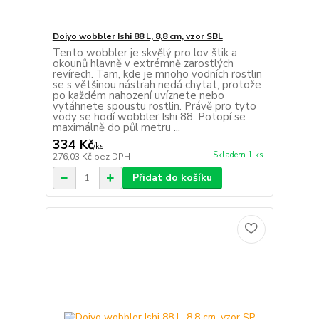
Doiyo wobbler Ishi 88 L, 8,8 cm, vzor SBL
Tento wobbler je skvělý pro lov štik a
okounů hlavně v extrémně zarostlých
revírech. Tam, kde je mnoho vodních rostlin
se s většinou nástrah nedá chytat, protože
po každém nahození uvíznete nebo
vytáhnete spoustu rostlin. Právě pro tyto
vody se hodí wobbler Ishi 88. Potopí se
maximálně do půl metru ...
334 Kč
/
ks
Skladem 1 ks
276,03 Kč
bez DPH
Přidat do košíku