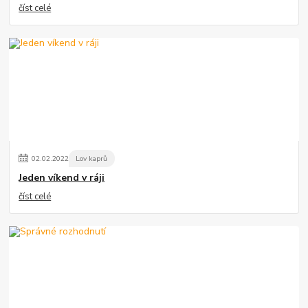
číst celé
02
.
02
.
2022
Lov kaprů
Jeden víkend v ráji
číst celé