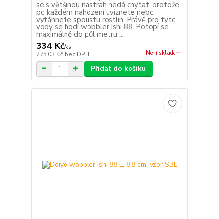
se s většinou nástrah nedá chytat, protože
po každém nahození uvíznete nebo
vytáhnete spoustu rostlin. Právě pro tyto
vody se hodí wobbler Ishi 88. Potopí se
maximálně do půl metru ...
334 Kč
/
ks
Není skladem
276,03 Kč
bez DPH
Přidat do košíku