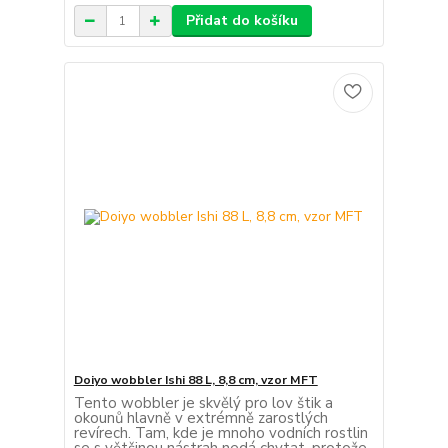
Přidat do košíku
Doiyo wobbler Ishi 88 L, 8,8 cm, vzor MFT
Tento wobbler je skvělý pro lov štik a
okounů hlavně v extrémně zarostlých
revírech. Tam, kde je mnoho vodních rostlin
se s většinou nástrah nedá chytat, protože