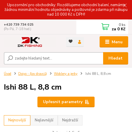
Upozornění pro obchodníky: Rozdělujeme obchodní balení, nemáme
žádnou minimální hodnotu objednávky a poštovné je zdarma při nákupu
nad 10 000 Kč s DPH!
0
ks
+420 739 734 025
za
0 Kč
(Po-Pá, 7-18 hod.)
Menu
Hledat
Úvod
Doiyo - (lov dravců)
Woblery a jerky
Ishi 88 L, 8,8 cm
Ishi 88 L, 8,8 cm
Upřesnit parametry
Nejnovější
Nejlevnější
Nejdražší