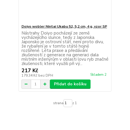
Doiyo wobler Nintai Ukabu 52, 5,2 cm, 4 g, vzor SP
Nástrahy Doiyo pocházejí ze země
vycházejícího slunce, tedy z Japonska.
Japonsko je ostrovní stát, není proto divu,
že rybaření je v tomto státě hojně
rozšířené. Léta praxe a předávání
zkušeností z generace na generaci dala
místním inženýrům v oblasti lovu ryb značné
zkušenosti, které využili při vý...
217 Kč
Skladem 2
179,34 Kč
bez DPH
Přidat do košíku
strana
z 1