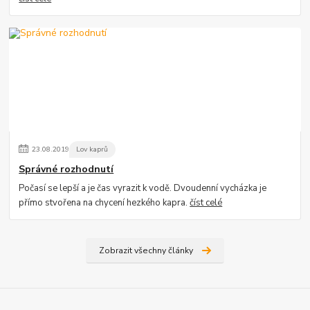
23
.
08
.
2019
Lov kaprů
Správné rozhodnutí
Počasí se lepší a je čas vyrazit k vodě. Dvoudenní vycházka je
přímo stvořena na chycení hezkého kapra.
číst celé
Zobrazit všechny články