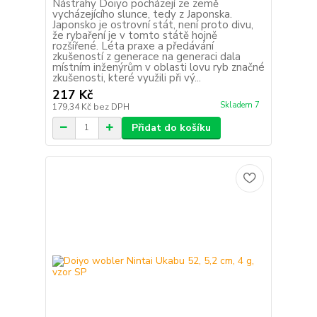
Nástrahy Doiyo pocházejí ze země
vycházejícího slunce, tedy z Japonska.
Japonsko je ostrovní stát, není proto divu,
že rybaření je v tomto státě hojně
rozšířené. Léta praxe a předávání
zkušeností z generace na generaci dala
místním inženýrům v oblasti lovu ryb značné
zkušenosti, které využili při vý...
217 Kč
Skladem 7
179,34 Kč
bez DPH
Přidat do košíku