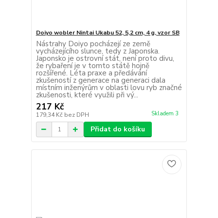
Doiyo wobler Nintai Ukabu 52, 5,2 cm, 4 g, vzor SB
Nástrahy Doiyo pocházejí ze země
vycházejícího slunce, tedy z Japonska.
Japonsko je ostrovní stát, není proto divu,
že rybaření je v tomto státě hojně
rozšířené. Léta praxe a předávání
zkušeností z generace na generaci dala
místním inženýrům v oblasti lovu ryb značné
zkušenosti, které využili při vý...
217 Kč
Skladem 3
179,34 Kč
bez DPH
Přidat do košíku