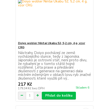
Doiyo wobler Nintai Ukabu 52, 5,2 cm, 4 g, vzor
CRG
Nástrahy Doiyo pocházejí ze země
vycházejícího slunce, tedy z Japonska.
Japonsko je ostrovní stát, není proto divu,
že rybaření je v tomto státě hojně
rozšířené. Léta praxe a předávání
zkušeností z generace na generaci dala
místním inženýrům v oblasti lovu ryb značné
zkušenosti, které využili při vý...
217 Kč
Skladem 6
179,34 Kč
bez DPH
Přidat do košíku