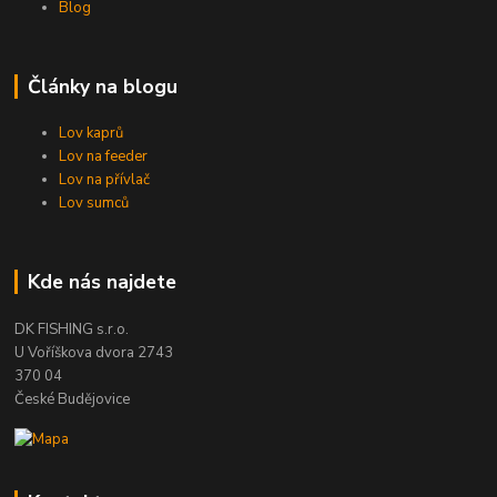
Blog
Články na blogu
Lov kaprů
Lov na feeder
Lov na přívlač
Lov sumců
Kde nás najdete
DK FISHING s.r.o.
U Voříškova dvora 2743
370 04
České Budějovice