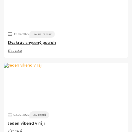
15
.
04
.
2022
Lov na přívlač
Dvakrát chycený pstruh
číst celé
02
.
02
.
2022
Lov kaprů
Jeden víkend v ráji
číst celé