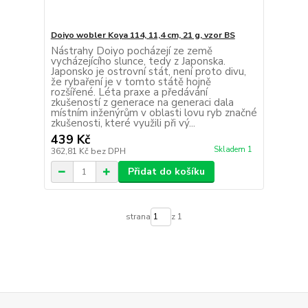
Doiyo wobler Koya 114, 11,4 cm, 21 g, vzor BS
Nástrahy Doiyo pocházejí ze země
vycházejícího slunce, tedy z Japonska.
Japonsko je ostrovní stát, není proto divu,
že rybaření je v tomto státě hojně
rozšířené. Léta praxe a předávání
zkušeností z generace na generaci dala
místním inženýrům v oblasti lovu ryb značné
zkušenosti, které využili při vý...
439 Kč
Skladem 1
362,81 Kč
bez DPH
Přidat do košíku
strana
z 1