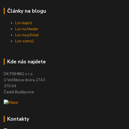
Články na blogu
Lov kaprů
Lov na feeder
Lov na přívlač
Lov sumců
Kde nás najdete
DK FISHING s.r.o.
U Voříškova dvora 2743
370 04
České Budějovice
Kontakty