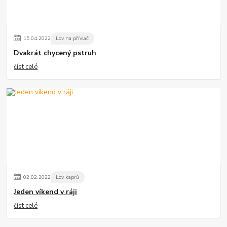
15
.
04
.
2022
Lov na přívlač
Dvakrát chycený pstruh
číst celé
02
.
02
.
2022
Lov kaprů
Jeden víkend v ráji
číst celé