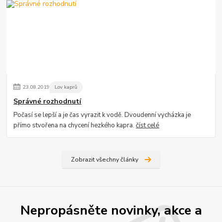
23
.
08
.
2019
Lov kaprů
Správné rozhodnutí
Počasí se lepší a je čas vyrazit k vodě. Dvoudenní vycházka je
přímo stvořena na chycení hezkého kapra.
číst celé
Zobrazit všechny články
Nepropásněte novinky, akce a