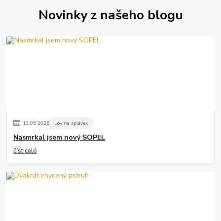
Novinky z našeho blogu
13
.
05
.
2026
Lov na splávek
Nasmrkal jsem nový SOPEL
číst celé