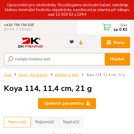
Upozornění pro obchodníky: Rozdělujeme obchodní balení, nemáme
žádnou minimální hodnotu objednávky a poštovné je zdarma při nákupu
nad 10 000 Kč s DPH!
0
ks
+420 739 734 025
za
0 Kč
(Po-Pá, 7-18 hod.)
Menu
Hledat
Úvod
Doiyo - (lov dravců)
Woblery a jerky
Koya 114, 11,4 cm, 21 g
Koya 114, 11,4 cm, 21 g
Upřesnit parametry
Nejnovější
Nejlevnější
Nejdražší