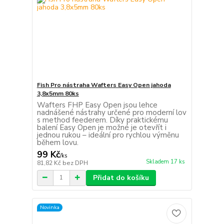
Fish Pro nástraha Wafters Easy Open jahoda
3,8x5mm 80ks
Wafters FHP Easy Open jsou lehce
nadnášené nástrahy určené pro moderní lov
s method feederem. Díky praktickému
balení Easy Open je možné je otevřít i
jednou rukou – ideální pro rychlou výměnu
během lovu.
99 Kč
/
ks
Skladem 17 ks
81,82 Kč
bez DPH
Přidat do košíku
Novinka