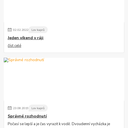
02
.
02
.
2022
Lov kaprů
Jeden víkend v ráji
číst celé
23
.
08
.
2019
Lov kaprů
Správné rozhodnutí
Počasí se lepší a je čas vyrazit k vodě. Dvoudenní vycházka je