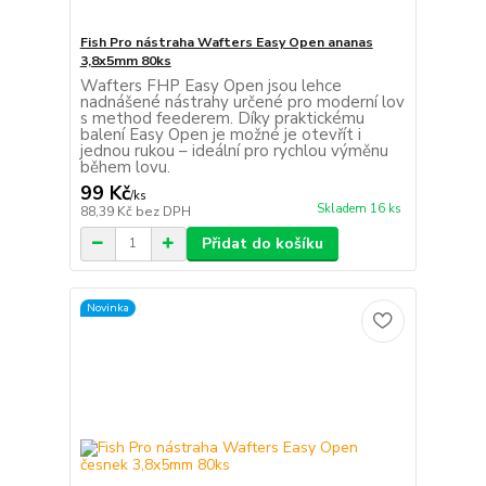
Fish Pro nástraha Wafters Easy Open ananas
3,8x5mm 80ks
Wafters FHP Easy Open jsou lehce
nadnášené nástrahy určené pro moderní lov
s method feederem. Díky praktickému
balení Easy Open je možné je otevřít i
jednou rukou – ideální pro rychlou výměnu
během lovu.
99 Kč
/
ks
Skladem 16 ks
88,39 Kč
bez DPH
Přidat do košíku
Novinka