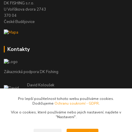
DK FISHING s.r.o.
U Voříškova dvora 2743
370 04
České Budějovice
Kontakty
Zákaznická podpora DK Fishing
David Koloušek
+420 739 734 025
(Po-Pá, 7-18 hod.)
Pro lepší použitelnost tohoto webu používáme cookies.
Dodržujeme
Ochranu soukromí - GDPR
.
david@dkfishing.cz
Více o cookies, které používáme nebo jejich nastavení, najdete v
"N
astavení"
.