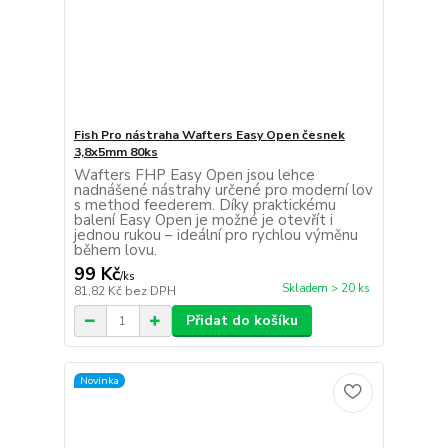
Fish Pro nástraha Wafters Easy Open česnek
3,8x5mm 80ks
Wafters FHP Easy Open jsou lehce
nadnášené nástrahy určené pro moderní lov
s method feederem. Díky praktickému
balení Easy Open je možné je otevřít i
jednou rukou – ideální pro rychlou výměnu
během lovu.
99 Kč
/
ks
Skladem > 20 ks
81,82 Kč
bez DPH
Přidat do košíku
Novinka