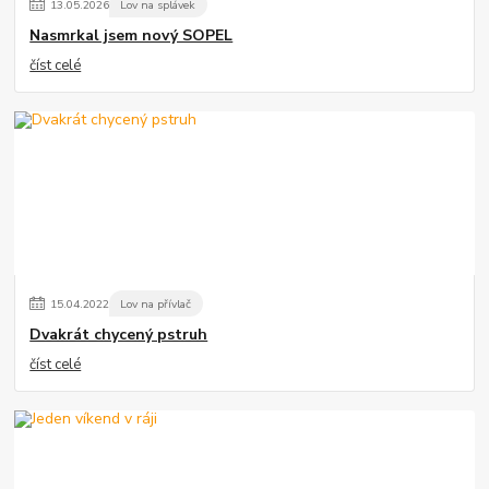
13
.
05
.
2026
Lov na splávek
Nasmrkal jsem nový SOPEL
číst celé
15
.
04
.
2022
Lov na přívlač
Dvakrát chycený pstruh
číst celé