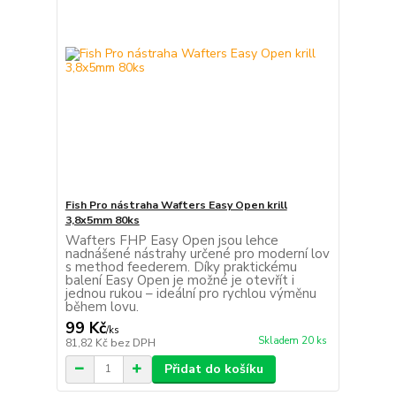
Fish Pro nástraha Wafters Easy Open krill
3,8x5mm 80ks
Wafters FHP Easy Open jsou lehce
nadnášené nástrahy určené pro moderní lov
s method feederem. Díky praktickému
balení Easy Open je možné je otevřít i
jednou rukou – ideální pro rychlou výměnu
během lovu.
99 Kč
/
ks
Skladem 20 ks
81,82 Kč
bez DPH
Přidat do košíku