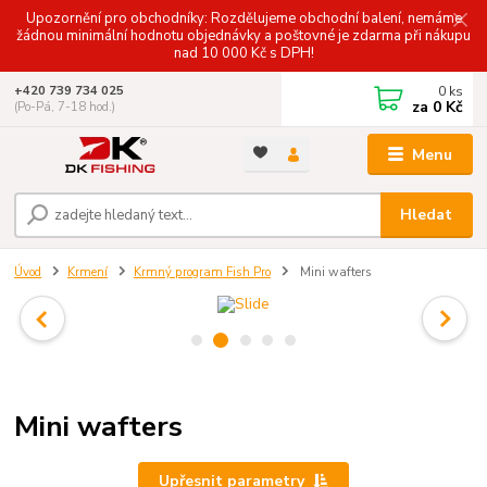
Upozornění pro obchodníky: Rozdělujeme obchodní balení, nemáme
žádnou minimální hodnotu objednávky a poštovné je zdarma při nákupu
nad 10 000 Kč s DPH!
0
ks
+420 739 734 025
za
0 Kč
(Po-Pá, 7-18 hod.)
Menu
Hledat
Úvod
Krmení
Krmný program Fish Pro
Mini wafters
Mini wafters
Upřesnit parametry