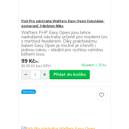
Fish Pro nástraha Wafters Easy Open čokoláda-
pomeranč 3,8x5mm 80ks
Wafters FHP Easy Open jsou lehce
nadnášené nástrahy určené pro moderní lov
s method feederem. Díky praktickému
balení Easy Open je možné je otevřít i
jednou rukou – ideální pro rychlou výměnu
během lovu.
99 Kč
/
ks
Skladem > 20 ks
81,82 Kč
bez DPH
Přidat do košíku
Novinka