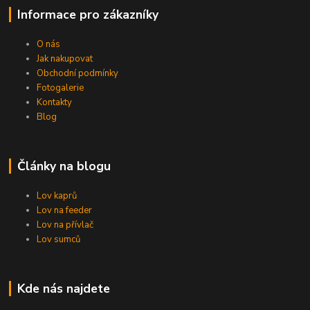
Informace pro zákazníky
O nás
Jak nakupovat
Obchodní podmínky
Fotogalerie
Kontakty
Blog
Články na blogu
Lov kaprů
Lov na feeder
Lov na přívlač
Lov sumců
Kde nás najdete