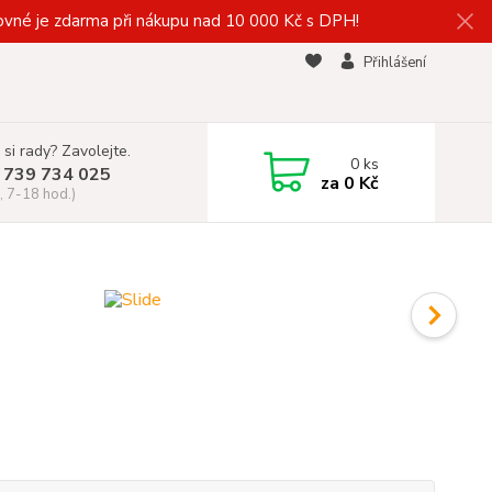
vné je zdarma při nákupu nad 10 000 Kč s DPH!
Přihlášení
 si rady? Zavolejte.
0
ks
 739 734 025
za
0 Kč
, 7-18 hod.)