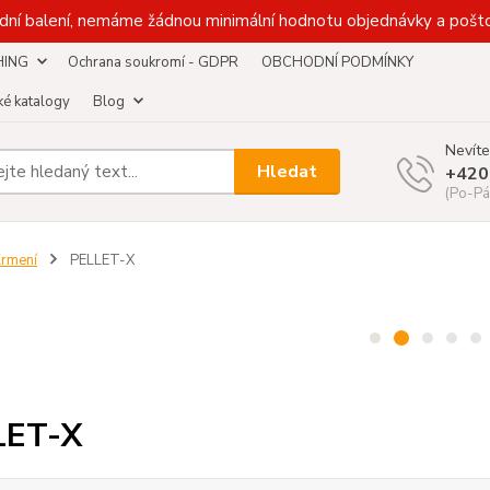
dní balení, nemáme žádnou minimální hodnotu objednávky a pošto
HING
Ochrana soukromí - GDPR
OBCHODNÍ PODMÍNKY
é katalogy
Blog
Nevíte
Hledat
+420
(Po-Pá
rmení
PELLET-X
LET-X