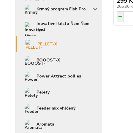
299 K
266,96 
Krmný program Fish Pro
Inovativní těsto Ňam Ňam
ryba
PELLET-X
BOOOST-X
Power Attract boilies
Pelety
Feeder mix vhlčený
Aromata