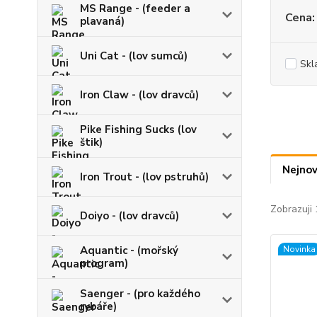
MS Range - (feeder a
Cena:
plavaná)
Uni Cat - (lov sumců)
Skl
Iron Claw - (lov dravců)
Pike Fishing Sucks (lov
štik)
Nejnov
Iron Trout - (lov pstruhů)
Zobrazuji 
Doiyo - (lov dravců)
Novinka
Aquantic - (mořský
program)
Saenger - (pro každého
rybáře)