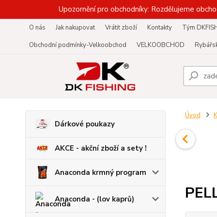
Upozornění pro obchodníky: Rozdělujeme obcho
O nás
Jak nakupovat
Vrátit zboží
Kontakty
Tým DKFIS
Obchodní podmínky-Velkoobchod
VELKOOBCHOD
Rybářsk
Úvod
K
Dárkové poukazy
AKCE - akční zboží a sety !
Anaconda krmný program
PEL
Anaconda - (lov kaprů)