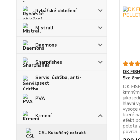
Rybářské oblečení
Mistrall
Daemons
Sharpfishes
DK FISH
Servis, údržba, anti-
5kg 8m
insect
DK FISH
krmnými
jako jed
PVA
hlavní v
vysoce a
které na
Krmení
efekt p
peleta z
povrch...
CSL Kukuřičný extrakt