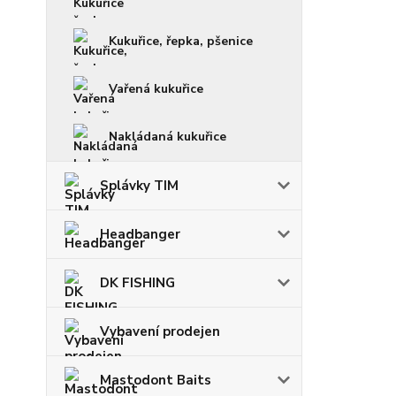
Kukuřice, řepka, pšenice
Vařená kukuřice
Nakládaná kukuřice
Splávky TIM
Headbanger
DK FISHING
Vybavení prodejen
Mastodont Baits