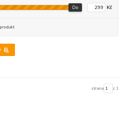
Do
Kč
produkt
y
strana
z 1