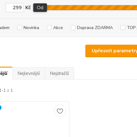
Kč
Od
adem
Novinka
Akce
Doprava ZDARMA
TOP 
Upřesnit parametr
ější
Nejlevnější
Nejdražší
1-1 z 1