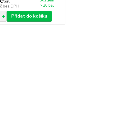
č
Skladem
/
bal
> 20 bal
Kč
bez DPH
Přidat do košíku