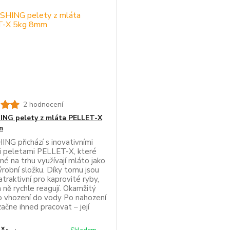
2 hodnocení
ING pelety z mláta PELLET-X
m
ING přichází s inovativními
 peletami PELLET-X, které
iné na trhu využívají mláto jako
ýrobní složku. Díky tomu jsou
traktivní pro kaprovité ryby,
 ně rychle reagují. Okamžitý
o vhození do vody Po nahození
ačne ihned pracovat – její