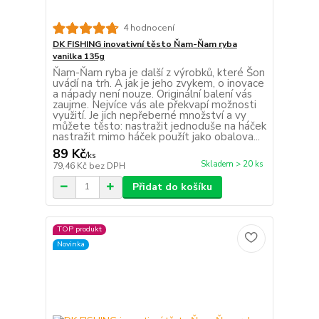
4 hodnocení
DK FISHING inovativní těsto Ňam-Ňam ryba
vanilka 135g
Ňam-Ňam ryba je další z výrobků, které Šon
uvádí na trh. A jak je jeho zvykem, o inovace
a nápady není nouze. Originální balení vás
zaujme. Nejvíce vás ale překvapí možnosti
využití. Je jich nepřeberné množství a vy
můžete těsto: nastražit jednoduše na háček
nastražit mimo háček použít jako obalova...
89 Kč
/
ks
Skladem > 20 ks
79,46 Kč
bez DPH
Přidat do košíku
TOP produkt
Novinka