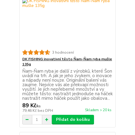
3 hodnocení
DK FISHING inovativní těsto Ňam-Ňam ryba mušle
135g
Ňam-Ňam ryba je další z výrobků, které Šon
uvádí na trh. A jak je jeho zvykem, o inovace
a nápady není nouze. Originální balení vás
zaujme. Nejvíce vás ale překvapí možnosti
využití. Je jich nepřeberné množství a vy
můžete těsto: nastražit jednoduše na háček
nastražit mimo háček použít jako obalova...
89 Kč
/
ks
Skladem > 20 ks
79,46 Kč
bez DPH
Přidat do košíku