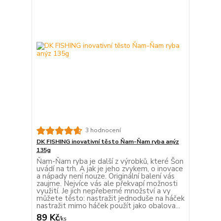
3 hodnocení
DK FISHING inovativní těsto Ňam-Ňam ryba anýz
135g
Ňam-Ňam ryba je další z výrobků, které Šon
uvádí na trh. A jak je jeho zvykem, o inovace
a nápady není nouze. Originální balení vás
zaujme. Nejvíce vás ale překvapí možnosti
využití. Je jich nepřeberné množství a vy
můžete těsto: nastražit jednoduše na háček
nastražit mimo háček použít jako obalova...
89 Kč
/
ks