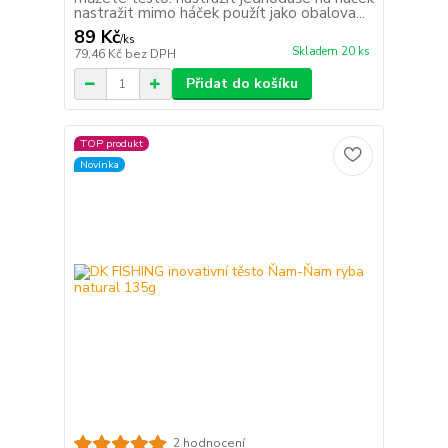
nastražit mimo háček použít jako obalova...
89 Kč
/
ks
Skladem 20 ks
79,46 Kč
bez DPH
Přidat do košíku
TOP produkt
Novinka
2 hodnocení