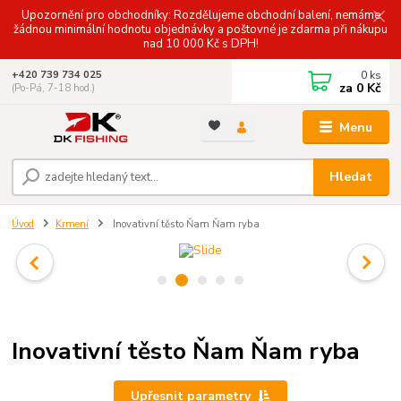
Upozornění pro obchodníky: Rozdělujeme obchodní balení, nemáme
žádnou minimální hodnotu objednávky a poštovné je zdarma při nákupu
nad 10 000 Kč s DPH!
0
ks
+420 739 734 025
za
0 Kč
(Po-Pá, 7-18 hod.)
Menu
Hledat
Úvod
Krmení
Inovativní těsto Ňam Ňam ryba
Inovativní těsto Ňam Ňam ryba
Upřesnit parametry