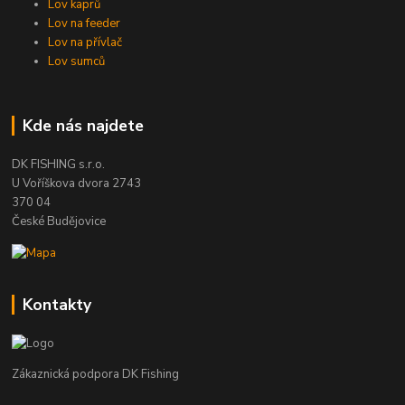
Lov kaprů
Lov na feeder
Lov na přívlač
Lov sumců
Kde nás najdete
DK FISHING s.r.o.
U Voříškova dvora 2743
370 04
České Budějovice
Kontakty
Zákaznická podpora DK Fishing