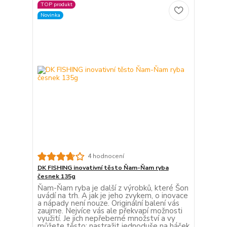
TOP produkt
Novinka
4 hodnocení
DK FISHING inovativní těsto Ňam-Ňam ryba
česnek 135g
Ňam-Ňam ryba je další z výrobků, které Šon
uvádí na trh. A jak je jeho zvykem, o inovace
a nápady není nouze. Originální balení vás
zaujme. Nejvíce vás ale překvapí možnosti
využití. Je jich nepřeberné množství a vy
můžete těsto: nastražit jednoduše na háček