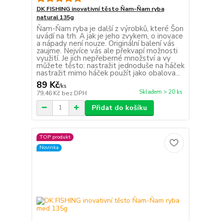
DK FISHING inovativní těsto Ňam-Ňam ryba
natural 135g
Ňam-Ňam ryba je další z výrobků, které Šon
uvádí na trh. A jak je jeho zvykem, o inovace
a nápady není nouze. Originální balení vás
zaujme. Nejvíce vás ale překvapí možnosti
využití. Je jich nepřeberné množství a vy
můžete těsto: nastražit jednoduše na háček
nastražit mimo háček použít jako obalova...
89 Kč
/
ks
Skladem > 20 ks
79,46 Kč
bez DPH
Přidat do košíku
TOP produkt
Novinka