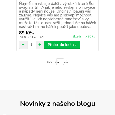
Ňam-Ňam ryba je další z výrobků, které Šon
uvádí na trh. A jak je jeho zvykem, o inovace
a nápady není nouze. Originální balení vás
zaujme. Nejvíce vás ale překvapí možnosti
využití. Je jich nepřeberné množství a vy
můžete těsto: nastražit jednoduše na háček
nastražit mimo háček použít jako obalova...
89 Kč
/
ks
Skladem > 20 ks
79,46 Kč
bez DPH
Přidat do košíku
strana
z 1
Novinky z našeho blogu