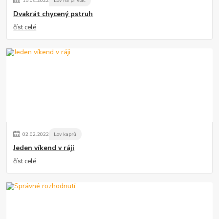
15
.
04
.
2022
Lov na přívlač
Dvakrát chycený pstruh
číst celé
02
.
02
.
2022
Lov kaprů
Jeden víkend v ráji
číst celé