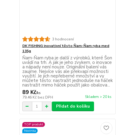
3 hodnocení
DK FISHING inovativní těsto Ňam-Ňam ryba med
135g
Ňam-Ňam ryba je další z výrobků, které Šon
uvádí na trh. A jak je jeho zvykem, o inovace
a nápady není nouze. Originální balení vás
zaujme. Nejvíce vás ale překvapí možnosti
využití. Je jich nepřeberné množství a vy
můžete těsto: nastražit jednoduše na háček
nastražit mimo háček použít jako obalova...
89 Kč
/
ks
Skladem > 20 ks
79,46 Kč
bez DPH
Přidat do košíku
TOP produkt
Novinka