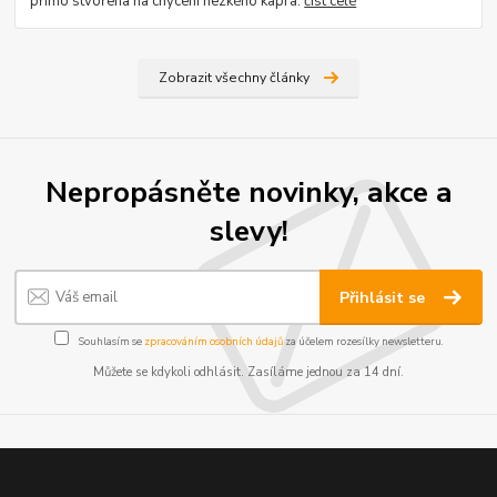
přímo stvořena na chycení hezkého kapra.
číst celé
Zobrazit všechny články
Nepropásněte novinky, akce a
slevy!
Přihlásit se
Souhlasím se
zpracováním osobních údajů
za účelem rozesílky newsletteru.
Můžete se kdykoli odhlásit. Zasíláme jednou za 14 dní.