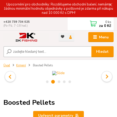
Upozornění pro obchodníky: Rozdělujeme obchodní balení, nemáme
žádnou minimální hodnotu objednávky a poštovné je zdarma při nákupu
nad 10 000 Kč s DPH!
0
ks
+420 739 734 025
za
0 Kč
(Po-Pá, 7-18 hod.)
Menu
Hledat
Úvod
Krmení
Boosted Pellets
Boosted Pellets
Upřesnit parametry