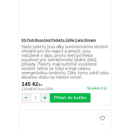
KS Fish Boosted Pellets 120g Carp Dream
Naše pelety jsou díky surovinovému složení
vhodné pro lov kaprů a amurů. Jsou
naložené v dipu, proto není potřeba
používat pro zatraktivnění žádné další
přísady. Pelety mají nutričně vyvážené
složení, lehce se tráví a mají velkou
energetickou hodnotu. Díky tomu udrží rybu
dlouhou dobu na Vašem lovné...
145 Kč
/
ks
Skladem 4 ks
129,46 Kč
bez DPH
Přidat do košíku