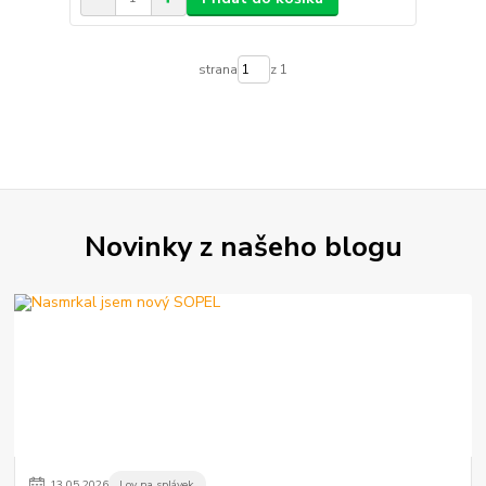
strana
z 1
Novinky z našeho blogu
13
.
05
.
2026
Lov na splávek