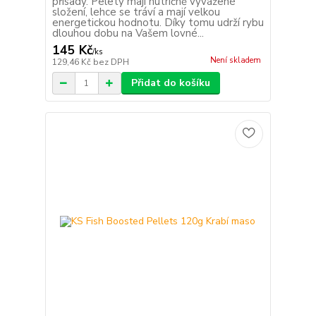
přísady. Pelety mají nutričně vyvážené
složení, lehce se tráví a mají velkou
energetickou hodnotu. Díky tomu udrží rybu
dlouhou dobu na Vašem lovné...
145 Kč
/
ks
Není skladem
129,46 Kč
bez DPH
Přidat do košíku