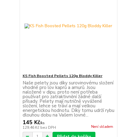
KS Fish Boosted Pellets 120g Bloddy Killer
Naše pelety jsou díky surovinovému složení
vhodné pro lov kaprů a amurů. Jsou
naložené v dipu, proto není potřeba
používat pro zatraktivnění žádné další
přísady. Pelety mají nutričně vyvážené
složení, lehce se tráví a mají velkou
energetickou hodnotu. Díky tomu udrží rybu
dlouhou dobu na Vašem lovné...
145 Kč
/
ks
Není skladem
129,46 Kč
bez DPH
Přidat do košíku