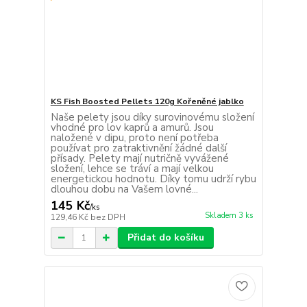
KS Fish Boosted Pellets 120g Kořeněné jablko
Naše pelety jsou díky surovinovému složení
vhodné pro lov kaprů a amurů. Jsou
naložené v dipu, proto není potřeba
používat pro zatraktivnění žádné další
přísady. Pelety mají nutričně vyvážené
složení, lehce se tráví a mají velkou
energetickou hodnotu. Díky tomu udrží rybu
dlouhou dobu na Vašem lovné...
145 Kč
/
ks
Skladem 3 ks
129,46 Kč
bez DPH
Přidat do košíku