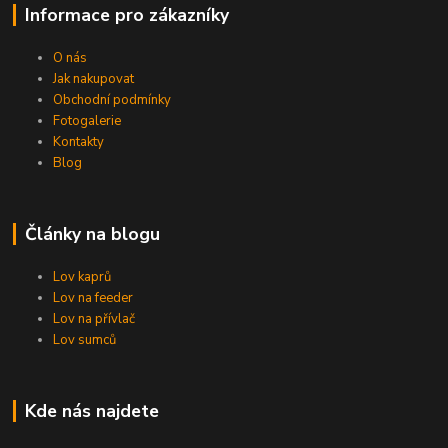
Informace pro zákazníky
O nás
Jak nakupovat
Obchodní podmínky
Fotogalerie
Kontakty
Blog
Články na blogu
Lov kaprů
Lov na feeder
Lov na přívlač
Lov sumců
Kde nás najdete