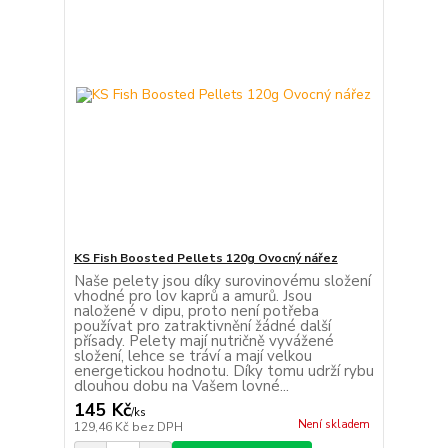
KS Fish Boosted Pellets 120g Ovocný nářez
Naše pelety jsou díky surovinovému složení
vhodné pro lov kaprů a amurů. Jsou
naložené v dipu, proto není potřeba
používat pro zatraktivnění žádné další
přísady. Pelety mají nutričně vyvážené
složení, lehce se tráví a mají velkou
energetickou hodnotu. Díky tomu udrží rybu
dlouhou dobu na Vašem lovné...
145 Kč
/
ks
Není skladem
129,46 Kč
bez DPH