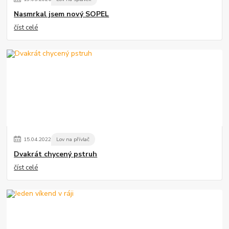
Nasmrkal jsem nový SOPEL
číst celé
15
.
04
.
2022
Lov na přívlač
Dvakrát chycený pstruh
číst celé