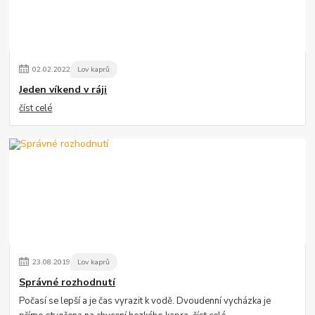
02
.
02
.
2022
Lov kaprů
Jeden víkend v ráji
číst celé
23
.
08
.
2019
Lov kaprů
Správné rozhodnutí
Počasí se lepší a je čas vyrazit k vodě. Dvoudenní vycházka je