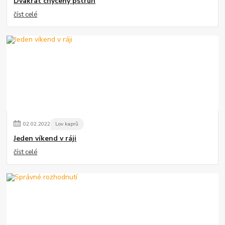
Dvakrát chycený pstruh
číst celé
02
.
02
.
2022
Lov kaprů
Jeden víkend v ráji
číst celé