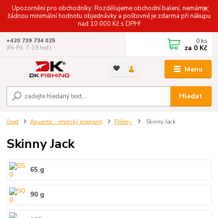
Upozornění pro obchodníky: Rozdělujeme obchodní balení, nemáme
žádnou minimální hodnotu objednávky a poštovné je zdarma při nákupu
nad 10 000 Kč s DPH!
0
ks
+420 739 734 025
za
0 Kč
(Po-Pá, 7-18 hod.)
Menu
Hledat
Úvod
Aquantic - (mořský program)
Pilkery
Skinny Jack
Skinny Jack
65 g
90 g