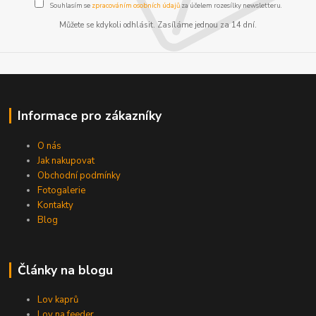
Souhlasím se
zpracováním osobních údajů
za účelem rozesílky newsletteru.
Můžete se kdykoli odhlásit. Zasíláme jednou za 14 dní.
Informace pro zákazníky
O nás
Jak nakupovat
Obchodní podmínky
Fotogalerie
Kontakty
Blog
Články na blogu
Lov kaprů
Lov na feeder