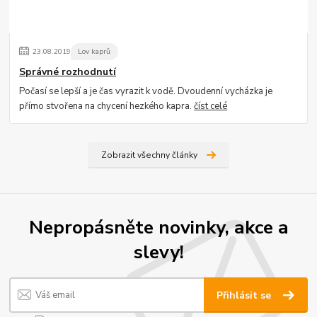
23
.
08
.
2019
Lov kaprů
Správné rozhodnutí
Počasí se lepší a je čas vyrazit k vodě. Dvoudenní vycházka je
přímo stvořena na chycení hezkého kapra.
číst celé
Zobrazit všechny články
Nepropásněte novinky, akce a
slevy!
Přihlásit se