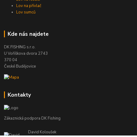
Lov na přívlač
Lov sumců
Kde nás najdete
DK FISHING s.r.o.
U Voříškova dvora 2743
370 04
České Budějovice
Kontakty
Zákaznická podpora DK Fishing
David Koloušek