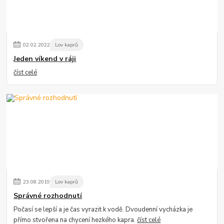
02
.
02
.
2022
Lov kaprů
Jeden víkend v ráji
číst celé
23
.
08
.
2019
Lov kaprů
Správné rozhodnutí
Počasí se lepší a je čas vyrazit k vodě. Dvoudenní vycházka je
přímo stvořena na chycení hezkého kapra.
číst celé