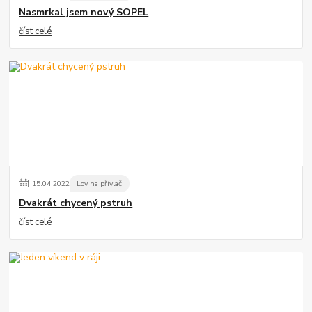
Nasmrkal jsem nový SOPEL
číst celé
15
.
04
.
2022
Lov na přívlač
Dvakrát chycený pstruh
číst celé