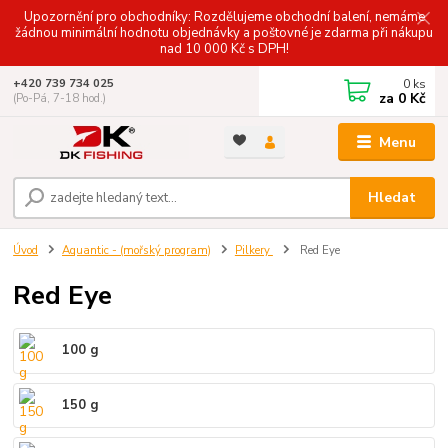
Upozornění pro obchodníky: Rozdělujeme obchodní balení, nemáme
žádnou minimální hodnotu objednávky a poštovné je zdarma při nákupu
nad 10 000 Kč s DPH!
0
ks
+420 739 734 025
za
0 Kč
(Po-Pá, 7-18 hod.)
Menu
Hledat
Úvod
Aquantic - (mořský program)
Pilkery
Red Eye
Red Eye
100 g
150 g