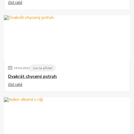
číst celé
15
.
04
.
2022
Lov na přívlač
Dvakrát chycený pstruh
číst celé