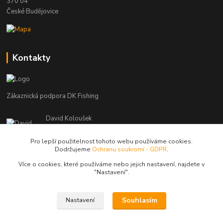
370 04
České Budějovice
Kontakty
Zákaznická podpora DK Fishing
David Koloušek
+420 739 734 025
(Po-Pá, 7-18 hod.)
Pro lepší použitelnost tohoto webu používáme cookies.
Dodržujeme
Ochranu soukromí - GDPR
.
david@dkfishing.cz
Více o cookies, které používáme nebo jejich nastavení, najdete v
"N
astavení"
.
Souhlasím
Nastavení