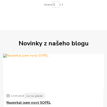
strana
z 1
Novinky z našeho blogu
13
.
05
.
2026
Lov na splávek
Nasmrkal jsem nový SOPEL