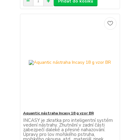
Přidat do košíku
Aquantic nástraha Incasy 18 g vzor BR
INCASY je zkratka pro inteligentní systém
vedení nástrahy. Zhutnění v zadní části
zabezpečí daleké a přesné nahazování.
Úpravy pro lov mořského pstruha,
mořského okouna, atd. materiál zinek