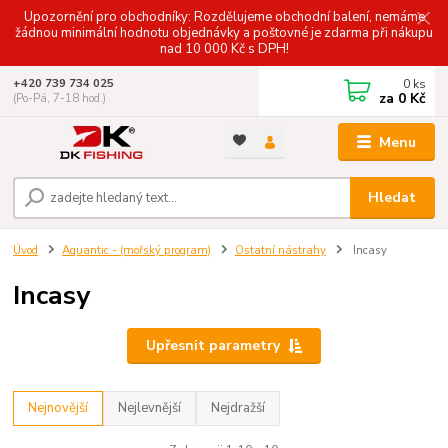
Upozornění pro obchodníky: Rozdělujeme obchodní balení, nemáme
žádnou minimální hodnotu objednávky a poštovné je zdarma při nákupu
nad 10 000 Kč s DPH!
0
ks
+420 739 734 025
za
0 Kč
(Po-Pá, 7-18 hod.)
Menu
Hledat
Úvod
Aquantic - (mořský program)
Ostatní nástrahy
Incasy
Incasy
Upřesnit parametry
Nejnovější
Nejlevnější
Nejdražší