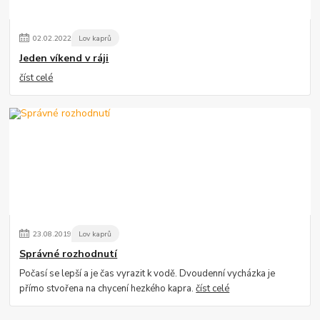
02
.
02
.
2022
Lov kaprů
Jeden víkend v ráji
číst celé
23
.
08
.
2019
Lov kaprů
Správné rozhodnutí
Počasí se lepší a je čas vyrazit k vodě. Dvoudenní vycházka je
přímo stvořena na chycení hezkého kapra.
číst celé