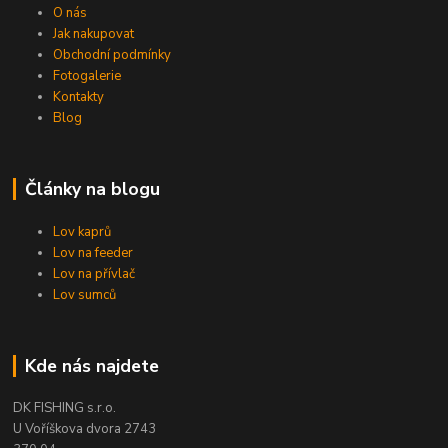
O nás
Jak nakupovat
Obchodní podmínky
Fotogalerie
Kontakty
Blog
Články na blogu
Lov kaprů
Lov na feeder
Lov na přívlač
Lov sumců
Kde nás najdete
DK FISHING s.r.o.
U Voříškova dvora 2743