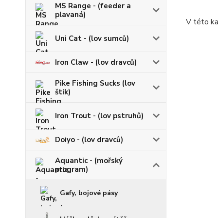
MS Range - (feeder a
plavaná)
V této ka
Uni Cat - (lov sumců)
Iron Claw - (lov dravců)
Pike Fishing Sucks (lov
štik)
Iron Trout - (lov pstruhů)
Doiyo - (lov dravců)
Aquantic - (mořský
program)
Gafy, bojové pásy