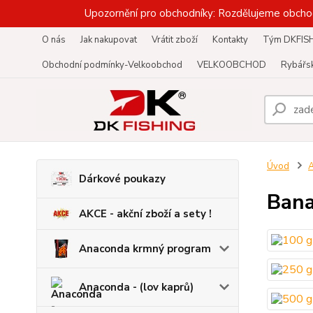
Upozornění pro obchodníky: Rozdělujeme obcho
O nás
Jak nakupovat
Vrátit zboží
Kontakty
Tým DKFIS
Obchodní podmínky-Velkoobchod
VELKOOBCHOD
Rybářsk
Úvod
A
Dárkové poukazy
Bana
AKCE - akční zboží a sety !
Anaconda krmný program
Anaconda - (lov kaprů)