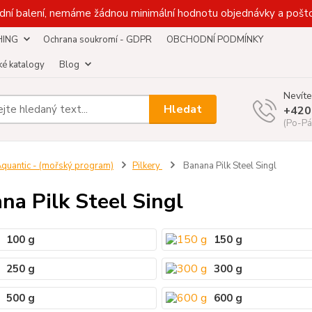
dní balení, nemáme žádnou minimální hodnotu objednávky a pošto
HING
Ochrana soukromí - GDPR
OBCHODNÍ PODMÍNKY
é katalogy
Blog
Nevíte
Hledat
+420
(Po-Pá
quantic - (mořský program)
Pilkery
Banana Pilk Steel Singl
na Pilk Steel Singl
100 g
150 g
250 g
300 g
500 g
600 g