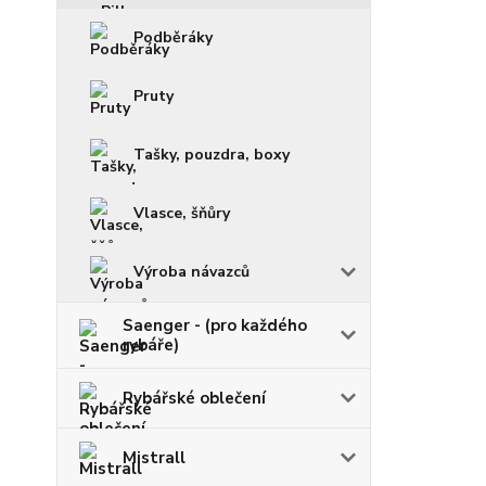
Podběráky
Pruty
Tašky, pouzdra, boxy
Vlasce, šňůry
Výroba návazců
Saenger - (pro každého
rybáře)
Rybářské oblečení
Mistrall