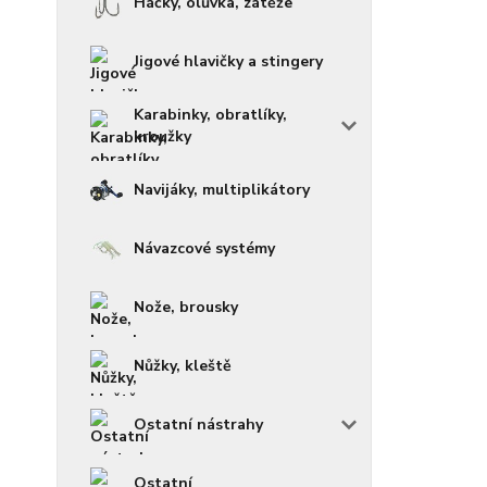
Háčky, olůvka, zátěže
Jigové hlavičky a stingery
Karabinky, obratlíky,
kroužky
Navijáky, multiplikátory
Návazcové systémy
Nože, brousky
Nůžky, kleště
Ostatní nástrahy
Ostatní