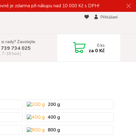
vné je zdarma při nákupu nad 10 000 Kč s DPH!
Přihlášení
 si rady? Zavolejte.
0
ks
 739 734 025
za
0 Kč
, 7-18 hod.)
200 g
400 g
800 g