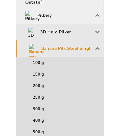
Pilkery
3D Holo Pilker
Banana Pilk Steel Singl
100 g
150 g
200 g
250 g
300 g
400 g
500 g