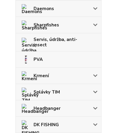
Daemons
Sharpfishes
Servis, údržba, anti-
insect
PVA
Krmení
Splávky TIM
Headbanger
DK FISHING