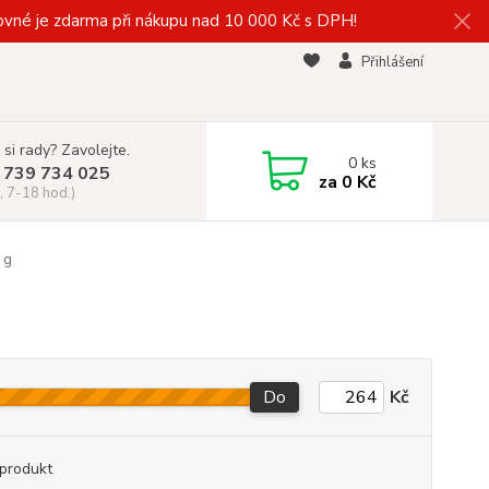
vné je zdarma při nákupu nad 10 000 Kč s DPH!
Přihlášení
 si rady? Zavolejte.
0
ks
 739 734 025
za
0 Kč
, 7-18 hod.)
 g
Do
Kč
produkt