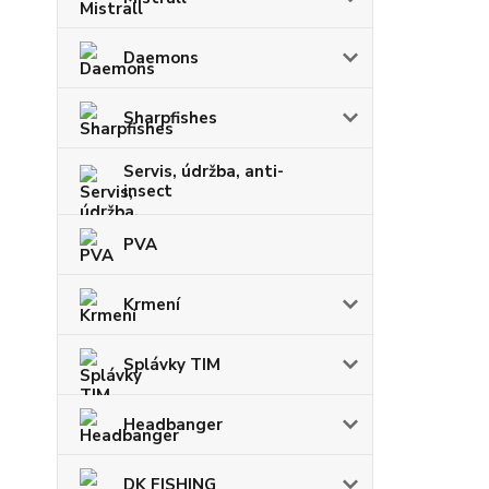
Daemons
Sharpfishes
Servis, údržba, anti-
insect
PVA
Krmení
Splávky TIM
Headbanger
DK FISHING