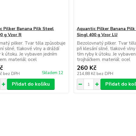
c Pilker Banana Pilk Steel
Aquantic Pilker Banana Pilk
00 g Vzor R
Singl 400 g Vzor LU
natý pilker. Tvar těla způsobuje
Bezolovnatý pilker. Tvar těl
ání silné, tlakové vlny a dráždí
při klesání silné, tlakové vlny
y k útoku. Je vybaven jedním
tím ryby k útoku. Je vybaven
kem. materiál: ocel
trojháčkem. materiál: ocel
č
260 Kč
Skladem 12
Kč
bez DPH
214,88 Kč
bez DPH
Přidat do košíku
Přidat do ko