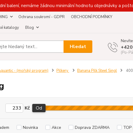
dní balení, nemáme žádnou minimální hodnotu objednávky a pošto
HING
Ochrana soukromí - GDPR
OBCHODNÍ PODMÍNKY
é katalogy
Blog
Nevíte
Hledat
+420
(Po-Pá
quantic - (mořský program)
Pilkery
Banana Pilk Steel Singl
400
g
Kč
Od
adem
Novinka
Akce
Doprava ZDARMA
TOP 