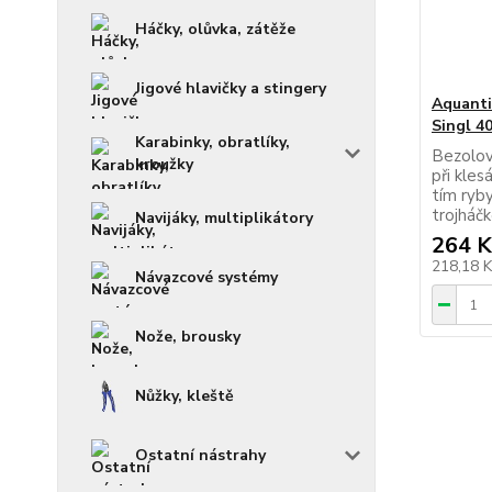
Háčky, olůvka, zátěže
Jigové hlavičky a stingery
Aquanti
Singl 4
Karabinky, obratlíky,
Bezolov
kroužky
při kles
tím ryb
trojháč
Navijáky, multiplikátory
264 K
218,18 
Návazcové systémy
Nože, brousky
Nůžky, kleště
Ostatní nástrahy