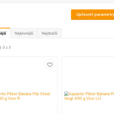
Upřesnit parametr
ější
Nejlevnější
Nejdražší
1-3 z 3