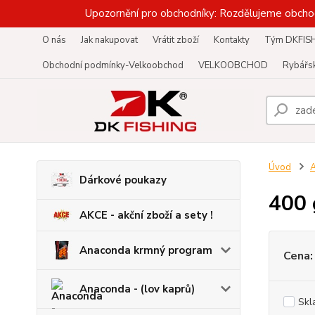
Upozornění pro obchodníky: Rozdělujeme obcho
O nás
Jak nakupovat
Vrátit zboží
Kontakty
Tým DKFIS
Obchodní podmínky-Velkoobchod
VELKOOBCHOD
Rybářsk
Úvod
A
Dárkové poukazy
400 
AKCE - akční zboží a sety !
Anaconda krmný program
Cena:
Anaconda - (lov kaprů)
Skl