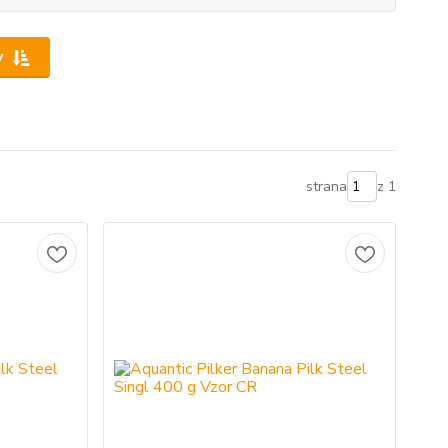
y
strana
z 1