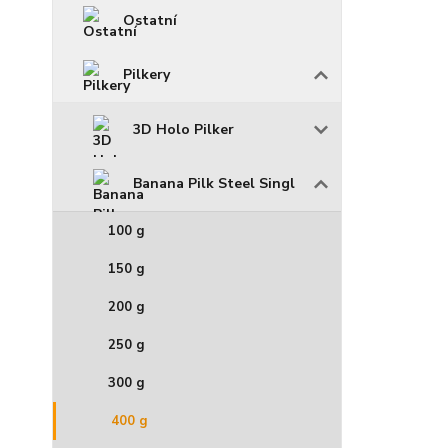
Ostatní
Pilkery
3D Holo Pilker
Banana Pilk Steel Singl
100 g
150 g
200 g
250 g
300 g
400 g