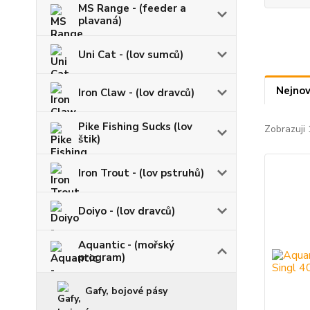
MS Range - (feeder a
plavaná)
Uni Cat - (lov sumců)
Nejnov
Iron Claw - (lov dravců)
Pike Fishing Sucks (lov
Zobrazuji 
štik)
Iron Trout - (lov pstruhů)
Doiyo - (lov dravců)
Aquantic - (mořský
program)
Gafy, bojové pásy