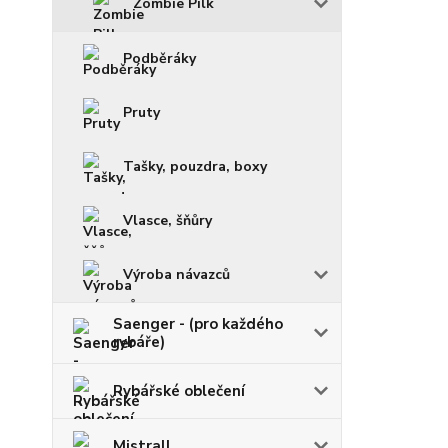
Zombie Pilk
Podběráky
Pruty
Tašky, pouzdra, boxy
Vlasce, šňůry
Výroba návazců
Saenger - (pro každého
rybáře)
Rybářské oblečení
Mistrall