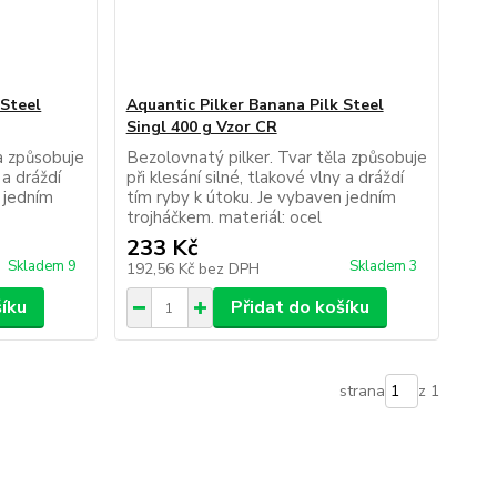
 Steel
Aquantic Pilker Banana Pilk Steel
Singl 400 g Vzor CR
a způsobuje
Bezolovnatý pilker. Tvar těla způsobuje
 a dráždí
při klesání silné, tlakové vlny a dráždí
 jedním
tím ryby k útoku. Je vybaven jedním
trojháčkem. materiál: ocel
233 Kč
Skladem 9
Skladem 3
192,56 Kč
bez DPH
šíku
Přidat do košíku
strana
z 1