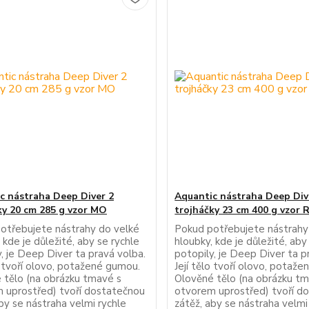
c nástraha Deep Diver 2
Aquantic nástraha Deep Div
ky 20 cm 285 g vzor MO
trojháčky 23 cm 400 g vzor 
otřebujete nástrahy do velké
Pokud potřebujete nástrahy
 kde je důležité, aby se rychle
hloubky, kde je důležité, aby
, je Deep Diver ta pravá volba.
potopily, je Deep Diver ta p
o tvoří olovo, potažené gumou.
Její tělo tvoří olovo, potaž
 tělo (na obrázku tmavé s
Olověné tělo (na obrázku t
 uprostřed) tvoří dostatečnou
otvorem uprostřed) tvoří d
by se nástraha velmi rychle
zátěž, aby se nástraha velmi