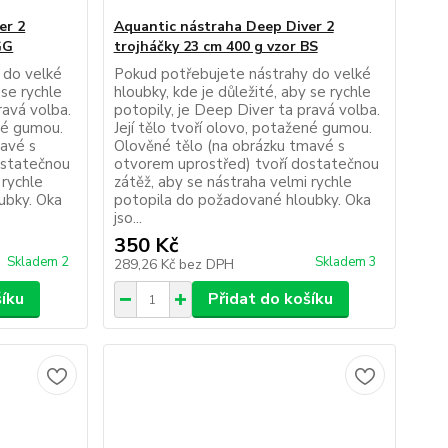
er 2
Aquantic nástraha Deep Diver 2
GG
trojháčky 23 cm 400 g vzor BS
 do velké
Pokud potřebujete nástrahy do velké
 se rychle
hloubky, kde je důležité, aby se rychle
ravá volba.
potopily, je Deep Diver ta pravá volba.
ené gumou.
Její tělo tvoří olovo, potažené gumou.
mavé s
Olověné tělo (na obrázku tmavé s
ostatečnou
otvorem uprostřed) tvoří dostatečnou
 rychle
zátěž, aby se nástraha velmi rychle
ubky. Oka
potopila do požadované hloubky. Oka
jso...
350 Kč
Skladem 2
Skladem 3
289,26 Kč
bez DPH
šíku
Přidat do košíku