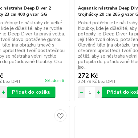
c nástraha Deep Diver 2
Aquantic nástraha Deep Div
ky 23 cm 400 g vzor GG
trojháčky 20 cm 285 g vzor 
otřebujete nástrahy do velké
Pokud potřebujete nástrahy
 kde je důležité, aby se rychle
hloubky, kde je důležité, aby
, je Deep Diver ta pravá volba.
potopily, je Deep Diver ta p
o tvoří olovo, potažené gumou.
Její tělo tvoří olovo, potaž
 tělo (na obrázku tmavé s
Olověné tělo (na obrázku t
 uprostřed) tvoří dostatečnou
otvorem uprostřed) tvoří d
by se nástraha velmi rychle
zátěž, aby se nástraha velmi
a do požadované hloubky. Oka
potopila do požadované hlo
jso...
č
272 Kč
Skladem 6
Kč
bez DPH
224,79 Kč
bez DPH
Přidat do košíku
Přidat do ko