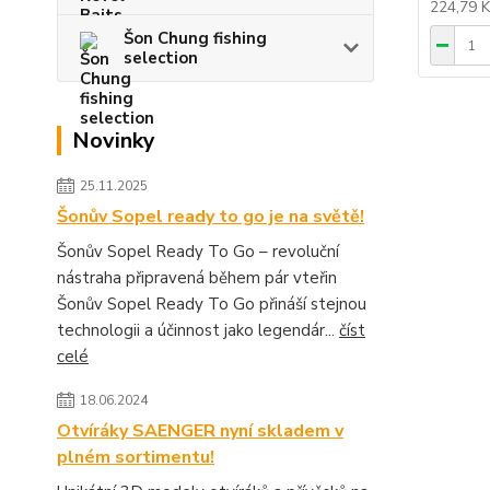
224,79 
Šon Chung fishing
selection
Novinky
25.11.2025
Šonův Sopel ready to go je na světě!
Šonův Sopel Ready To Go – revoluční
nástraha připravená během pár vteřin
Šonův Sopel Ready To Go přináší stejnou
technologii a účinnost jako legendár...
číst
celé
18.06.2024
Otvíráky SAENGER nyní skladem v
plném sortimentu!