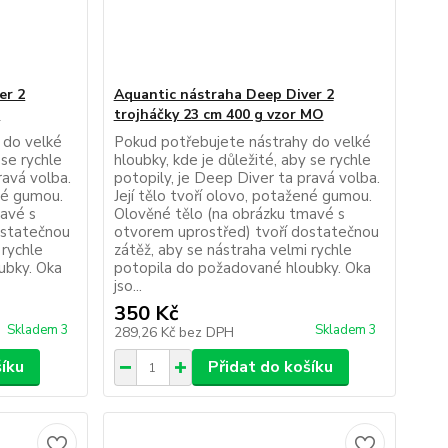
er 2
Aquantic nástraha Deep Diver 2
P
trojháčky 23 cm 400 g vzor MO
 do velké
Pokud potřebujete nástrahy do velké
 se rychle
hloubky, kde je důležité, aby se rychle
ravá volba.
potopily, je Deep Diver ta pravá volba.
ené gumou.
Její tělo tvoří olovo, potažené gumou.
mavé s
Olověné tělo (na obrázku tmavé s
ostatečnou
otvorem uprostřed) tvoří dostatečnou
 rychle
zátěž, aby se nástraha velmi rychle
ubky. Oka
potopila do požadované hloubky. Oka
jso...
350 Kč
Skladem 3
Skladem 3
289,26 Kč
bez DPH
šíku
Přidat do košíku