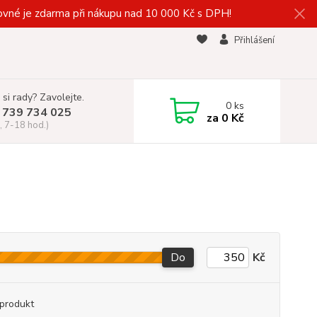
vné je zdarma při nákupu nad 10 000 Kč s DPH!
Přihlášení
 si rady? Zavolejte.
0
ks
 739 734 025
za
0 Kč
, 7-18 hod.)
Do
Kč
produkt