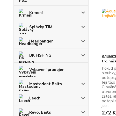
Krmení
Splávky TIM
Headbanger
DK FISHING
Aquanti
trojháč
Pokud p
Vybavení prodejen
hloubky,
potopily
Její těl
Mastodont Baits
Olověné
otvorem
zátěž, a
Leech
potopil
jso...
272 K
Revol Baits