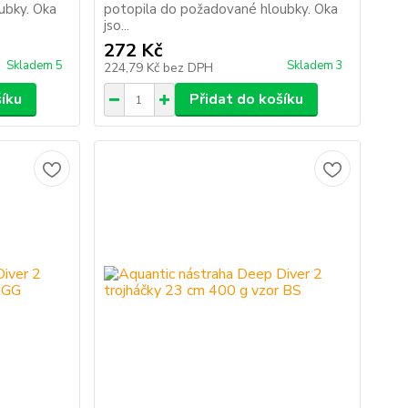
ubky. Oka
potopila do požadované hloubky. Oka
jso...
272 Kč
Skladem 5
Skladem 3
224,79 Kč
bez DPH
šíku
Přidat do košíku