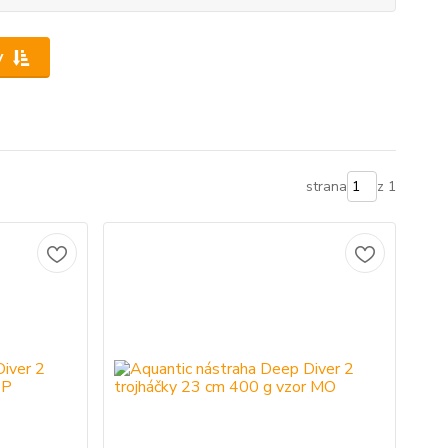
y
strana
z 1