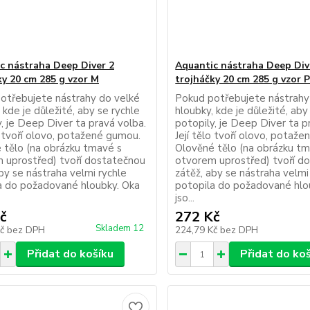
c nástraha Deep Diver 2
Aquantic nástraha Deep Div
ky 20 cm 285 g vzor M
trojháčky 20 cm 285 g vzor 
otřebujete nástrahy do velké
Pokud potřebujete nástrahy
 kde je důležité, aby se rychle
hloubky, kde je důležité, aby
, je Deep Diver ta pravá volba.
potopily, je Deep Diver ta p
o tvoří olovo, potažené gumou.
Její tělo tvoří olovo, potaž
 tělo (na obrázku tmavé s
Olověné tělo (na obrázku t
 uprostřed) tvoří dostatečnou
otvorem uprostřed) tvoří d
by se nástraha velmi rychle
zátěž, aby se nástraha velmi
a do požadované hloubky. Oka
potopila do požadované hlo
jso...
č
272 Kč
Skladem 12
Kč
bez DPH
224,79 Kč
bez DPH
Přidat do košíku
Přidat do ko