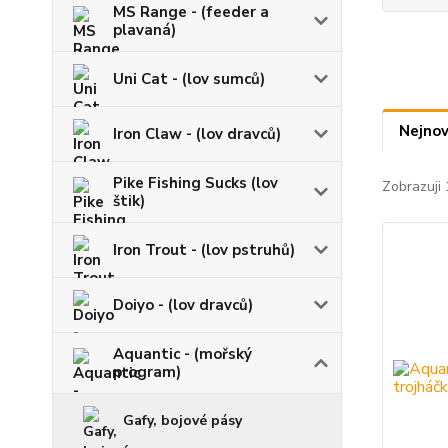
MS Range - (feeder a
plavaná)
Uni Cat - (lov sumců)
Nejnov
Iron Claw - (lov dravců)
Pike Fishing Sucks (lov
Zobrazuji 
štik)
Iron Trout - (lov pstruhů)
Doiyo - (lov dravců)
Aquantic - (mořský
program)
Gafy, bojové pásy