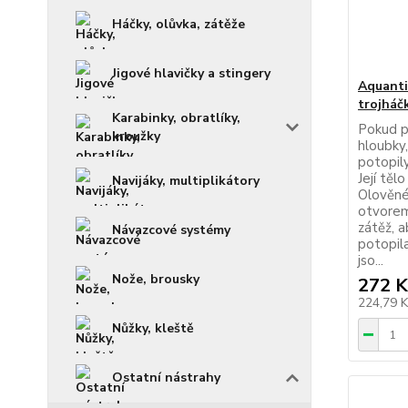
Háčky, olůvka, zátěže
Jigové hlavičky a stingery
Aquanti
trojháč
Karabinky, obratlíky,
Pokud p
kroužky
hloubky,
potopily
Její těl
Navijáky, multiplikátory
Olověné
otvorem
zátěž, a
Návazcové systémy
potopil
jso...
Nože, brousky
272 K
224,79 
Nůžky, kleště
Ostatní nástrahy