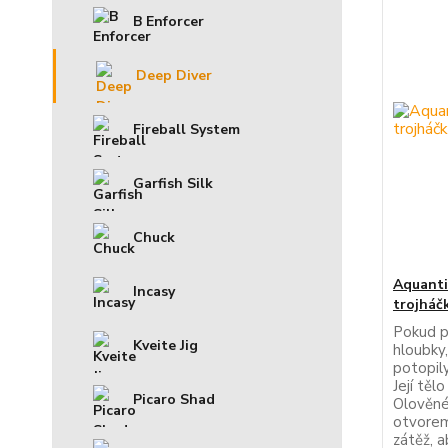
B Enforcer
Deep Diver
Fireball System
Garfish Silk
Chuck
Aquanti
Incasy
trojháč
Pokud p
Kveite Jig
hloubky,
potopily
Její těl
Picaro Shad
Olověné
otvorem
zátěž, a