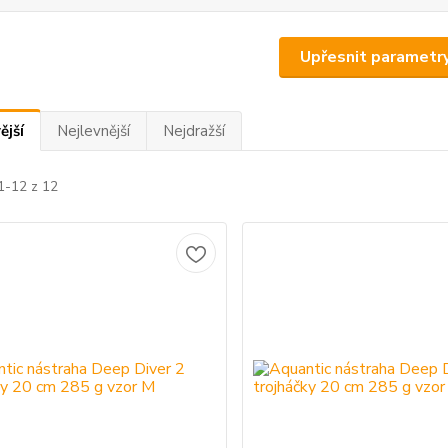
Upřesnit parametr
ější
Nejlevnější
Nejdražší
1-12 z 12