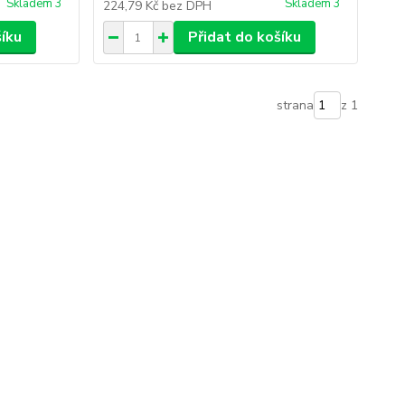
Skladem 3
Skladem 3
224,79 Kč
bez DPH
šíku
Přidat do košíku
strana
z 1