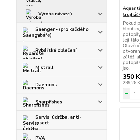
Aquanti
Výroba návazců
trojháč
Pokud p
hloubky,
Saenger - (pro každého
potopily
rybáře)
Její těl
Olověné
Rybářské oblečení
otvorem
zátěž, a
potopil
Mistrall
jso...
350 K
289,26 
Daemons
Sharpfishes
Servis, údržba, anti-
insect
PVA