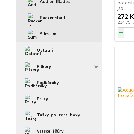
Add on Blades
potopil
jso...
272 K
Racker shad
224,79 
Slim Jim
Ostatní
Pilkery
Podběráky
Pruty
Tašky, pouzdra, boxy
Vlasce, šňůry