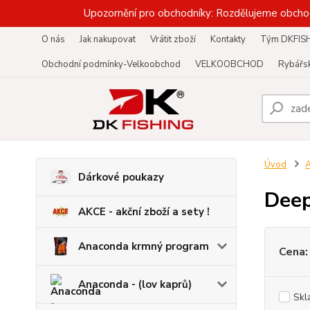
Upozornění pro obchodníky: Rozdělujeme obcho
O nás
Jak nakupovat
Vrátit zboží
Kontakty
Tým DKFIS
Obchodní podmínky-Velkoobchod
VELKOOBCHOD
Rybářsk
Úvod
A
Dárkové poukazy
Deep
AKCE - akční zboží a sety !
Anaconda krmný program
Cena:
Anaconda - (lov kaprů)
Skl