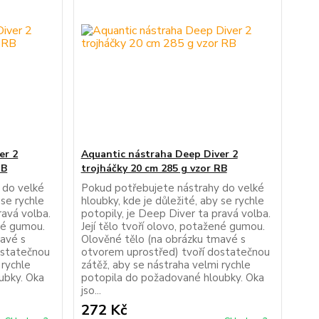
er 2
Aquantic nástraha Deep Diver 2
RB
trojháčky 20 cm 285 g vzor RB
 do velké
Pokud potřebujete nástrahy do velké
 se rychle
hloubky, kde je důležité, aby se rychle
ravá volba.
potopily, je Deep Diver ta pravá volba.
ené gumou.
Její tělo tvoří olovo, potažené gumou.
mavé s
Olověné tělo (na obrázku tmavé s
ostatečnou
otvorem uprostřed) tvoří dostatečnou
 rychle
zátěž, aby se nástraha velmi rychle
ubky. Oka
potopila do požadované hloubky. Oka
jso...
272 Kč