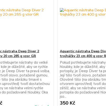
c nástraha Deep Diver 2
Aquantic nástraha Deep Div
ky 20 cm 285 g vzor GR
trojháčky 23 cm 400 g vzor 
otřebujete nástrahy do velké
Pokud potřebujete nástrahy
 kde je důležité, aby se rychle
hloubky, kde je důležité, aby
, je Deep Diver ta pravá volba.
potopily, je Deep Diver ta p
o tvoří olovo, potažené gumou.
Její tělo tvoří olovo, potaž
 tělo (na obrázku tmavé s
Olověné tělo (na obrázku t
 uprostřed) tvoří dostatečnou
otvorem uprostřed) tvoří d
by se nástraha velmi rychle
zátěž, aby se nástraha velmi
a do požadované hloubky. Oka
potopila do požadované hlo
jso...
č
350 Kč