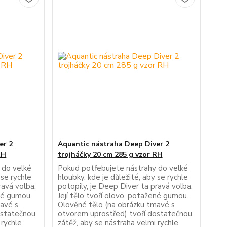
er 2
Aquantic nástraha Deep Diver 2
RH
trojháčky 20 cm 285 g vzor RH
 do velké
Pokud potřebujete nástrahy do velké
 se rychle
hloubky, kde je důležité, aby se rychle
ravá volba.
potopily, je Deep Diver ta pravá volba.
ené gumou.
Její tělo tvoří olovo, potažené gumou.
mavé s
Olověné tělo (na obrázku tmavé s
ostatečnou
otvorem uprostřed) tvoří dostatečnou
 rychle
zátěž, aby se nástraha velmi rychle