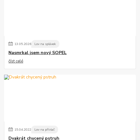
13
.
05
.
2026
Lov na splávek
Nasmrkal jsem nový SOPEL
číst celé
15
.
04
.
2022
Lov na přívlač
Dvakrát chycený pstruh