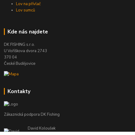
Lov na přívlač
Lov sumců
Kde nás najdete
DK FISHING s.r.o.
U Voříškova dvora 2743
370 04
České Budějovice
Kontakty
Zákaznická podpora DK Fishing
David Koloušek
+420 739 734 025