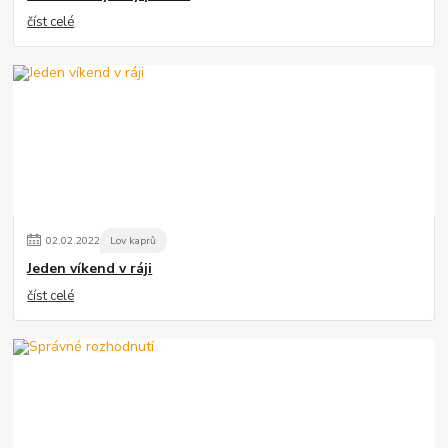
číst celé
02
.
02
.
2022
Lov kaprů
Jeden víkend v ráji
číst celé