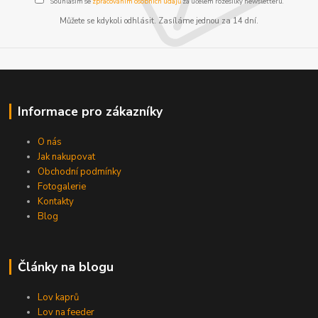
Souhlasím se
zpracováním osobních údajů
za účelem rozesílky newsletteru.
Můžete se kdykoli odhlásit. Zasíláme jednou za 14 dní.
Informace pro zákazníky
O nás
Jak nakupovat
Obchodní podmínky
Fotogalerie
Kontakty
Blog
Články na blogu
Lov kaprů
Lov na feeder