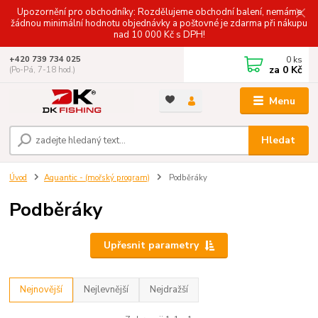
Upozornění pro obchodníky: Rozdělujeme obchodní balení, nemáme
žádnou minimální hodnotu objednávky a poštovné je zdarma při nákupu
nad 10 000 Kč s DPH!
0
ks
+420 739 734 025
za
0 Kč
(Po-Pá, 7-18 hod.)
Menu
Hledat
Úvod
Aquantic - (mořský program)
Podběráky
Podběráky
Upřesnit parametry
Nejnovější
Nejlevnější
Nejdražší