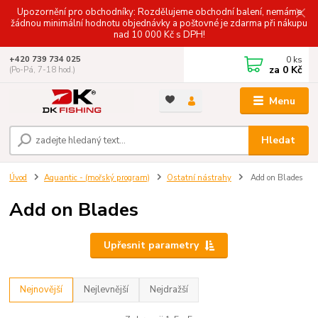
Upozornění pro obchodníky: Rozdělujeme obchodní balení, nemáme
žádnou minimální hodnotu objednávky a poštovné je zdarma při nákupu
nad 10 000 Kč s DPH!
0
ks
+420 739 734 025
za
0 Kč
(Po-Pá, 7-18 hod.)
Menu
Hledat
Úvod
Aquantic - (mořský program)
Ostatní nástrahy
Add on Blades
Add on Blades
Upřesnit parametry
Nejnovější
Nejlevnější
Nejdražší