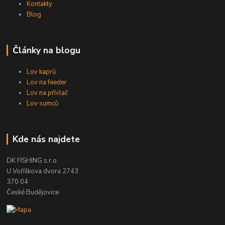
Kontakty
Blog
Články na blogu
Lov kaprů
Lov na feeder
Lov na přívlač
Lov sumců
Kde nás najdete
DK FISHING s.r.o.
U Voříškova dvora 2743
370 04
České Budějovice