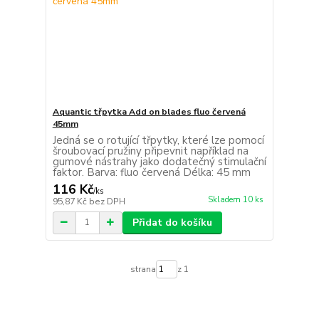
Aquantic třpytka Add on blades fluo červená
45mm
Jedná se o rotující třpytky, které lze pomocí
šroubovací pružiny připevnit například na
gumové nástrahy jako dodatečný stimulační
faktor. Barva: fluo červená Délka: 45 mm
116 Kč
/
ks
Skladem 10 ks
95,87 Kč
bez DPH
Přidat do košíku
strana
z 1