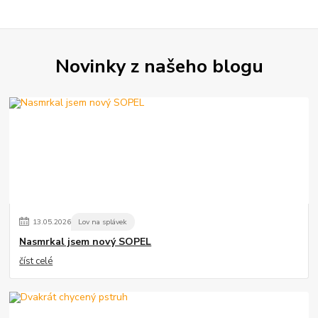
Novinky z našeho blogu
13
.
05
.
2026
Lov na splávek
Nasmrkal jsem nový SOPEL
číst celé