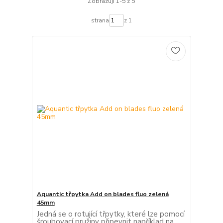
Zobrazuji 1-5 z 5
strana
z 1
Aquantic třpytka Add on blades fluo zelená
45mm
Jedná se o rotující třpytky, které lze pomocí
šroubovací pružiny připevnit například na