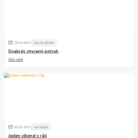
15
.
04
.
2022
Lov na přívlač
Dvakrát chycený pstruh
číst celé
02
.
02
.
2022
Lov kaprů
Jeden víkend v ráji