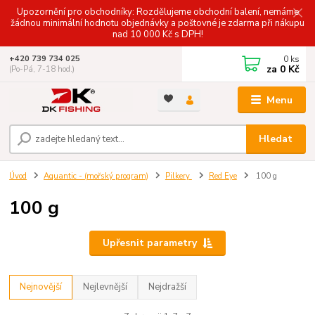
Upozornění pro obchodníky: Rozdělujeme obchodní balení, nemáme
žádnou minimální hodnotu objednávky a poštovné je zdarma při nákupu
nad 10 000 Kč s DPH!
0
ks
+420 739 734 025
za
0 Kč
(Po-Pá, 7-18 hod.)
Menu
Hledat
Úvod
Aquantic - (mořský program)
Pilkery
Red Eye
100 g
100 g
Upřesnit parametry
Nejnovější
Nejlevnější
Nejdražší