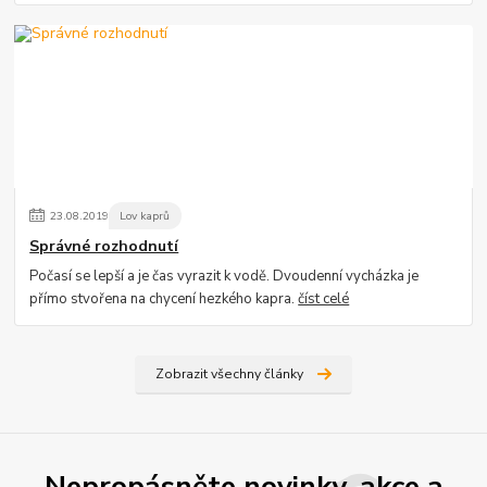
23
.
08
.
2019
Lov kaprů
Správné rozhodnutí
Počasí se lepší a je čas vyrazit k vodě. Dvoudenní vycházka je
přímo stvořena na chycení hezkého kapra.
číst celé
Zobrazit všechny články
Nepropásněte novinky, akce a