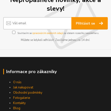
slevy!
Přihlásit se
Souhlasím se
zpracováním osobních údajů
za účelem rozesílky newsletteru.
Můžete se kdykoli odhlásit. Zasíláme jednou za 14 dní.
Informace pro zákazníky
O nás
Jak nakupovat
Obchodní podmínky
Fotogalerie
Kontakty
Blog