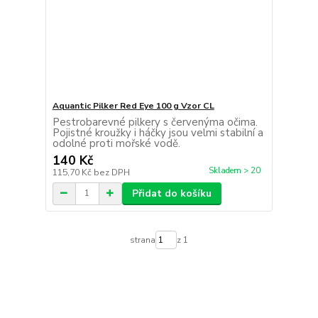
Aquantic Pilker Red Eye 100 g Vzor CL
Pestrobarevné pilkery s červenýma očima.
Pojistné kroužky i háčky jsou velmi stabilní a
odolné proti mořské vodě.
140 Kč
Skladem > 20
115,70 Kč
bez DPH
Přidat do košíku
strana
z 1