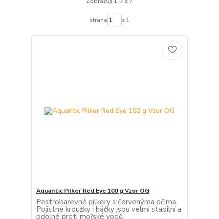
Zobrazuji 1-7 z 7
strana
z 1
Aquantic Pilker Red Eye 100 g Vzor OG
Pestrobarevné pilkery s červenýma očima.
Pojistné kroužky i háčky jsou velmi stabilní a
odolné proti mořské vodě.