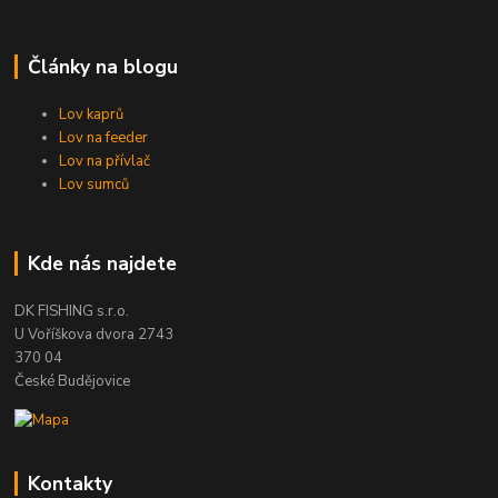
Články na blogu
Lov kaprů
Lov na feeder
Lov na přívlač
Lov sumců
Kde nás najdete
DK FISHING s.r.o.
U Voříškova dvora 2743
370 04
České Budějovice
Kontakty