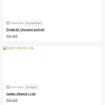
15
.
04
.
2022
Lov na přívlač
Dvakrát chycený pstruh
číst celé
02
.
02
.
2022
Lov kaprů
Jeden víkend v ráji
číst celé