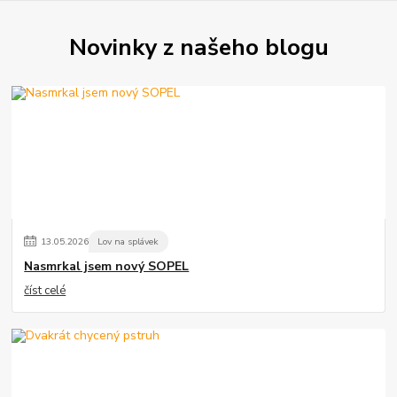
Novinky z našeho blogu
13
.
05
.
2026
Lov na splávek
Nasmrkal jsem nový SOPEL
číst celé