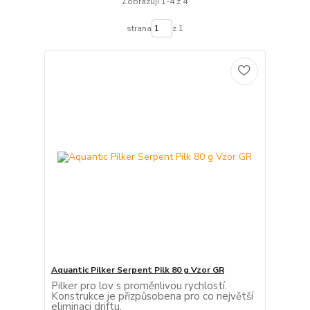
Zobrazuji 1-4 z 4
strana
z 1
Aquantic Pilker Serpent Pilk 80 g Vzor GR
Pilker pro lov s proměnlivou rychlostí.
Konstrukce je přizpůsobena pro co největší
eliminaci driftu.