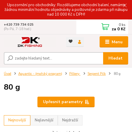
Upozornění pro obchodníky: Rozdělujeme obchodní balení, nemáme
žádnou minimální hodnotu objednávky a poštovné je zdarma při nákupu
nad 10 000 Kč s DPH!
0
ks
+420 739 734 025
za
0 Kč
(Po-Pá, 7-18 hod.)
Menu
Hledat
Úvod
Aquantic - (mořský program)
Pilkery
Serpent Pilk
80 g
80 g
Upřesnit parametry
Nejnovější
Nejlevnější
Nejdražší