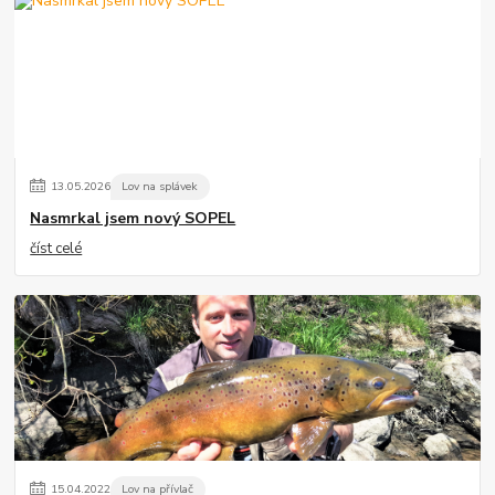
13
.
05
.
2026
Lov na splávek
Nasmrkal jsem nový SOPEL
číst celé
15
.
04
.
2022
Lov na přívlač