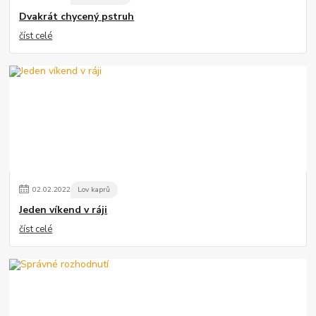
Dvakrát chycený pstruh
číst celé
02
.
02
.
2022
Lov kaprů
Jeden víkend v ráji
číst celé