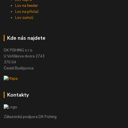
Lov na feeder
Lov na přívlač
Lov sumců
Kde nás najdete
DK FISHING s.r.o.
U Voříškova dvora 2743
370 04
České Budějovice
Kontakty
Zákaznická podpora DK Fishing