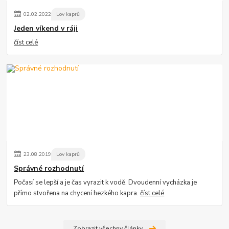
02
.
02
.
2022
Lov kaprů
Jeden víkend v ráji
číst celé
23
.
08
.
2019
Lov kaprů
Správné rozhodnutí
Počasí se lepší a je čas vyrazit k vodě. Dvoudenní vycházka je
přímo stvořena na chycení hezkého kapra.
číst celé
Zobrazit všechny články