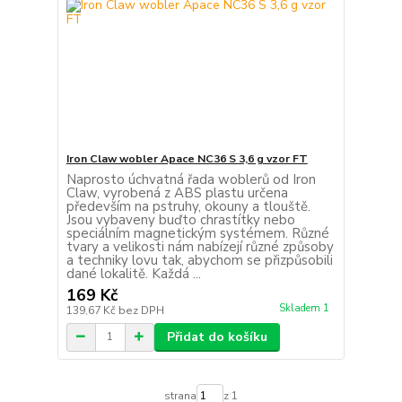
Iron Claw wobler Apace NC36 S 3,6 g vzor FT
Naprosto úchvatná řada woblerů od Iron
Claw, vyrobená z ABS plastu určena
především na pstruhy, okouny a tlouště.
Jsou vybaveny buďto chrastítky nebo
speciálním magnetickým systémem. Různé
tvary a velikosti nám nabízejí různé způsoby
a techniky lovu tak, abychom se přizpůsobili
dané lokalitě. Každá ...
169 Kč
Skladem 1
139,67 Kč
bez DPH
Přidat do košíku
strana
z 1