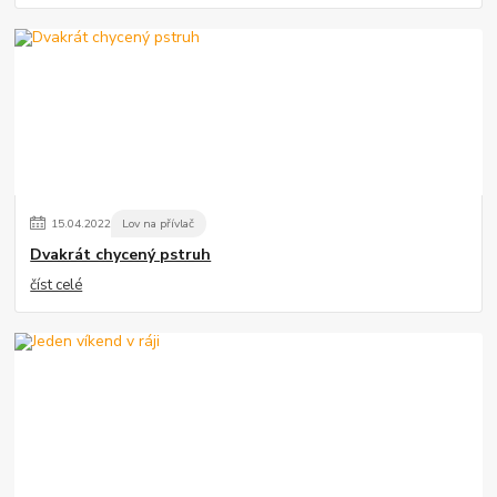
15
.
04
.
2022
Lov na přívlač
Dvakrát chycený pstruh
číst celé