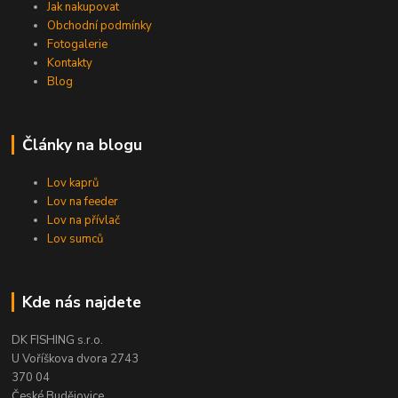
Jak nakupovat
Obchodní podmínky
Fotogalerie
Kontakty
Blog
Články na blogu
Lov kaprů
Lov na feeder
Lov na přívlač
Lov sumců
Kde nás najdete
DK FISHING s.r.o.
U Voříškova dvora 2743
370 04
České Budějovice