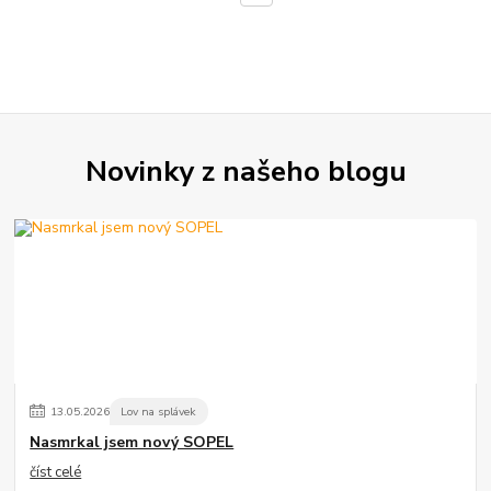
Novinky z našeho blogu
13
.
05
.
2026
Lov na splávek
Nasmrkal jsem nový SOPEL
číst celé