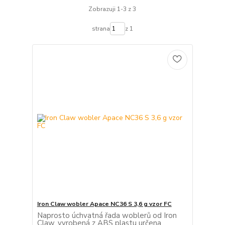
Zobrazuji 1-3 z 3
strana
z 1
Iron Claw wobler Apace NC36 S 3,6 g vzor FC
Naprosto úchvatná řada woblerů od Iron
Claw, vyrobená z ABS plastu určena