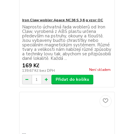
Iron Claw wobler Apace NC36 S 3,6 g vzor OC
Naprosto úchvatná řada woblerů od Iron
Claw, vyrobená z ABS plastu určena
především na pstruhy, okouny a tlouště.
Jsou vybaveny buďto chrastítky nebo
speciálním magnetickým systémem. Různé
tvary a velikosti nám nabízejí různé způsoby
a techniky lovu tak, abychom se přizpůsobili
dané lokalitě. Každá ...
169 Kč
Není skladem
139,67 Kč
bez DPH
Přidat do košíku