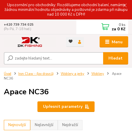
Upozornění pro obchodníky: Rozdělujeme obchodní balení, nemáme
žádnou minimální hodnotu objednávky a poštovné je zdarma při nákupu
nad 10 000 Kč s DPH!
0
ks
+420 739 734 025
za
0 Kč
(Po-Pá, 7-18 hod.)
Menu
Hledat
Úvod
Iron Claw - (lov dravců)
Woblery a jerky
Woblery
Apace
NC36
Apace NC36
Upřesnit parametry
Nejnovější
Nejlevnější
Nejdražší