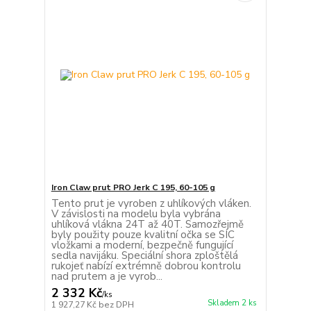
Iron Claw prut PRO Jerk C 195, 60-105 g
Tento prut je vyroben z uhlíkových vláken.
V závislosti na modelu byla vybrána
uhlíková vlákna 24T až 40T. Samozřejmě
byly použity pouze kvalitní očka se SIC
vložkami a moderní, bezpečně fungující
sedla navijáku. Speciální shora zploštělá
rukojeť nabízí extrémně dobrou kontrolu
nad prutem a je vyrob...
2 332 Kč
/
ks
Skladem 2 ks
1 927,27 Kč
bez DPH