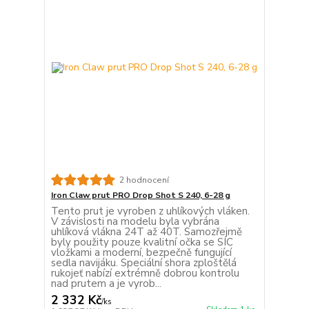
2 hodnocení
Iron Claw prut PRO Drop Shot S 240, 6-28 g
Tento prut je vyroben z uhlíkových vláken.
V závislosti na modelu byla vybrána
uhlíková vlákna 24T až 40T. Samozřejmě
byly použity pouze kvalitní očka se SIC
vložkami a moderní, bezpečně fungující
sedla navijáku. Speciální shora zploštělá
rukojeť nabízí extrémně dobrou kontrolu
nad prutem a je vyrob...
2 332 Kč
/
ks