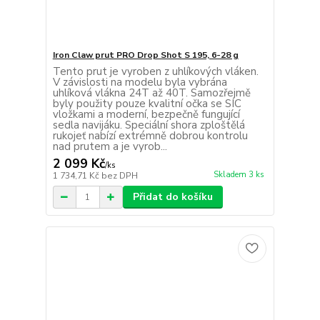
Iron Claw prut PRO Drop Shot S 195, 6-28 g
Tento prut je vyroben z uhlíkových vláken.
V závislosti na modelu byla vybrána
uhlíková vlákna 24T až 40T. Samozřejmě
byly použity pouze kvalitní očka se SIC
vložkami a moderní, bezpečně fungující
sedla navijáku. Speciální shora zploštělá
rukojeť nabízí extrémně dobrou kontrolu
nad prutem a je vyrob...
2 099 Kč
/
ks
Skladem 3 ks
1 734,71 Kč
bez DPH
Přidat do košíku