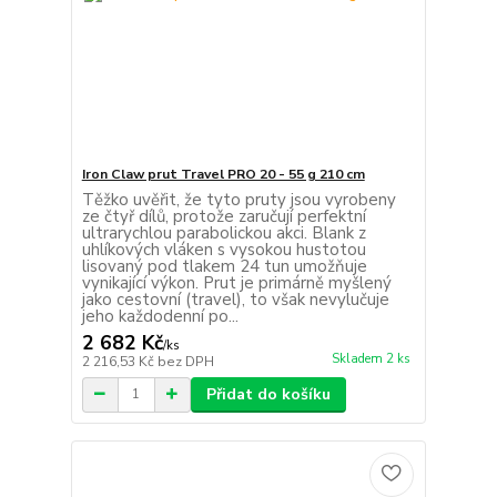
Iron Claw prut Travel PRO 20 - 55 g 210 cm
Těžko uvěřit, že tyto pruty jsou vyrobeny
ze čtyř dílů, protože zaručují perfektní
ultrarychlou parabolickou akci. Blank z
uhlíkových vláken s vysokou hustotou
lisovaný pod tlakem 24 tun umožňuje
vynikající výkon. Prut je primárně myšlený
jako cestovní (travel), to však nevylučuje
jeho každodenní po...
2 682 Kč
/
ks
Skladem 2 ks
2 216,53 Kč
bez DPH
Přidat do košíku