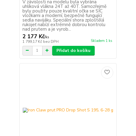
V závislosti na modelu byla vybrána
uhlíková vlákna 24T až 40T. Samozřejmě
byly použity pouze kvalitní očka se SIC
vložkami a moderní, bezpečně fungující
sedla navijáku. Speciální shora zploštělá
rukojeť nabízí extrémně dobrou kontrolu
nad prutem a je vyrob...
2 177 Kč
/
ks
Skladem 1 ks
1 799,17 Kč
bez DPH
Přidat do košíku