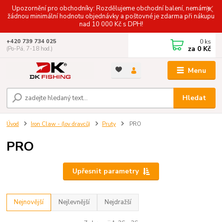
Upozornění pro obchodníky: Rozdělujeme obchodní balení, nemáme
žádnou minimální hodnotu objednávky a poštovné je zdarma při nákupu
nad 10 000 Kč s DPH!
0
ks
+420 739 734 025
za
0 Kč
(Po-Pá, 7-18 hod.)
Menu
Hledat
Úvod
Iron Claw - (lov dravců)
Pruty
PRO
PRO
Upřesnit parametry
Nejnovější
Nejlevnější
Nejdražší