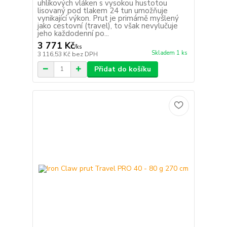
uhlíkových vláken s vysokou hustotou
lisovaný pod tlakem 24 tun umožňuje
vynikající výkon. Prut je primárně myšlený
jako cestovní (travel), to však nevylučuje
jeho každodenní po...
3 771 Kč
/
ks
Skladem 1 ks
3 116,53 Kč
bez DPH
Přidat do košíku