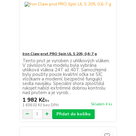
Iron Claw prut PRO Spin UL S 205, 0,6-7 g
Tento prut je vyroben z uhlíkových vláken.
V závislosti na modelu byla vybrána
uhlíková vlákna 24T až 40T. Samozřejmě
byly použity pouze kvalitní očka se SIC
vložkami a moderní, bezpečně fungující
sedla navijáku. Speciální shora zploštělá
rukojeť nabízí extrémně dobrou kontrolu
nad prutem a je vyrob...
1 982 Kč
/
ks
Skladem 4 ks
1 638,02 Kč
bez DPH
Přidat do košíku