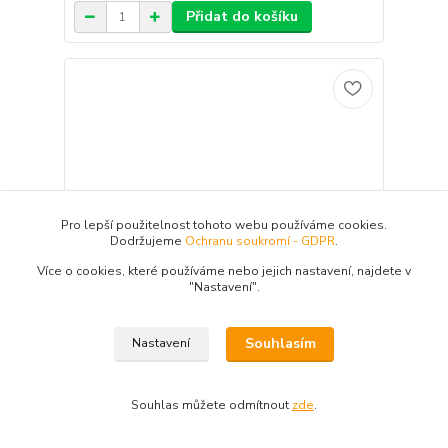
Přidat do košíku
Pro lepší použitelnost tohoto webu používáme cookies.
Dodržujeme
Ochranu soukromí - GDPR
.
Více o cookies, které používáme nebo jejich nastavení, najdete v
"N
astavení"
.
Souhlasím
Nastavení
Iron Claw prut Drop Stick PRO 3 - 22 g 198 cm
Přívlačový prut Drop Stick PRO je zajímavý
Souhlas můžete odmítnout
zde
.
především svým vzhledem, kvalitou
použitého materiálu a perfektním
zpracováním. Prut je vyrobený z kvalitního