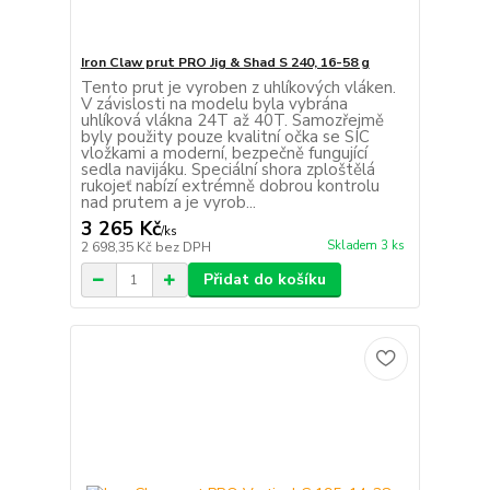
Iron Claw prut PRO Jig & Shad S 240, 16-58 g
Tento prut je vyroben z uhlíkových vláken.
V závislosti na modelu byla vybrána
uhlíková vlákna 24T až 40T. Samozřejmě
byly použity pouze kvalitní očka se SIC
vložkami a moderní, bezpečně fungující
sedla navijáku. Speciální shora zploštělá
rukojeť nabízí extrémně dobrou kontrolu
nad prutem a je vyrob...
3 265 Kč
/
ks
Skladem 3 ks
2 698,35 Kč
bez DPH
Přidat do košíku