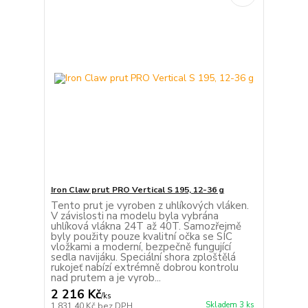
Iron Claw prut PRO Vertical S 195, 12-36 g
Tento prut je vyroben z uhlíkových vláken.
V závislosti na modelu byla vybrána
uhlíková vlákna 24T až 40T. Samozřejmě
byly použity pouze kvalitní očka se SIC
vložkami a moderní, bezpečně fungující
sedla navijáku. Speciální shora zploštělá
rukojeť nabízí extrémně dobrou kontrolu
nad prutem a je vyrob...
2 216 Kč
/
ks
Skladem 3 ks
1 831,40 Kč
bez DPH