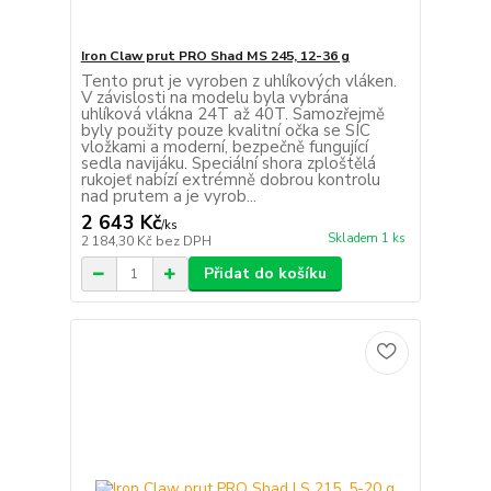
Iron Claw prut PRO Shad MS 245, 12-36 g
Tento prut je vyroben z uhlíkových vláken.
V závislosti na modelu byla vybrána
uhlíková vlákna 24T až 40T. Samozřejmě
byly použity pouze kvalitní očka se SIC
vložkami a moderní, bezpečně fungující
sedla navijáku. Speciální shora zploštělá
rukojeť nabízí extrémně dobrou kontrolu
nad prutem a je vyrob...
2 643 Kč
/
ks
Skladem 1 ks
2 184,30 Kč
bez DPH
Přidat do košíku