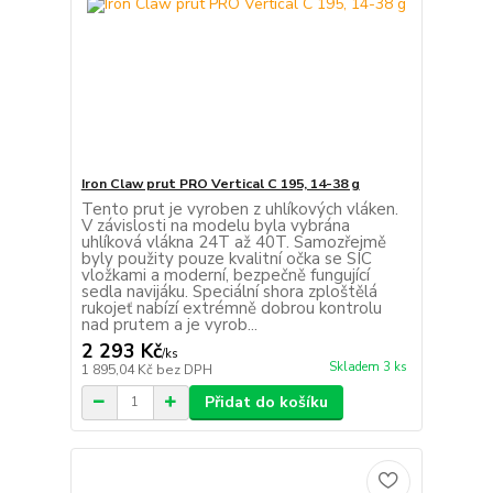
Iron Claw prut PRO Vertical C 195, 14-38 g
Tento prut je vyroben z uhlíkových vláken.
V závislosti na modelu byla vybrána
uhlíková vlákna 24T až 40T. Samozřejmě
byly použity pouze kvalitní očka se SIC
vložkami a moderní, bezpečně fungující
sedla navijáku. Speciální shora zploštělá
rukojeť nabízí extrémně dobrou kontrolu
nad prutem a je vyrob...
2 293 Kč
/
ks
Skladem 3 ks
1 895,04 Kč
bez DPH
Přidat do košíku