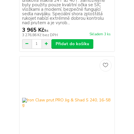
uhlíková vlákna 24T až 40T. Samozřejmě
byly použity pouze kvalitní očka se SIC
vložkami a moderní, bezpečně fungující
sedla navijáku. Speciální shora zploštělá
rukojeť nabízí extrémně dobrou kontrolu
nad prutem a je vyrob...
3 965 Kč
/
ks
Skladem 3 ks
3 276,86 Kč
bez DPH
Přidat do košíku