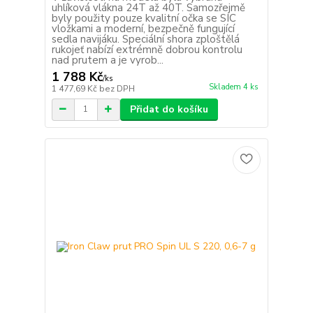
uhlíková vlákna 24T až 40T. Samozřejmě
byly použity pouze kvalitní očka se SIC
vložkami a moderní, bezpečně fungující
sedla navijáku. Speciální shora zploštělá
rukojeť nabízí extrémně dobrou kontrolu
nad prutem a je vyrob...
1 788 Kč
/
ks
Skladem 4 ks
1 477,69 Kč
bez DPH
Přidat do košíku