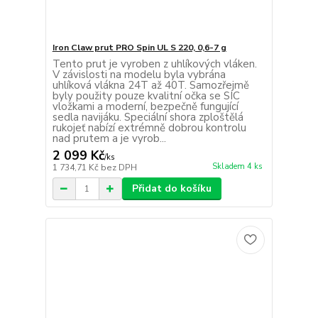
Iron Claw prut PRO Spin UL S 220, 0,6-7 g
Tento prut je vyroben z uhlíkových vláken.
V závislosti na modelu byla vybrána
uhlíková vlákna 24T až 40T. Samozřejmě
byly použity pouze kvalitní očka se SIC
vložkami a moderní, bezpečně fungující
sedla navijáku. Speciální shora zploštělá
rukojeť nabízí extrémně dobrou kontrolu
nad prutem a je vyrob...
2 099 Kč
/
ks
Skladem 4 ks
1 734,71 Kč
bez DPH
Přidat do košíku