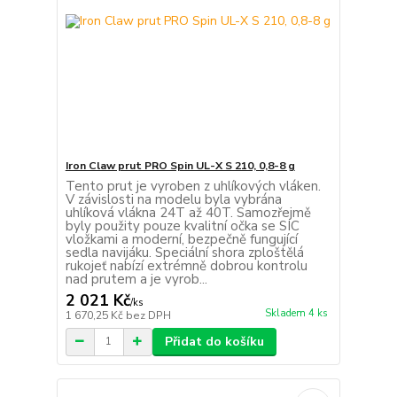
Iron Claw prut PRO Spin UL-X S 210, 0,8-8 g
Tento prut je vyroben z uhlíkových vláken.
V závislosti na modelu byla vybrána
uhlíková vlákna 24T až 40T. Samozřejmě
byly použity pouze kvalitní očka se SIC
vložkami a moderní, bezpečně fungující
sedla navijáku. Speciální shora zploštělá
rukojeť nabízí extrémně dobrou kontrolu
nad prutem a je vyrob...
2 021 Kč
/
ks
Skladem 4 ks
1 670,25 Kč
bez DPH
Přidat do košíku