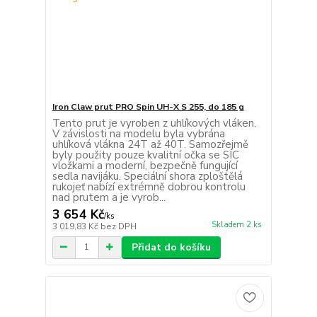
Iron Claw prut PRO Spin UH-X S 255, do 185 g
Tento prut je vyroben z uhlíkových vláken.
V závislosti na modelu byla vybrána
uhlíková vlákna 24T až 40T. Samozřejmě
byly použity pouze kvalitní očka se SIC
vložkami a moderní, bezpečně fungující
sedla navijáku. Speciální shora zploštělá
rukojeť nabízí extrémně dobrou kontrolu
nad prutem a je vyrob...
3 654 Kč
/
ks
Skladem 2 ks
3 019,83 Kč
bez DPH
Přidat do košíku