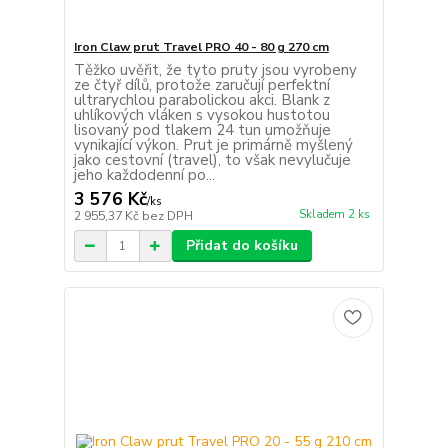
Iron Claw prut Travel PRO 40 - 80 g 270 cm
Těžko uvěřit, že tyto pruty jsou vyrobeny
ze čtyř dílů, protože zaručují perfektní
ultrarychlou parabolickou akci. Blank z
uhlíkových vláken s vysokou hustotou
lisovaný pod tlakem 24 tun umožňuje
vynikající výkon. Prut je primárně myšlený
jako cestovní (travel), to však nevylučuje
jeho každodenní po...
3 576 Kč
/
ks
Skladem 2 ks
2 955,37 Kč
bez DPH
Přidat do košíku