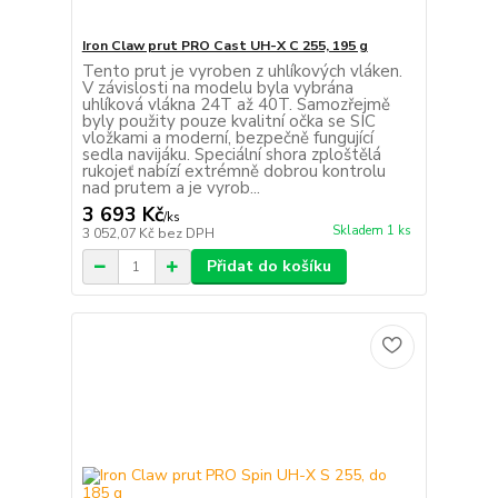
Iron Claw prut PRO Cast UH-X C 255, 195 g
Tento prut je vyroben z uhlíkových vláken.
V závislosti na modelu byla vybrána
uhlíková vlákna 24T až 40T. Samozřejmě
byly použity pouze kvalitní očka se SIC
vložkami a moderní, bezpečně fungující
sedla navijáku. Speciální shora zploštělá
rukojeť nabízí extrémně dobrou kontrolu
nad prutem a je vyrob...
3 693 Kč
/
ks
Skladem 1 ks
3 052,07 Kč
bez DPH
Přidat do košíku