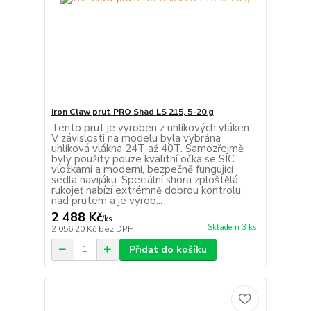
Iron Claw prut PRO Shad LS 215, 5-20 g
Tento prut je vyroben z uhlíkových vláken.
V závislosti na modelu byla vybrána
uhlíková vlákna 24T až 40T. Samozřejmě
byly použity pouze kvalitní očka se SIC
vložkami a moderní, bezpečně fungující
sedla navijáku. Speciální shora zploštělá
rukojeť nabízí extrémně dobrou kontrolu
nad prutem a je vyrob...
2 488 Kč
/
ks
Skladem 3 ks
2 056,20 Kč
bez DPH
Přidat do košíku