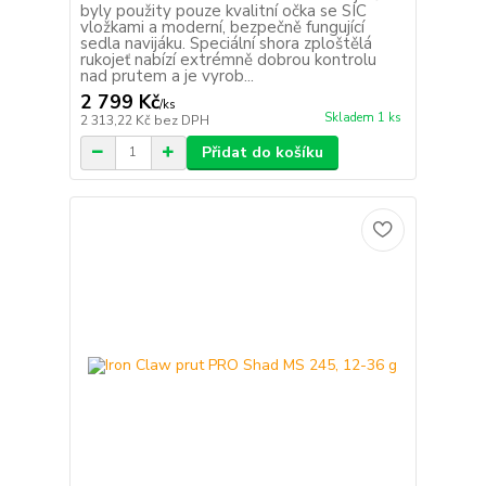
byly použity pouze kvalitní očka se SIC
vložkami a moderní, bezpečně fungující
sedla navijáku. Speciální shora zploštělá
rukojeť nabízí extrémně dobrou kontrolu
nad prutem a je vyrob...
2 799 Kč
/
ks
Skladem 1 ks
2 313,22 Kč
bez DPH
Přidat do košíku