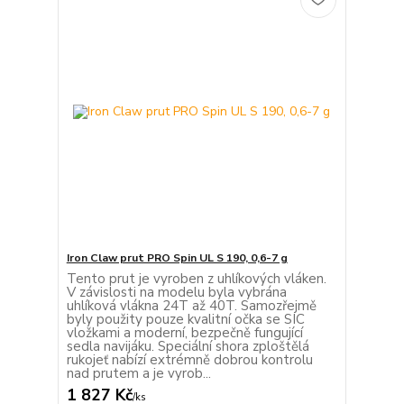
Iron Claw prut PRO Spin UL S 190, 0,6-7 g
Tento prut je vyroben z uhlíkových vláken.
V závislosti na modelu byla vybrána
uhlíková vlákna 24T až 40T. Samozřejmě
byly použity pouze kvalitní očka se SIC
vložkami a moderní, bezpečně fungující
sedla navijáku. Speciální shora zploštělá
rukojeť nabízí extrémně dobrou kontrolu
nad prutem a je vyrob...
1 827 Kč
/
ks