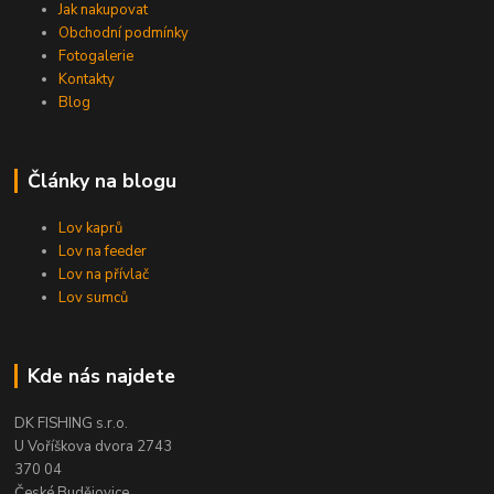
Jak nakupovat
Obchodní podmínky
Fotogalerie
Kontakty
Blog
Články na blogu
Lov kaprů
Lov na feeder
Lov na přívlač
Lov sumců
Kde nás najdete
DK FISHING s.r.o.
U Voříškova dvora 2743
370 04
České Budějovice