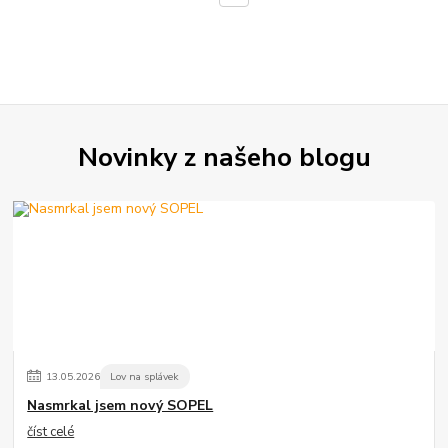
Novinky z našeho blogu
13
.
05
.
2026
Lov na splávek
Nasmrkal jsem nový SOPEL
číst celé