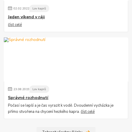
02
.
02
.
2022
Lov kaprů
Jeden víkend v ráji
číst celé
23
.
08
.
2019
Lov kaprů
Správné rozhodnutí
Počasí se lepší a je čas vyrazit k vodě. Dvoudenní vycházka je
přímo stvořena na chycení hezkého kapra.
číst celé