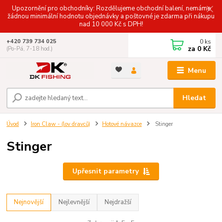
Upozornění pro obchodníky: Rozdělujeme obchodní balení, nemáme
žádnou minimální hodnotu objednávky a poštovné je zdarma při nákupu
nad 10 000 Kč s DPH!
0
ks
+420 739 734 025
za
0 Kč
(Po-Pá, 7-18 hod.)
Menu
Hledat
Úvod
Iron Claw - (lov dravců)
Hotové návazce
Stinger
Stinger
Upřesnit parametry
Nejnovější
Nejlevnější
Nejdražší