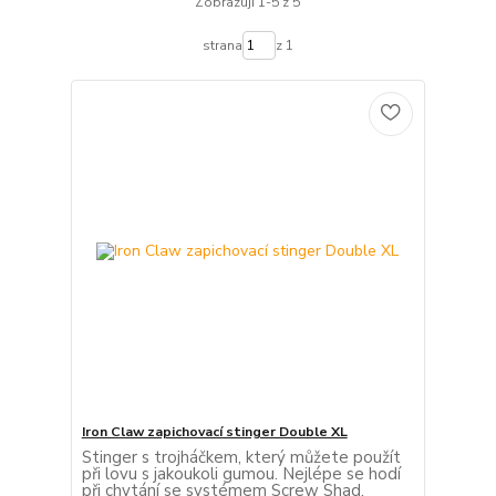
Zobrazuji 1-5 z 5
strana
z 1
Iron Claw zapichovací stinger Double XL
Stinger s trojháčkem, který můžete použít
při lovu s jakoukoli gumou. Nejlépe se hodí
při chytání se systémem Screw Shad.