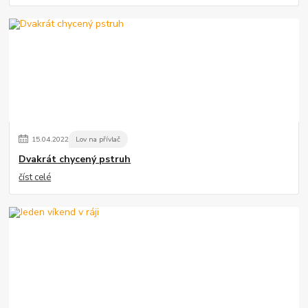
15
.
04
.
2022
Lov na přívlač
Dvakrát chycený pstruh
číst celé