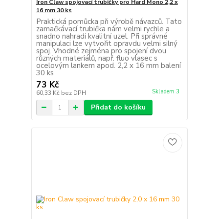
Iron Claw spojovací trubičky pro Hard Mono 2,2 x
16 mm 30 ks
Praktická pomůcka při výrobě návazců. Tato
zamačkávací trubička nám velmi rychle a
snadno nahradí kvalitní uzel. Při správné
manipulaci lze vytvořit opravdu velmi silný
spoj. Vhodné zejména pro spojení dvou
různých materiálů, např. fluo vlasec s
ocelovým lankem apod. 2,2 x 16 mm balení
30 ks
73 Kč
Skladem 3
60,33 Kč
bez DPH
Přidat do košíku