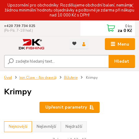
Upozornění pro obchodníky: Rozdělujeme obchodní balení, nemáme
žádnou minimální hodnotu objednávky a poštovné je zdarma při nákupu
nad 10 000 Kč s DPH!
0
ks
+420 739 734 025
za
0 Kč
(Po-Pá, 7-18 hod.)
Menu
Hledat
Úvod
Iron Claw - (lov dravců)
Bižuterie
Krimpy
Krimpy
Upřesnit parametry
Nejnovější
Nejlevnější
Nejdražší