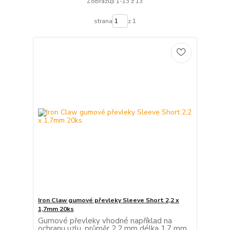
Zobrazuji 1-13 z 13
strana
z 1
Iron Claw gumové převleky Sleeve Short 2,2 x
1,7mm 20ks
Gumové převleky vhodné například na
ochranu uzlu. průměr 2,2 mm délka 1,7 mm