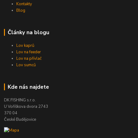
Kontakty
Blog
Články na blogu
Lov kaprů
Lov na feeder
Lov na přívlač
Lov sumců
Kde nás najdete
DK FISHING s.r.o.
U Voříškova dvora 2743
370 04
České Budějovice