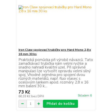
Iron Claw spojovací trubičky pro Hard Mono 2,8 x
16 mm 30 ks
Praktická pomůcka při výrobě návazců. Tato
zamačkávací trubička nám velmi rychle a
snadno nahradí kvalitní uzel. Při správné
manipulaci lze vytvořit opravdu velmi silný
spoj. Vhodné zejména pro spojení dvou
různých materiálů, např. fluo vlasec s
ocelovým lankem apod. rozměry 2,8 x 16
mm balení 30 k...
73 Kč
Skladem 6
60,33 Kč
bez DPH
Přidat do košíku