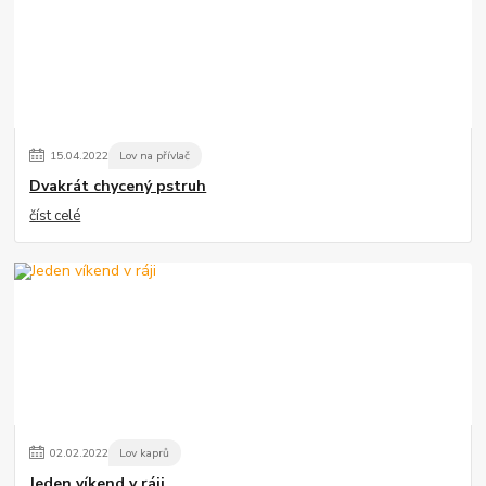
15
.
04
.
2022
Lov na přívlač
Dvakrát chycený pstruh
číst celé
02
.
02
.
2022
Lov kaprů
Jeden víkend v ráji