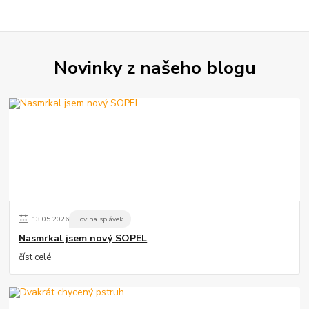
Novinky z našeho blogu
13
.
05
.
2026
Lov na splávek
Nasmrkal jsem nový SOPEL
číst celé