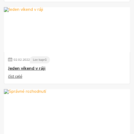
02
.
02
.
2022
Lov kaprů
Jeden víkend v ráji
číst celé