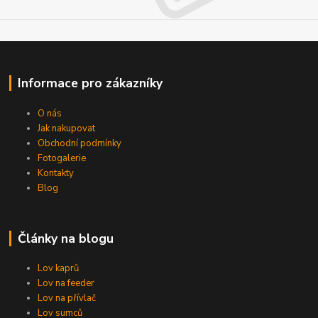
Informace pro zákazníky
O nás
Jak nakupovat
Obchodní podmínky
Fotogalerie
Kontakty
Blog
Články na blogu
Lov kaprů
Lov na feeder
Lov na přívlač
Lov sumců