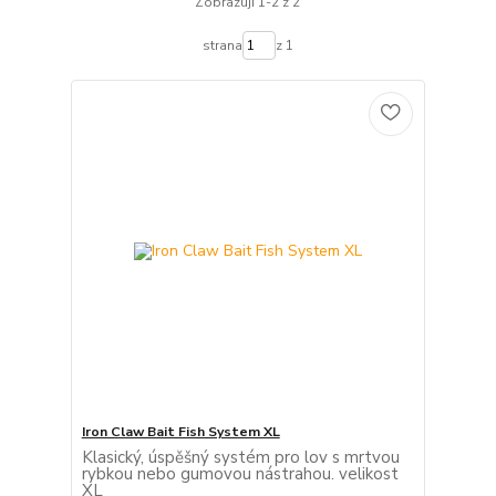
Zobrazuji 1-2 z 2
strana
z 1
Iron Claw Bait Fish System XL
Klasický, úspěšný systém pro lov s mrtvou
rybkou nebo gumovou nástrahou. velikost
XL