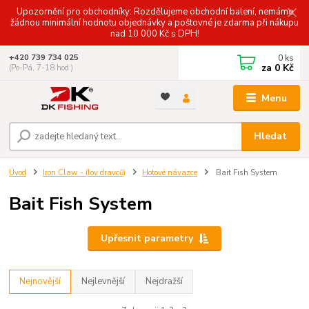
Upozornění pro obchodníky: Rozdělujeme obchodní balení, nemáme
žádnou minimální hodnotu objednávky a poštovné je zdarma při nákupu
nad 10 000 Kč s DPH!
0
ks
+420 739 734 025
za
0 Kč
(Po-Pá, 7-18 hod.)
Menu
Hledat
Úvod
Iron Claw - (lov dravců)
Hotové návazce
Bait Fish System
Bait Fish System
Upřesnit parametry
Nejnovější
Nejlevnější
Nejdražší