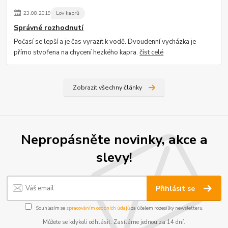
23
.
08
.
2019
Lov kaprů
Správné rozhodnutí
Počasí se lepší a je čas vyrazit k vodě. Dvoudenní vycházka je
přímo stvořena na chycení hezkého kapra.
číst celé
Zobrazit všechny články
Nepropásněte novinky, akce a
slevy!
Přihlásit se
Souhlasím se
zpracováním osobních údajů
za účelem rozesílky newsletteru.
Můžete se kdykoli odhlásit. Zasíláme jednou za 14 dní.