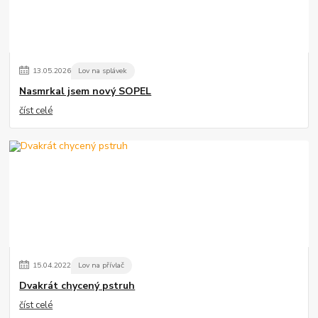
13
.
05
.
2026
Lov na splávek
Nasmrkal jsem nový SOPEL
číst celé
15
.
04
.
2022
Lov na přívlač
Dvakrát chycený pstruh
číst celé