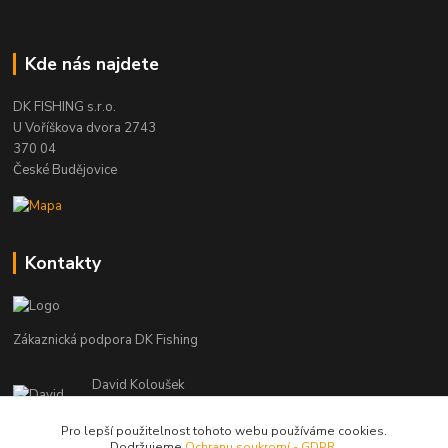
Kde nás najdete
DK FISHING s.r.o.
U Voříškova dvora 2743
370 04
České Budějovice
Kontakty
Zákaznická podpora DK Fishing
David Koloušek
+420 739 734 025
(Po-Pá, 7-18 hod.)
Pro lepší použitelnost tohoto webu používáme cookies.
Dodržujeme
Ochranu soukromí - GDPR
.