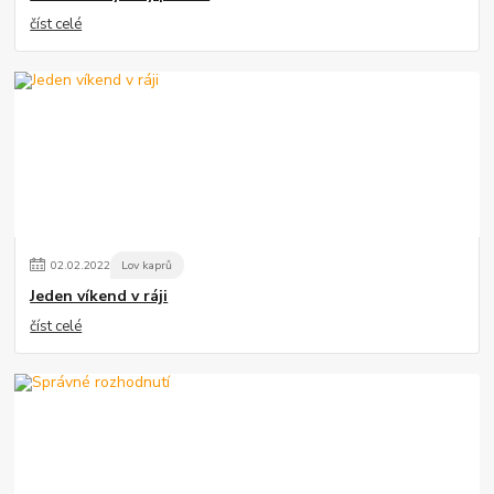
číst celé
02
.
02
.
2022
Lov kaprů
Jeden víkend v ráji
číst celé