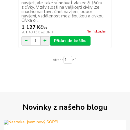
navíjet, ale také sundávat vlasec či šňůru
z cívky. V závislosti na velikosti cívky lze
snadno nastavit úhel navíjení, odpor
navíjení, vzdálenost mezi špulkou a cívkou.
Cívka o ...
1 127 Kč
/
ks
Není skladem
931,40 Kč
bez DPH
Přidat do košíku
strana
z 1
Novinky z našeho blogu