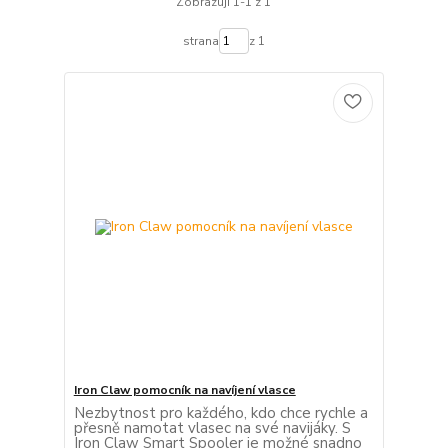
Zobrazuji 1-1 z 1
strana
z 1
Iron Claw pomocník na navíjení vlasce
Nezbytnost pro každého, kdo chce rychle a
přesně namotat vlasec na své navijáky. S
Iron Claw Smart Spooler je možné snadno