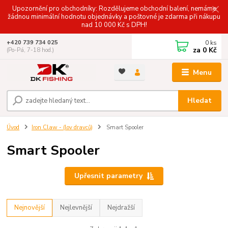
Upozornění pro obchodníky: Rozdělujeme obchodní balení, nemáme
žádnou minimální hodnotu objednávky a poštovné je zdarma při nákupu
nad 10 000 Kč s DPH!
0
ks
+420 739 734 025
za
0 Kč
(Po-Pá, 7-18 hod.)
Menu
Hledat
Úvod
Iron Claw - (lov dravců)
Smart Spooler
Smart Spooler
Upřesnit parametry
Nejnovější
Nejlevnější
Nejdražší