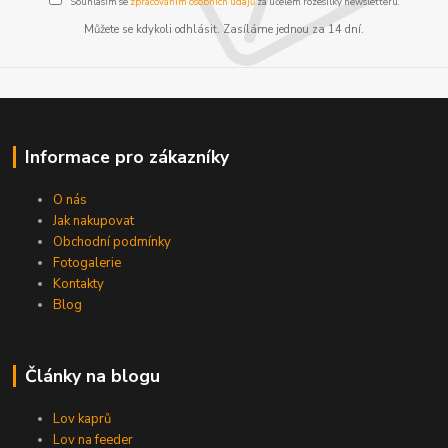
Souhlasím se
zpracováním osobních údajů
za účelem rozesílky newsletteru.
Můžete se kdykoli odhlásit. Zasíláme jednou za 14 dní.
Informace pro zákazníky
O nás
Jak nakupovat
Obchodní podmínky
Fotogalerie
Kontakty
Blog
Články na blogu
Lov kaprů
Lov na feeder