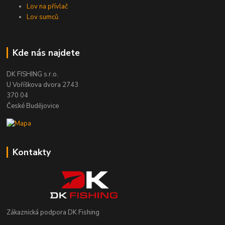
Lov na přívlač
Lov sumců
Kde nás najdete
DK FISHING s.r.o.
U Voříškova dvora 2743
370 04
České Budějovice
Kontakty
Zákaznická podpora DK Fishing