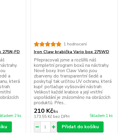
1 hodnocení
ox 275N-FD
Iron Claw krabička Vario box 275WD
náš
Přepracovali jsme a rozšířili náš
nástrahy.
kompletní program boxů na nástrahy.
sou
Nové boxy Iron Claw Vario jsou
edé a
zbarveny do transparentní šedé a
ranu, která
poskytují tak určitou UV ochranu, která
strah.
kupř. potlačuje vyšisování nástrah.
nitřní
Velikost každé krabice a její vnitřní
 obrázcích
uspořádání je znázorněno na obrázcích
produktů. Přes...
210 Kč
/
ks
Skladem 2 ks
Skladem 1 ks
173,55 Kč
bez DPH
šíku
Přidat do košíku