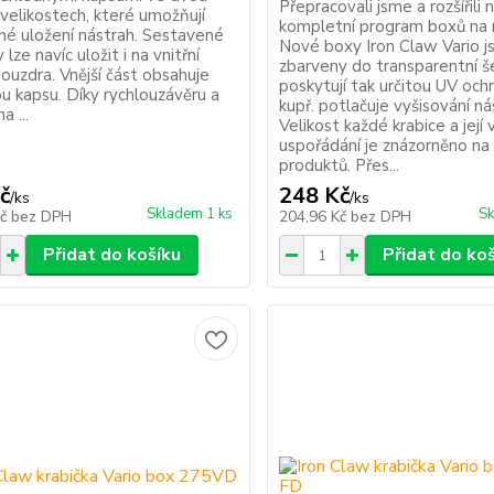
Přepracovali jsme a rozšířili 
 velikostech, které umožňují
kompletní program boxů na 
né uložení nástrah. Sestavené
Nové boxy Iron Claw Vario j
 lze navíc uložit i na vnitřní
zbarveny do transparentní š
ouzdra. Vnější část obsahuje
poskytují tak určitou UV och
u kapsu. Díky rychlouzávěru a
kupř. potlačuje vyšisování ná
a ...
Velikost každé krabice a její v
uspořádání je znázorněno na
produktů. Přes...
č
248 Kč
/
ks
/
ks
Skladem 1 ks
Sk
Kč
bez DPH
204,96 Kč
bez DPH
Přidat do košíku
Přidat do ko