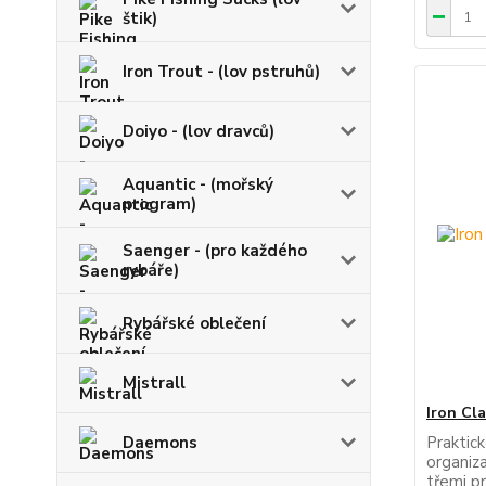
štik)
Iron Trout - (lov pstruhů)
Doiyo - (lov dravců)
Aquantic - (mořský
program)
Saenger - (pro každého
rybáře)
Rybářské oblečení
Mistrall
Iron Cl
Daemons
Praktick
organiz
třemi p