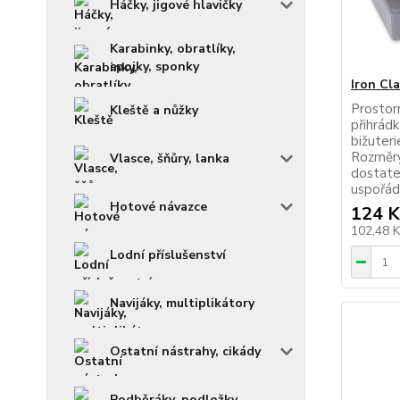
Háčky, jigové hlavičky
Karabinky, obratlíky,
spojky, sponky
Iron Cl
Prostor
Kleště a nůžky
přihrád
bižuter
Rozměry
Vlasce, šňůry, lanka
dostate
uspořád
Hotové návazce
124 K
102,48 
Lodní příslušenství
Navijáky, multiplikátory
Ostatní nástrahy, cikády
Podběráky, podložky