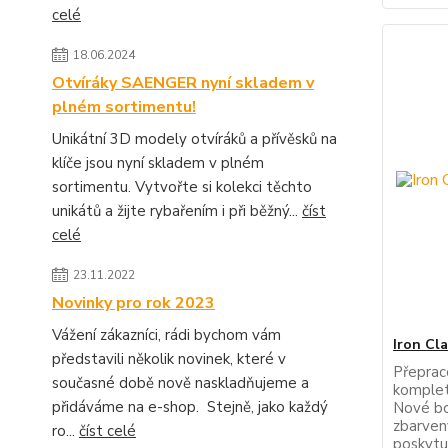
celé
18.06.2024
Otvíráky SAENGER nyní skladem v
plném sortimentu!
Unikátní 3D modely otvíráků a přívěsků na
klíče jsou nyní skladem v plném
sortimentu. Vytvořte si kolekci těchto
unikátů a žijte rybařením i při běžný...
číst
celé
23.11.2022
Novinky pro rok 2023
Vážení zákazníci, rádi bychom vám
Iron Cl
představili několik novinek, které v
Přepraco
současné době nově naskladňujeme a
komplet
přidáváme na e-shop. Stejně, jako každý
Nové bo
zbarven
ro...
číst celé
poskytuj