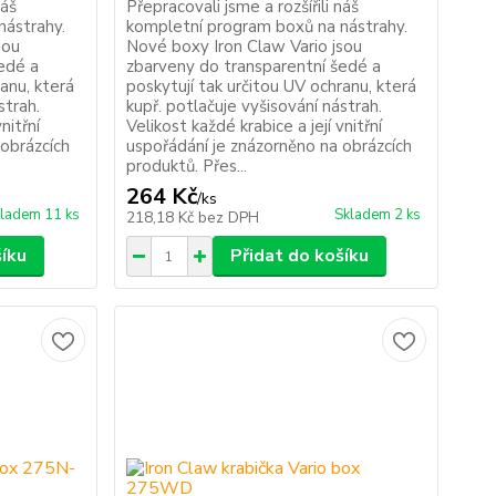
náš
Přepracovali jsme a rozšířili náš
nástrahy.
kompletní program boxů na nástrahy.
sou
Nové boxy Iron Claw Vario jsou
edé a
zbarveny do transparentní šedé a
ranu, která
poskytují tak určitou UV ochranu, která
strah.
kupř. potlačuje vyšisování nástrah.
nitřní
Velikost každé krabice a její vnitřní
 obrázcích
uspořádání je znázorněno na obrázcích
produktů. Přes...
264 Kč
/
ks
ladem 11 ks
Skladem 2 ks
218,18 Kč
bez DPH
šíku
Přidat do košíku