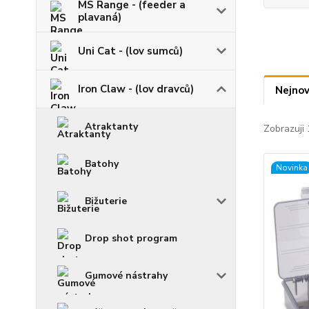
MS Range - (feeder a
plavaná)
Uni Cat - (lov sumců)
Iron Claw - (lov dravců)
Nejnov
Atraktanty
Zobrazuji 
Batohy
Novinka
Bižuterie
Drop shot program
Gumové nástrahy