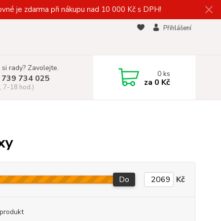
vné je zdarma při nákupu nad 10 000 Kč s DPH!
Přihlášení
 si rady? Zavolejte.
0
ks
 739 734 025
za
0 Kč
, 7-18 hod.)
xy
Do
Kč
produkt