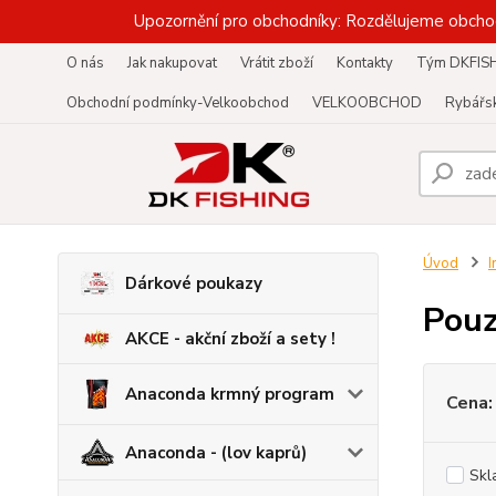
Upozornění pro obchodníky: Rozdělujeme obcho
O nás
Jak nakupovat
Vrátit zboží
Kontakty
Tým DKFIS
Obchodní podmínky-Velkoobchod
VELKOOBCHOD
Rybářsk
Úvod
I
Dárkové poukazy
Pouz
AKCE - akční zboží a sety !
Anaconda krmný program
Cena:
Anaconda - (lov kaprů)
Skl