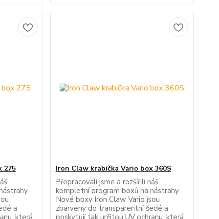
x 275
Iron Claw krabička Vario box 360S
náš
Přepracovali jsme a rozšířili náš
nástrahy.
kompletní program boxů na nástrahy.
sou
Nové boxy Iron Claw Vario jsou
edé a
zbarveny do transparentní šedé a
ranu, která
poskytují tak určitou UV ochranu, která