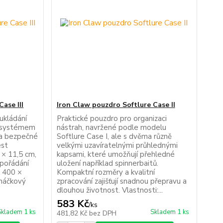
ase III
Iron Claw pouzdro Softlure Case II
ukládání
Praktické pouzdro pro organizaci
o systémem
nástrah, navržené podle modelu
 a bezpečné
Softlure Case I, ale s dvěma různě
est
velkými uzavíratelnými průhlednými
 × 11,5 cm,
kapsami, které umožňují přehledné
spořádání
uložení například spinnerbaitů.
: 400 ×
Kompaktní rozměry a kvalitní
háčkový
zpracování zajišťují snadnou přepravu a
dlouhou životnost. Vlastnosti:...
583 Kč
/
ks
Skladem 1 ks
Skladem 1 ks
481,82 Kč
bez DPH