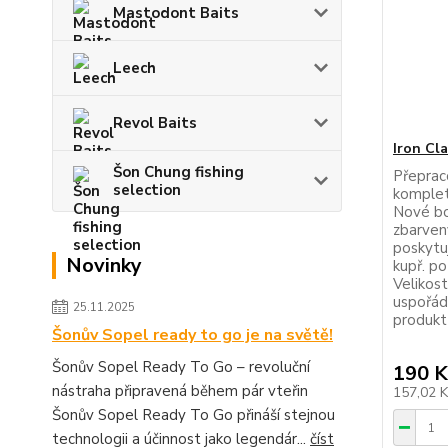
Mastodont Baits
Leech
Revol Baits
Iron Cl
Šon Chung fishing
Přepraco
selection
komplet
Nové bo
zbarven
poskytuj
Novinky
kupř. po
Velikost
uspořád
25.11.2025
produktů
Šonův Sopel ready to go je na světě!
Šonův Sopel Ready To Go – revoluční
190 K
nástraha připravená během pár vteřin
157,02 
Šonův Sopel Ready To Go přináší stejnou
technologii a účinnost jako legendár...
číst