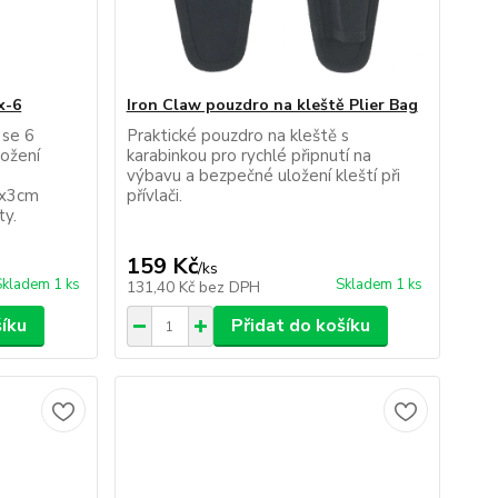
x-6
Iron Claw pouzdro na kleště Plier Bag
 se 6
Praktické pouzdro na kleště s
ložení
karabinkou pro rychlé připnutí na
výbavu a bezpečné uložení kleští při
8x3cm
přívlači.
ty.
159 Kč
/
ks
Skladem 1 ks
Skladem 1 ks
131,40 Kč
bez DPH
šíku
Přidat do košíku