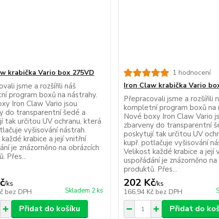
aw krabička Vario box 275VD
1 hodnocení
Iron Claw krabička Vario b
vali jsme a rozšířili náš
ní program boxů na nástrahy.
Přepracovali jsme a rozšířili 
xy Iron Claw Vario jsou
kompletní program boxů na 
y do transparentní šedé a
Nové boxy Iron Claw Vario j
í tak určitou UV ochranu, která
zbarveny do transparentní š
tlačuje vyšisování nástrah.
poskytují tak určitou UV och
 každé krabice a její vnitřní
kupř. potlačuje vyšisování ná
ání je znázorněno na obrázcích
Velikost každé krabice a její v
. Přes...
uspořádání je znázorněno na
produktů. Přes...
č
202 Kč
/
ks
/
ks
Skladem 2 ks
Kč
bez DPH
166,94 Kč
bez DPH
Přidat do košíku
Přidat do ko