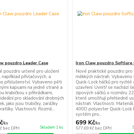
aw pouzdro Leader Case
Iron Claw pouzdro Softlure C
ké pouzdro určené pro uložení
Nové praktické pouzdro pro 
 například přívlačových, a
měkkých nástrah. Vybaven
o příslušenství. Vybaveno pěti
Quick-Lock háčků pro rychlé
nými kapsami na jedné straně a
uzavření. Uvnitř se nachází š
u krabičkou s přihrádkami,
zipových sáčků o rozměru 22
 ideální pro skladování drobných
které umožňují přehledné u
k, jako jsou trubičky, zarážky
nástrah. Vlastnosti: Materiál
atlíky. Vlastnosti: Rozmě...
400D polyester Quick-Lock 
systém pro...
č
699 Kč
/
ks
/
ks
Skladem 1 ks
Kč
bez DPH
577,69 Kč
bez DPH