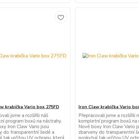
aw krabička Vario box 275FD
Iron Claw krabička Vario bo
vali jsme a rozšířili náš
Přepracovali jsme a rozšířili 
ní program boxů na nástrahy.
kompletní program boxů na 
xy Iron Claw Vario jsou
Nové boxy Iron Claw Vario j
y do transparentní šedé a
zbarveny do transparentní š
í tak určitou UV ochranu, která
poskytují tak určitou UV och