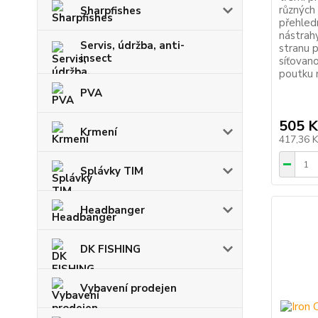
různých
Sharpfishes
přehled
nástrahy
Servis, údržba, anti-
stranu p
insect
síťovano
poutku n
PVA
505 K
Krmení
417,36 
Splávky TIM
Headbanger
DK FISHING
Vybavení prodejen