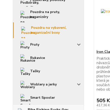
Pouzdra na pruty,
organizéry
Pouzdra na vybavení,
organizační boxy
Pruty
Iron Cl
Rukavice
Praktic
návazců,
drobnéh
Tašky
průhled
plastovo
která je
Woblery a jerky
součáste
nebo obr
Smart Spooler
505 K
417,36 
Pike Fishing Sucks (lov