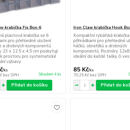
aw krabička Fix Box-6
Iron Claw krabička Hook Bo
ná plastová krabička se 6
Kompaktní rybářská krabička
kami pro přehledné uložení
přihrádkami pro přehledné u
ie a drobných komponentů.
háčků, obratlíků a drobných
 23 x 12,5 x 4,5 cm poskytují
komponentů. Rozměry 12x
k prostoru pro systematické
ideální do každé tašky či ves
ání výbavy.
č
85 Kč
/
ks
/
ks
Skladem 4 ks
Kč
bez DPH
70,25 Kč
bez DPH
Přidat do košíku
Přidat do ko