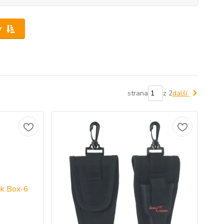
y
strana
z 2
další