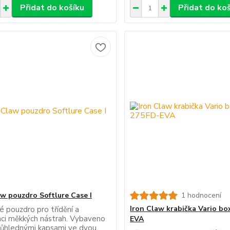
Přidat do košíku
Přidat do ko
aw pouzdro Softlure Case I
1 hodnocení
Iron Claw krabička Vario bo
é pouzdro pro třídění a
aci měkkých nástrah. Vybaveno
EVA
růhlednými kapsami ve dvou