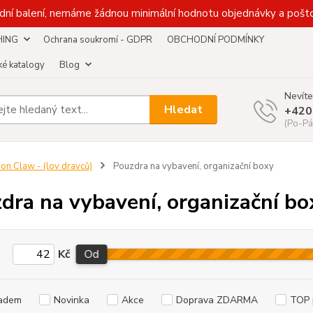
dní balení, nemáme žádnou minimální hodnotu objednávky a pošto
HING
Ochrana soukromí - GDPR
OBCHODNÍ PODMÍNKY
é katalogy
Blog
Nevíte
Hledat
+420
(Po-Pá
ron Claw - (lov dravců)
Pouzdra na vybavení, organizační boxy
dra na vybavení, organizační bo
Kč
Od
adem
Novinka
Akce
Doprava ZDARMA
TOP 