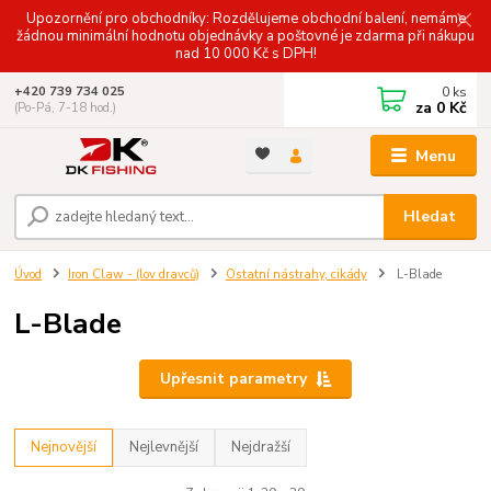
Upozornění pro obchodníky: Rozdělujeme obchodní balení, nemáme
žádnou minimální hodnotu objednávky a poštovné je zdarma při nákupu
nad 10 000 Kč s DPH!
0
ks
+420 739 734 025
za
0 Kč
(Po-Pá, 7-18 hod.)
Menu
Hledat
Úvod
Iron Claw - (lov dravců)
Ostatní nástrahy, cikády
L-Blade
L-Blade
Upřesnit parametry
Nejnovější
Nejlevnější
Nejdražší