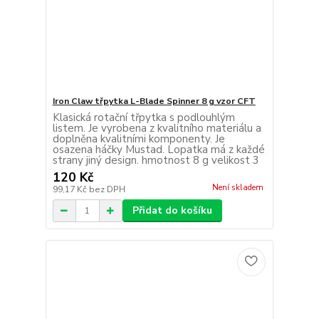
Iron Claw třpytka L-Blade Spinner 8 g vzor CFT
Klasická rotační třpytka s podlouhlým
listem. Je vyrobena z kvalitního materiálu a
doplněna kvalitními komponenty. Je
osazena háčky Mustad. Lopatka má z každé
strany jiný design. hmotnost 8 g velikost 3
120 Kč
Není skladem
99,17 Kč
bez DPH
Přidat do košíku