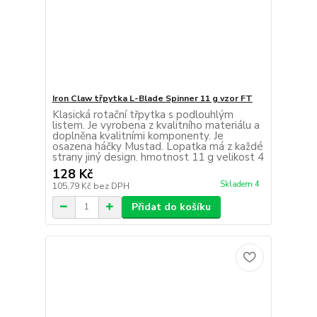
Iron Claw třpytka L-Blade Spinner 11 g vzor FT
Klasická rotační třpytka s podlouhlým
listem. Je vyrobena z kvalitního materiálu a
doplněna kvalitními komponenty. Je
osazena háčky Mustad. Lopatka má z každé
strany jiný design. hmotnost 11 g velikost 4
128 Kč
Skladem 4
105,79 Kč
bez DPH
Přidat do košíku