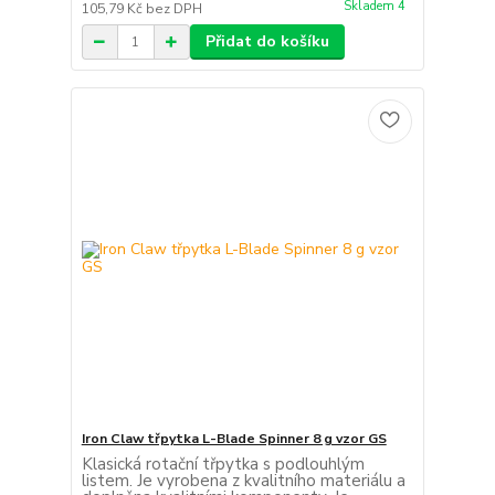
Skladem 4
105,79 Kč
bez DPH
Přidat do košíku
Iron Claw třpytka L-Blade Spinner 8 g vzor GS
Klasická rotační třpytka s podlouhlým
listem. Je vyrobena z kvalitního materiálu a