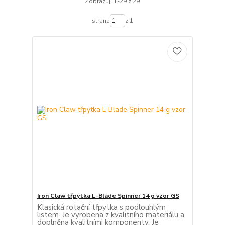
Zobrazuji 1-29 z 29
strana
z 1
Iron Claw třpytka L-Blade Spinner 14 g vzor GS
Klasická rotační třpytka s podlouhlým
listem. Je vyrobena z kvalitního materiálu a
doplněna kvalitními komponenty. Je