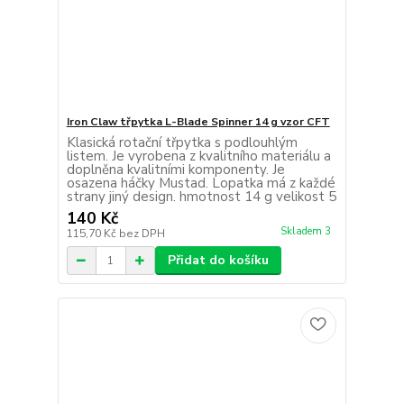
Iron Claw třpytka L-Blade Spinner 14 g vzor CFT
Klasická rotační třpytka s podlouhlým
listem. Je vyrobena z kvalitního materiálu a
doplněna kvalitními komponenty. Je
osazena háčky Mustad. Lopatka má z každé
strany jiný design. hmotnost 14 g velikost 5
140 Kč
Skladem 3
115,70 Kč
bez DPH
Přidat do košíku