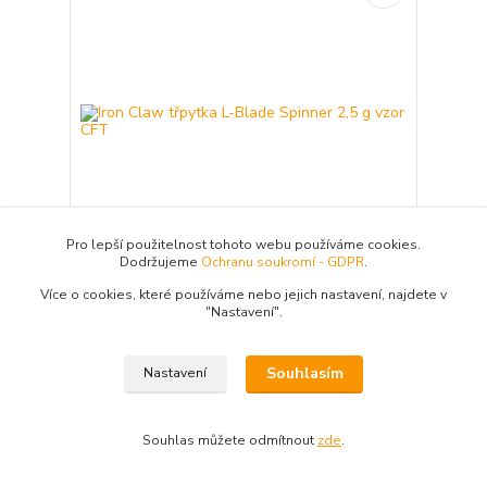
Pro lepší použitelnost tohoto webu používáme cookies.
Dodržujeme
Ochranu soukromí - GDPR
.
Více o cookies, které používáme nebo jejich nastavení, najdete v
Iron Claw třpytka L-Blade Spinner 2,5 g vzor CFT
"N
astavení"
.
Klasická rotační třpytka s podlouhlým
listem. Je vyrobena z kvalitního materiálu a
doplněna kvalitními komponenty. Je
osazena háčky Mustad. Lopatka má z každé
Souhlasím
Nastavení
strany jiný design. hmotnost 2,5 g velikost
0
101 Kč
Souhlas můžete odmítnout
zde
.
Skladem 7
83,47 Kč
bez DPH
Přidat do košíku