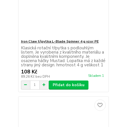
Iron Claw třpytka L-Blade Spinner 4 g vzor PE
Klasická rotační třpytka s podlouhlým
listem. Je vyrobena z kvalitního materiálu a
doplněna kvalitními komponenty. Je
osazena háčky Mustad. Lopatka má z každé
strany jiný design. hmotnost 4 g velikost 1
108 Kč
Skladem 1
89,26 Kč
bez DPH
Přidat do košíku