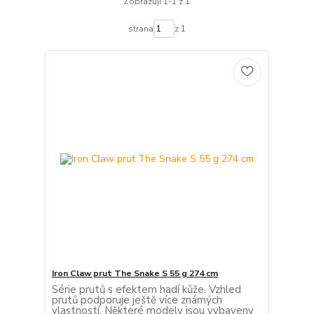
Zobrazuji 1-1 z 1
strana
z 1
Iron Claw prut The Snake S 55 g 274 cm
Série prutů s efektem hadí kůže. Vzhled
prutů podporuje ještě více známých
vlastností. Některé modely jsou vybaveny