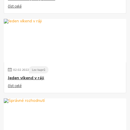
číst celé
02
.
02
.
2022
Lov kaprů
Jeden víkend v ráji
číst celé