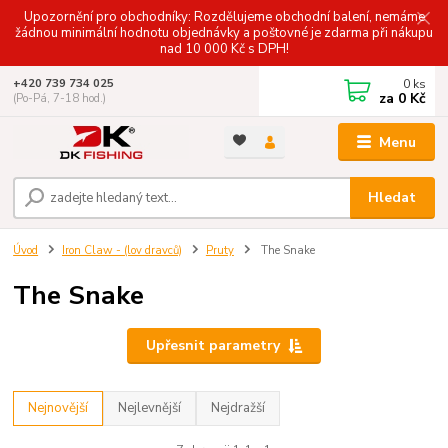
Upozornění pro obchodníky: Rozdělujeme obchodní balení, nemáme
žádnou minimální hodnotu objednávky a poštovné je zdarma při nákupu
nad 10 000 Kč s DPH!
0
ks
+420 739 734 025
za
0 Kč
(Po-Pá, 7-18 hod.)
Menu
Hledat
Úvod
Iron Claw - (lov dravců)
Pruty
The Snake
The Snake
Upřesnit parametry
Nejnovější
Nejlevnější
Nejdražší