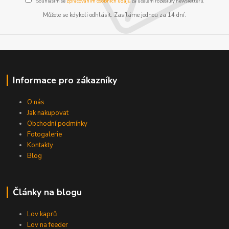
Souhlasím se
zpracováním osobních údajů
za účelem rozesílky newsletteru.
Můžete se kdykoli odhlásit. Zasíláme jednou za 14 dní.
Informace pro zákazníky
O nás
Jak nakupovat
Obchodní podmínky
Fotogalerie
Kontakty
Blog
Články na blogu
Lov kaprů
Lov na feeder