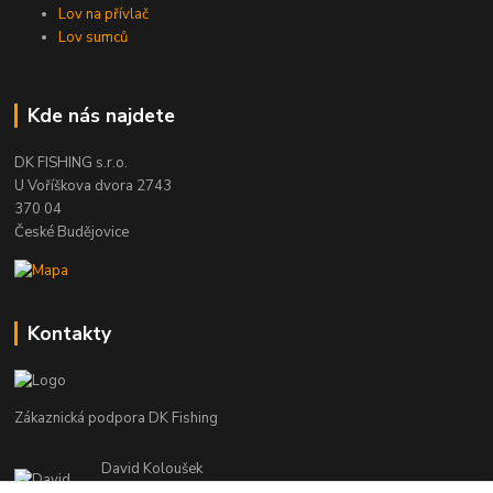
Lov na přívlač
Lov sumců
Kde nás najdete
DK FISHING s.r.o.
U Voříškova dvora 2743
370 04
České Budějovice
Kontakty
Zákaznická podpora DK Fishing
David Koloušek
+420 739 734 025