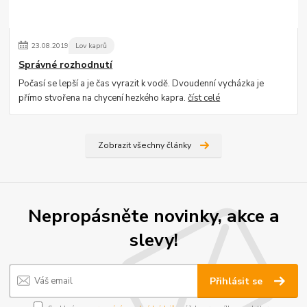
23
.
08
.
2019
Lov kaprů
Správné rozhodnutí
Počasí se lepší a je čas vyrazit k vodě. Dvoudenní vycházka je
přímo stvořena na chycení hezkého kapra.
číst celé
Zobrazit všechny články
Nepropásněte novinky, akce a
slevy!
Přihlásit se