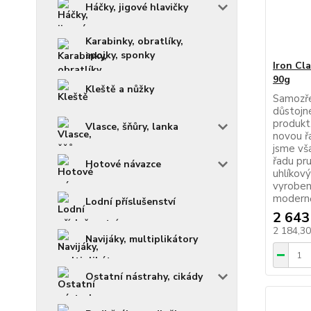
Háčky, jigové hlavičky
Karabinky, obratlíky,
spojky, sponky
Iron Cl
90g
Kleště a nůžky
Samozře
důstojn
produkt,
Vlasce, šňůry, lanka
novou ř
jsme vš
řadu pru
Hotové návazce
uhlíkov
vyroben
modernějš
Lodní příslušenství
2 643
2 184,3
Navijáky, multiplikátory
Ostatní nástrahy, cikády