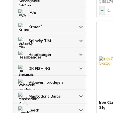
insect
1 991,7
PVA
Krmení
Splávky TIM
Headbanger
DK FISHING
Vybavení prodejen
Mastodont Baits
Iron Cl
21g
Leech