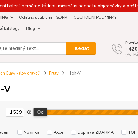
dní balení, nemáme žádnou minimální hodnotu objednávky a pošto
HING
Ochrana soukromí - GDPR
OBCHODNÍ PODMÍNKY
é katalogy
Blog
Nevíte
Hledat
+420
(Po-Pá
ron Claw - (lov dravců)
Pruty
High-V
h-V
Kč
Od
adem
Novinka
Akce
Doprava ZDARMA
TOP 