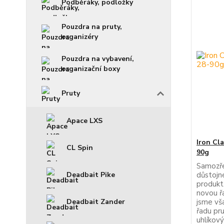
Podběráky, podložky
Pouzdra na pruty,
organizéry
Pouzdra na vybavení,
organizační boxy
Pruty
Apace LXS
Iron Cl
CL Spin
90g
Samozře
důstojn
Deadbait Pike
produkt,
novou ř
jsme vš
Deadbait Zander
řadu pru
uhlíkov