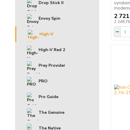
vyroben
Drop Stick II
modernějš
2 721
Envoy Spin
2 248,7
High-V
High-V Red 2
Prey Provider
PRO
Pro Guide
The Genuine
The Native