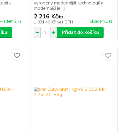
ogií a
vyrobeny modernější technologií a
modernější je i j...
2 216 Kč
/
ks
Skladem 2 ks
Skladem 1 ks
1 831,40 Kč
bez DPH
šíku
Přidat do košíku