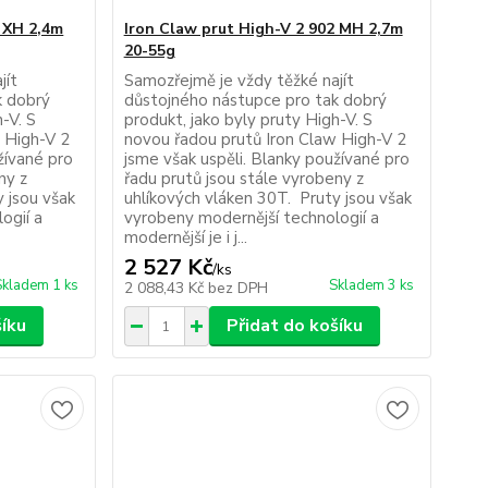
2 XH 2,4m
Iron Claw prut High-V 2 902 MH 2,7m
20-55g
jít
Samozřejmě je vždy těžké najít
k dobrý
důstojného nástupce pro tak dobrý
-V. S
produkt, jako byly pruty High-V. S
 High-V 2
novou řadou prutů Iron Claw High-V 2
žívané pro
jsme však uspěli. Blanky používané pro
ny z
řadu prutů jsou stále vyrobeny z
 jsou však
uhlíkových vláken 30T. Pruty jsou však
ogií a
vyrobeny modernější technologií a
modernější je i j...
2 527 Kč
/
ks
Skladem 1 ks
Skladem 3 ks
2 088,43 Kč
bez DPH
šíku
Přidat do košíku