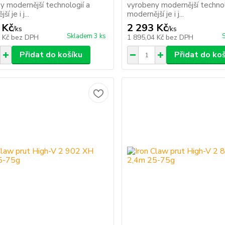
y modernější technologií a
vyrobeny modernější technol
í je i j...
modernější je i j...
 Kč
2 293 Kč
/
ks
/
ks
Skladem 3 ks
6 Kč
bez DPH
1 895,04 Kč
bez DPH
Přidat do košíku
Přidat do ko