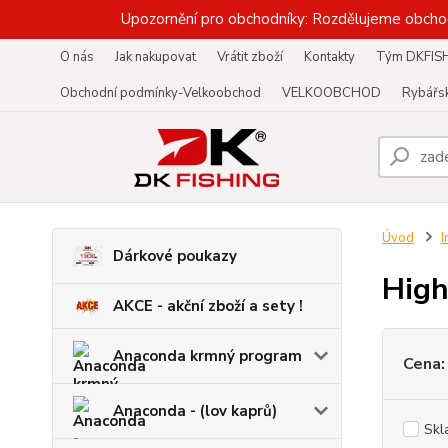
Upozornění pro obchodníky: Rozdělujeme obcho
O nás
Jak nakupovat
Vrátit zboží
Kontakty
Tým DKFIS
Obchodní podmínky-Velkoobchod
VELKOOBCHOD
Rybářsk
Úvod
I
Dárkové poukazy
Hig
AKCE - akční zboží a sety !
Anaconda krmný program
Cena:
Anaconda - (lov kaprů)
Skl