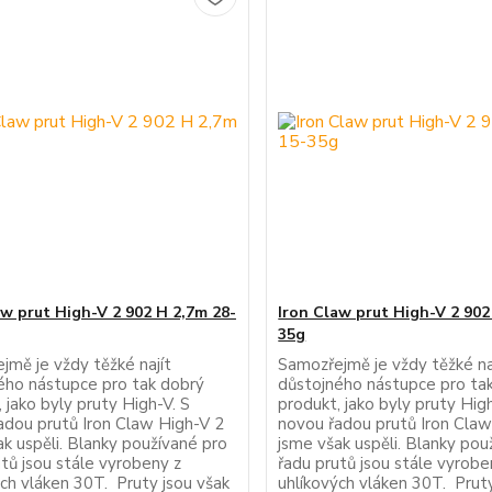
aw prut High-V 2 902 H 2,7m 28-
Iron Claw prut High-V 2 902
35g
jmě je vždy těžké najít
Samozřejmě je vždy těžké na
ého nástupce pro tak dobrý
důstojného nástupce pro ta
 jako byly pruty High-V. S
produkt, jako byly pruty High
adou prutů Iron Claw High-V 2
novou řadou prutů Iron Claw
ak uspěli. Blanky používané pro
jsme však uspěli. Blanky pou
tů jsou stále vyrobeny z
řadu prutů jsou stále vyrobe
ých vláken 30T. Pruty jsou však
uhlíkových vláken 30T. Pruty