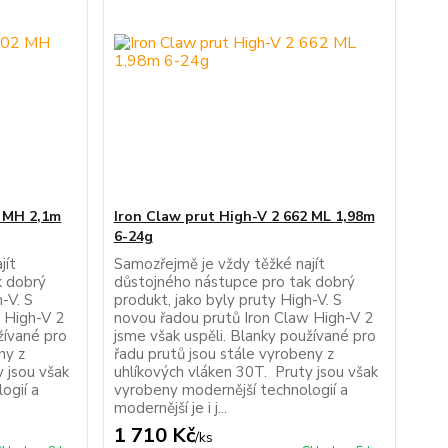
2 MH 2,1m
Iron Claw prut High-V 2 662 ML 1,98m
6-24g
jít
Samozřejmě je vždy těžké najít
k dobrý
důstojného nástupce pro tak dobrý
-V. S
produkt, jako byly pruty High-V. S
 High-V 2
novou řadou prutů Iron Claw High-V 2
žívané pro
jsme však uspěli. Blanky používané pro
ny z
řadu prutů jsou stále vyrobeny z
 jsou však
uhlíkových vláken 30T. Pruty jsou však
ogií a
vyrobeny modernější technologií a
modernější je i j...
1 710 Kč
/
ks