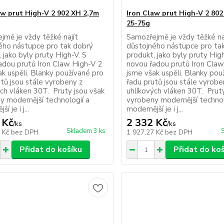
aw prut High-V 2 902 XH 2,7m
Iron Claw prut High-V 2 80
25-75g
jmě je vždy těžké najít
Samozřejmě je vždy těžké na
ého nástupce pro tak dobrý
důstojného nástupce pro ta
 jako byly pruty High-V. S
produkt, jako byly pruty High
adou prutů Iron Claw High-V 2
novou řadou prutů Iron Claw
ak uspěli. Blanky používané pro
jsme však uspěli. Blanky pou
tů jsou stále vyrobeny z
řadu prutů jsou stále vyrobe
ých vláken 30T. Pruty jsou však
uhlíkových vláken 30T. Pruty
y modernější technologií a
vyrobeny modernější technol
í je i j...
modernější je i j...
 Kč
2 332 Kč
/
ks
/
ks
Skladem 3 ks
6 Kč
bez DPH
1 927,27 Kč
bez DPH
Přidat do košíku
Přidat do ko