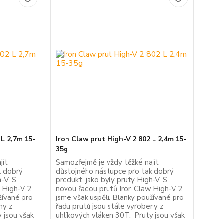
 L 2,7m 15-
Iron Claw prut High-V 2 802 L 2,4m 15-
35g
jít
Samozřejmě je vždy těžké najít
k dobrý
důstojného nástupce pro tak dobrý
-V. S
produkt, jako byly pruty High-V. S
 High-V 2
novou řadou prutů Iron Claw High-V 2
žívané pro
jsme však uspěli. Blanky používané pro
ny z
řadu prutů jsou stále vyrobeny z
 jsou však
uhlíkových vláken 30T. Pruty jsou však