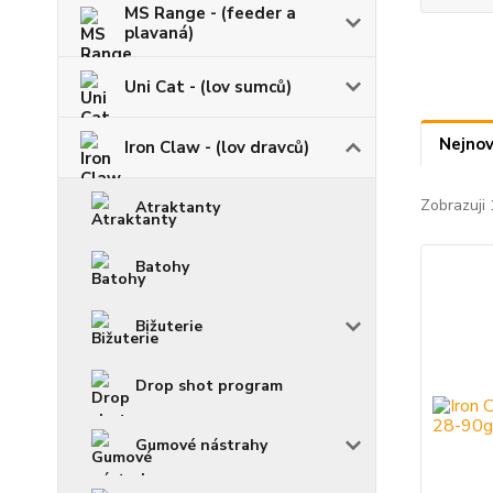
MS Range - (feeder a
plavaná)
Uni Cat - (lov sumců)
Nejnov
Iron Claw - (lov dravců)
Zobrazuji 
Atraktanty
Batohy
Bižuterie
Drop shot program
Gumové nástrahy