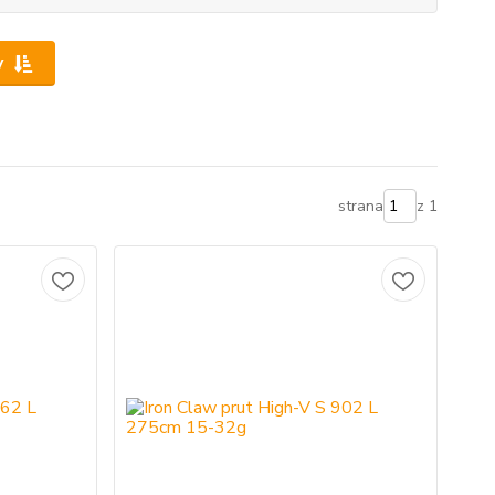
y
strana
z 1