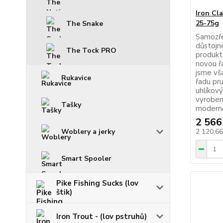
Iron Cl
25-75g
The Snake
Samozře
důstojn
The Tock PRO
produkt,
novou ř
jsme vš
Rukavice
řadu pru
uhlíkov
vyroben
Tašky
modernějš
2 566
2 120,6
Woblery a jerky
Smart Spooler
Pike Fishing Sucks (lov
štik)
Iron Trout - (lov pstruhů)