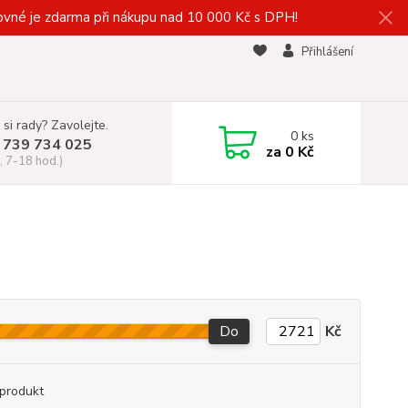
vné je zdarma při nákupu nad 10 000 Kč s DPH!
Přihlášení
 si rady? Zavolejte.
0
ks
 739 734 025
za
0 Kč
, 7-18 hod.)
Do
Kč
produkt