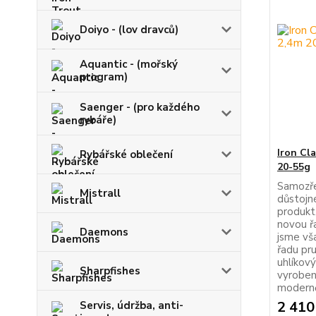
Doiyo - (lov dravců)
Aquantic - (mořský
program)
Saenger - (pro každého
rybáře)
Iron Cl
Rybářské oblečení
20-55g
Samozře
Mistrall
důstojn
produkt,
novou ř
Daemons
jsme vš
řadu pru
uhlíkov
Sharpfishes
vyroben
modernějš
2 410
Servis, údržba, anti-