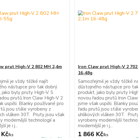
aw prut High-V 2 802 MH 2,4m
Iron Claw prut High-V 2 70
16-48g
jmě je vždy těžké najít
Samozřejmě je vždy těžké na
ého nástupce pro tak dobrý
důstojného nástupce pro ta
 jako byly pruty High-V. S
produkt, jako byly pruty High
adou prutů Iron Claw High-V 2
novou řadou prutů Iron Claw
ak uspěli. Blanky používané pro
jsme však uspěli. Blanky pou
tů jsou stále vyrobeny z
řadu prutů jsou stále vyrobe
ých vláken 30T. Pruty jsou však
uhlíkových vláken 30T. Pruty
y modernější technologií a
vyrobeny modernější technol
í je i j...
modernější je i j...
 Kč
1 866 Kč
/
ks
/
ks