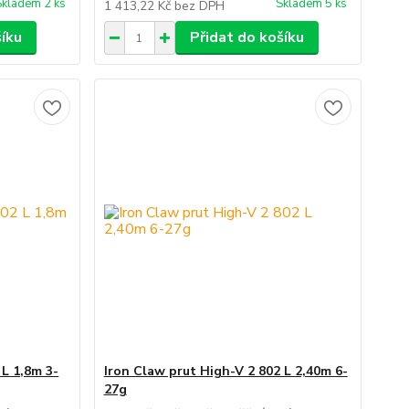
Skladem 2 ks
Skladem 5 ks
1 413,22 Kč
bez DPH
šíku
Přidat do košíku
 L 1,8m 3-
Iron Claw prut High-V 2 802 L 2,40m 6-
27g