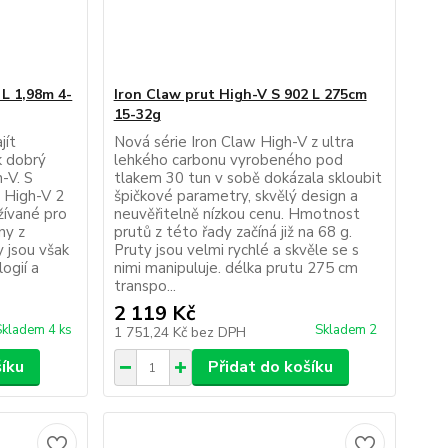
 L 1,98m 4-
Iron Claw prut High-V S 902 L 275cm
15-32g
jít
Nová série Iron Claw High-V z ultra
k dobrý
lehkého carbonu vyrobeného pod
-V. S
tlakem 30 tun v sobě dokázala skloubit
 High-V 2
špičkové parametry, skvělý design a
žívané pro
neuvěřitelně nízkou cenu. Hmotnost
ny z
prutů z této řady začíná již na 68 g.
 jsou však
Pruty jsou velmi rychlé a skvěle se s
ogií a
nimi manipuluje. délka prutu 275 cm
transpo...
2 119 Kč
Skladem 4 ks
Skladem 2
1 751,24 Kč
bez DPH
šíku
Přidat do košíku