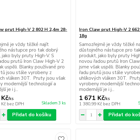
aw prut High-V 2 802 H 2,4m 28-
Iron Claw prut High-V 2 662
18g
jmě je vždy těžké najít
Samozřejmě je vždy těžké na
ého nástupce pro tak dobrý
důstojného nástupce pro ta
 jako byly pruty High-V. S
produkt, jako byly pruty High
adou prutů Iron Claw High-V 2
novou řadou prutů Iron Claw
ak uspěli. Blanky používané pro
jsme však uspěli. Blanky pou
tů jsou stále vyrobeny z
řadu prutů jsou stále vyrobe
ých vláken 30T. Pruty jsou však
uhlíkových vláken 30T. Pruty
y modernější technologií a
vyrobeny modernější technol
í je i j...
modernější je i j...
 Kč
1 671 Kč
/
ks
/
ks
Skladem 3 ks
0 Kč
bez DPH
1 380,99 Kč
bez DPH
Přidat do košíku
Přidat do ko