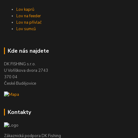
Lov kaprů
Lov na feeder
Lov na přívlač
Lov sumců
Kde nás najdete
DK FISHING s.r.o.
U Voříškova dvora 2743
370 04
České Budějovice
Kontakty
Zákaznická podpora DK Fishing