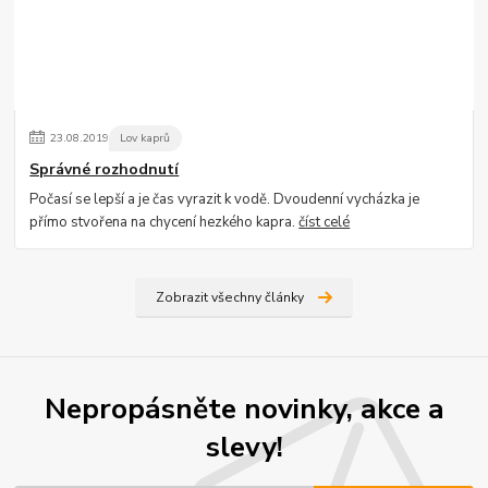
23
.
08
.
2019
Lov kaprů
Správné rozhodnutí
Počasí se lepší a je čas vyrazit k vodě. Dvoudenní vycházka je
přímo stvořena na chycení hezkého kapra.
číst celé
Zobrazit všechny články
Nepropásněte novinky, akce a
slevy!