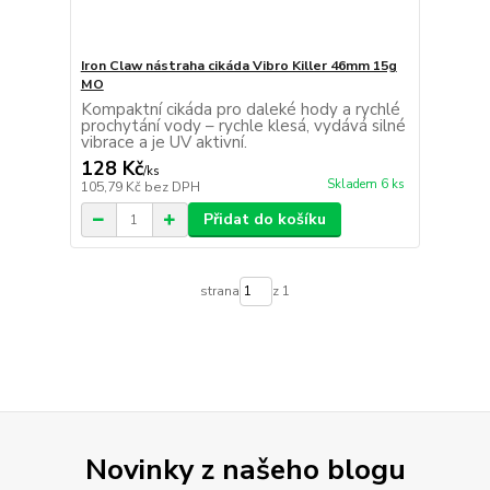
Iron Claw nástraha cikáda Vibro Killer 46mm 15g
MO
Kompaktní cikáda pro daleké hody a rychlé
prochytání vody – rychle klesá, vydává silné
vibrace a je UV aktivní.
128 Kč
/
ks
Skladem 6 ks
105,79 Kč
bez DPH
Přidat do košíku
strana
z 1
Novinky z našeho blogu