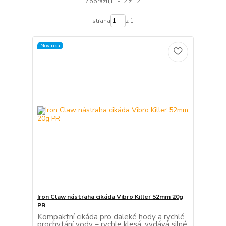
Zobrazuji 1-12 z 12
strana
z 1
Novinka
Iron Claw nástraha cikáda Vibro Killer 52mm 20g
PR
Kompaktní cikáda pro daleké hody a rychlé
prochytání vody – rychle klesá, vydává silné