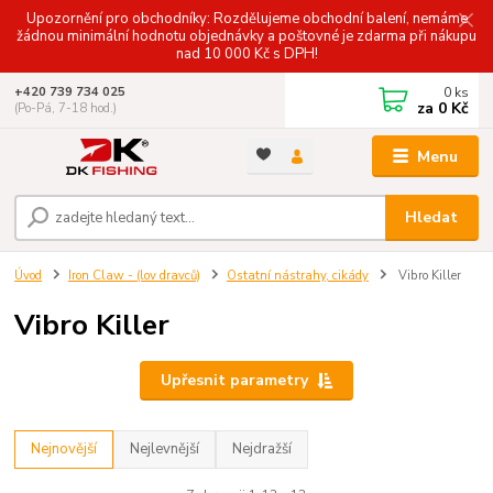
Upozornění pro obchodníky: Rozdělujeme obchodní balení, nemáme
žádnou minimální hodnotu objednávky a poštovné je zdarma při nákupu
nad 10 000 Kč s DPH!
0
ks
+420 739 734 025
za
0 Kč
(Po-Pá, 7-18 hod.)
Menu
Hledat
Úvod
Iron Claw - (lov dravců)
Ostatní nástrahy, cikády
Vibro Killer
Vibro Killer
Upřesnit parametry
Nejnovější
Nejlevnější
Nejdražší