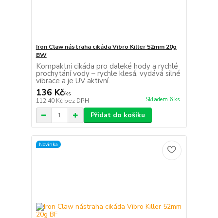
Iron Claw nástraha cikáda Vibro Killer 52mm 20g
BW
Kompaktní cikáda pro daleké hody a rychlé
prochytání vody – rychle klesá, vydává silné
vibrace a je UV aktivní.
136 Kč
/
ks
Skladem 6 ks
112,40 Kč
bez DPH
Přidat do košíku
Novinka