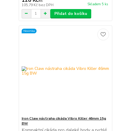
/
ks
Skladem 5 ks
105,79 Kč
bez DPH
Přidat do košíku
Novinka
Iron Claw nástraha cikáda Vibro Killer 46mm 15g
BW
Kompaktní cikáda pro daleké hody a rychlé