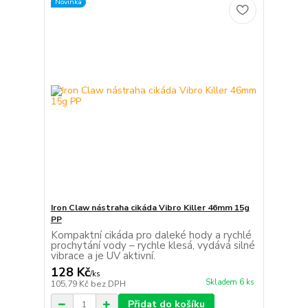
Novinka
Iron Claw nástraha cikáda Vibro Killer 46mm 15g
PP
Kompaktní cikáda pro daleké hody a rychlé
prochytání vody – rychle klesá, vydává silné
vibrace a je UV aktivní.
128 Kč
/
ks
Skladem 6 ks
105,79 Kč
bez DPH
Přidat do košíku