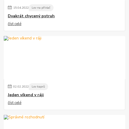
15
.
04
.
2022
Lov na přívlač
Dvakrát chycený pstruh
číst celé
02
.
02
.
2022
Lov kaprů
Jeden víkend v ráji
číst celé