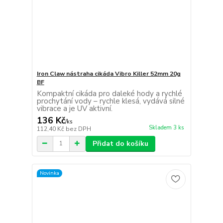
Iron Claw nástraha cikáda Vibro Killer 52mm 20g
BF
Kompaktní cikáda pro daleké hody a rychlé
prochytání vody – rychle klesá, vydává silné
vibrace a je UV aktivní.
136 Kč
/
ks
Skladem 3 ks
112,40 Kč
bez DPH
Přidat do košíku
Novinka