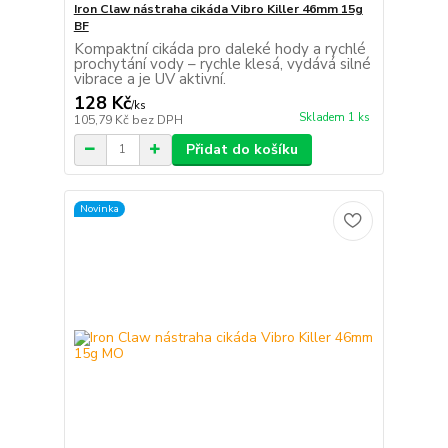
Iron Claw nástraha cikáda Vibro Killer 46mm 15g
BF
Kompaktní cikáda pro daleké hody a rychlé
prochytání vody – rychle klesá, vydává silné
vibrace a je UV aktivní.
128 Kč
/
ks
Skladem 1 ks
105,79 Kč
bez DPH
Přidat do košíku
Novinka