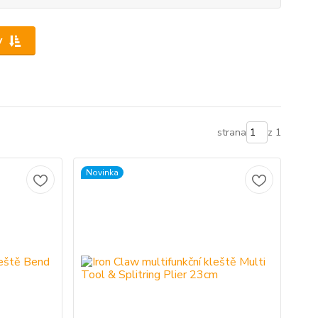
y
strana
z 1
Novinka