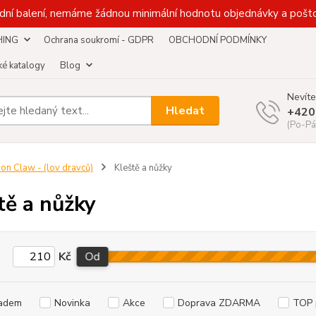
dní balení, nemáme žádnou minimální hodnotu objednávky a pošto
HING
Ochrana soukromí - GDPR
OBCHODNÍ PODMÍNKY
é katalogy
Blog
Nevíte
Hledat
+420
(Po-Pá
ron Claw - (lov dravců)
Kleště a nůžky
tě a nůžky
Kč
Od
adem
Novinka
Akce
Doprava ZDARMA
TOP 