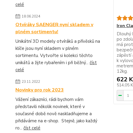
celé
18.06.2024
Otvíráky SAENGER nyní skladem v
Iron Cl
plném sortimentu!
Dlouhý 
po zdolá
Unikátní 3D modely otvíráků a přívěsků na
má proti
klíče jsou nyní skladem v plném
bezpečn
zápěstí
sortimentu. Vytvořte si kolekci těchto
k vylov
unikátů a žijte rybařením i při běžný...
číst
metrem.
celé
12kg.
622 K
23.11.2022
514,05 
Novinky pro rok 2023
Vážení zákazníci, rádi bychom vám
představili několik novinek, které v
současné době nově naskladňujeme a
přidáváme na e-shop. Stejně, jako každý
ro...
číst celé