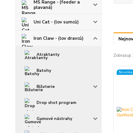
MS Range - (feeder a
plavaná)
Uni Cat - (lov sumců)
Iron Claw - (lov dravců)
Nejnov
Atraktanty
Zobrazuji 
Batohy
Novinka
Bižuterie
Drop shot program
Gumové nástrahy