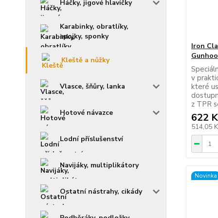
Háčky, jigové hlavičky
Karabinky, obratlíky,
spojky, sponky
Iron Cl
Gunhook
Kleště a nůžky
Speciáln
v prakt
Vlasce, šňůry, lanka
které us
dostupn
z TPR se
Hotové návazce
622 K
514,05 
Lodní příslušenství
Navijáky, multiplikátory
Novinka
Ostatní nástrahy, cikády
Podběráky, podložky