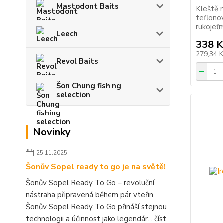
Mastodont Baits
Kleště 
teflon
rukojeť
Leech
338 K
279,34 
Revol Baits
Šon Chung fishing
selection
Novinky
25.11.2025
Šonův Sopel ready to go je na světě!
Šonův Sopel Ready To Go – revoluční
nástraha připravená během pár vteřin
Šonův Sopel Ready To Go přináší stejnou
technologii a účinnost jako legendár...
číst