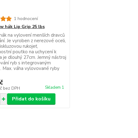
1 hodnocení
aw hák Lip Grip 25 lbs
hák na vylovení menších dravců
ní. Je vyroben z nerezové oceli,
skluzovou rukojeť,
ostní poutko na uchycení k
 a je dlouhý 27cm. Jemný nástroj
ování ryb s integrovaným
 Max. váha vylovované ryby
č
Skladem 1
Kč
bez DPH
Přidat do košíku