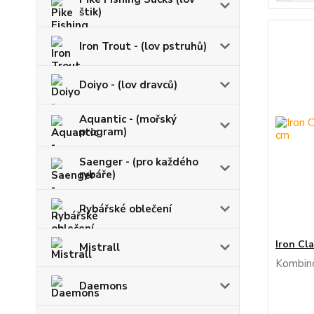
štik)
Iron Trout - (lov pstruhů)
Doiyo - (lov dravců)
Aquantic - (mořský
program)
Saenger - (pro každého
rybáře)
Rybářské oblečení
Iron Cla
Mistrall
Kombino
Daemons