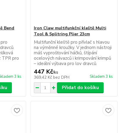
tě Bend
Iron Claw multifunkční kleště Multi
Tool & Splitring Plier 23cm
 pro
Multifunční kleště pro přívlač s hlavou
dravců.
na výměnné kroužky. V jednom nástroji
hlíková
máš vyprošťování háčků, štípání
 z TPR pro
ocelových návazců i krimpování krimpů
– ideální výbava pro lov dravců.
447 Kč
/
ks
Skladem 3 ks
Skladem 3 ks
369,42 Kč
bez DPH
šíku
Přidat do košíku