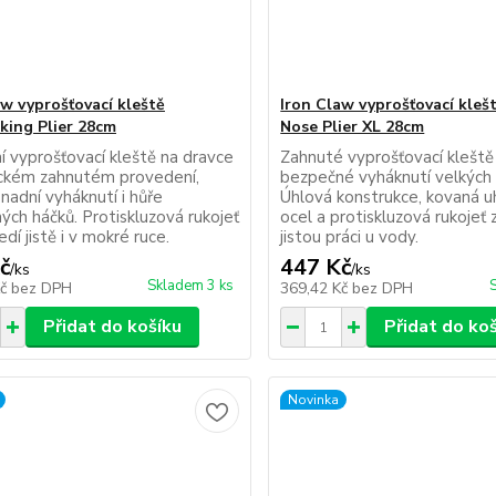
aw vyprošťovací kleště
Iron Claw vyprošťovací kleš
ing Plier 28cm
Nose Plier XL 28cm
í vyprošťovací kleště na dravce
Zahnuté vyprošťovací kleště
ickém zahnutém provedení,
bezpečné vyháknutí velkých 
nadní vyháknutí i hůře
Úhlová konstrukce, kovaná u
ých háčků. Protiskluzová rukojeť
ocel a protiskluzová rukojeť
dí jistě i v mokré ruce.
jistou práci u vody.
č
447 Kč
/
ks
/
ks
Skladem 3 ks
Kč
bez DPH
369,42 Kč
bez DPH
Přidat do košíku
Přidat do ko
Novinka