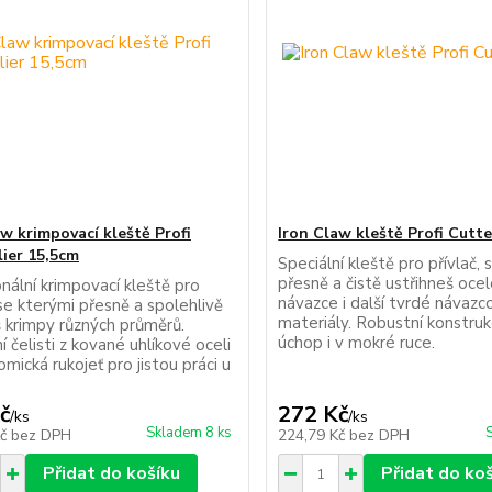
aw krimpovací kleště Profi
Iron Claw kleště Profi Cutt
lier 15,5cm
Speciální kleště pro přívlač,
přesně a čistě ustřihneš oce
nální krimpovací kleště pro
návazce i další tvrdé návazc
 se kterými přesně a spolehlivě
materiály. Robustní konstrukc
š krimpy různých průměrů.
úchop i v mokré ruce.
 čelisti z kované uhlíkové oceli
mická rukojeť pro jistou práci u
č
272 Kč
/
ks
/
ks
Skladem 8 ks
Kč
bez DPH
224,79 Kč
bez DPH
Přidat do košíku
Přidat do ko