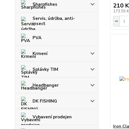
Sharpfishes
210 K
173,55 
Servis, údržba, anti-
insect
PVA
Krmení
Splávky TIM
Headbanger
DK FISHING
Vybavení prodejen
Iron Cl