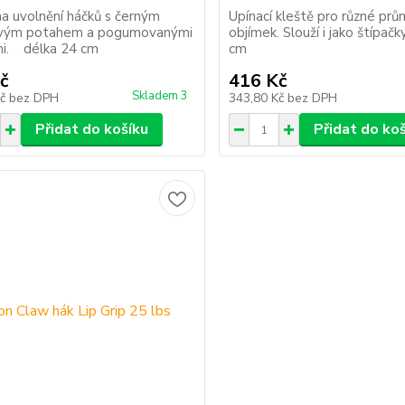
na uvolnění háčků s černým
Upínací kleště pro různé prů
ovým potahem a pogumovanými
objímek. Slouží i jako štípač
mi. délka 24 cm
cm
č
416 Kč
Skladem 3
Kč
bez DPH
343,80 Kč
bez DPH
Přidat do košíku
Přidat do ko