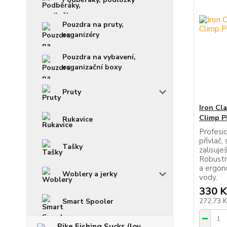
Pouzdra na pruty,
organizéry
Pouzdra na vybavení,
organizační boxy
Pruty
Iron Cl
Climp P
Rukavice
Profesio
přívlač,
Tašky
zalisuje
Robustní
a ergono
Woblery a jerky
vody.
330 K
272,73 
Smart Spooler
Pike Fishing Sucks (lov