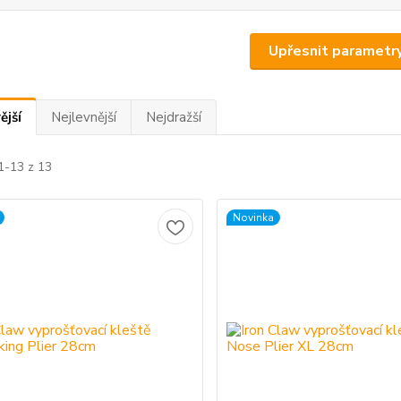
Upřesnit parametr
ější
Nejlevnější
Nejdražší
1-13 z 13
Novinka