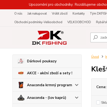
Upozornění pro obchodníky: Rozdělujeme obcho
O nás
Jak nakupovat
Vrátit zboží
Kontakty
Tým DKFIS
Obchodní podmínky-Velkoobchod
VELKOOBCHOD
Rybářsk
Úvod
I
Dárkové poukazy
Kleš
AKCE - akční zboží a sety !
Anaconda krmný program
Cena:
Anaconda - (lov kaprů)
Skl