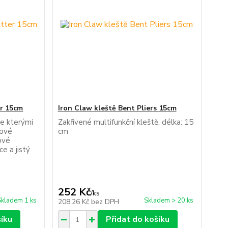
er 15cm
Iron Claw kleště Bent Pliers 15cm
 se kterými
Zakřivené multifunkční kleště. délka: 15
lové
cm
ové
e a jistý
252 Kč
/
ks
Skladem 1 ks
Skladem > 20 ks
208,26 Kč
bez DPH
šíku
Přidat do košíku