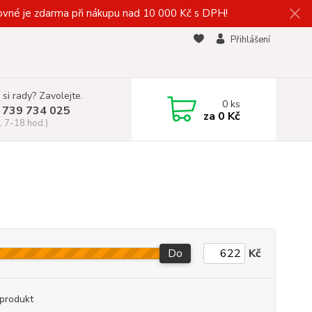
vné je zdarma při nákupu nad 10 000 Kč s DPH!
Přihlášení
 si rady? Zavolejte.
0
ks
 739 734 025
za
0 Kč
, 7-18 hod.)
Do
Kč
produkt