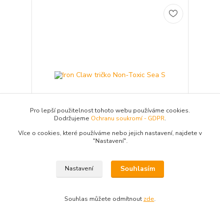
Pro lepší použitelnost tohoto webu používáme cookies.
Dodržujeme
Ochranu soukromí - GDPR
.
Více o cookies, které používáme nebo jejich nastavení, najdete v
"N
astavení"
.
Iron Claw tričko Non-Toxic Sea S
Tričko Iron Claw Non-Toxic Sea s krátkým
Souhlasím
Nastavení
rukávem. 100% bavlna velikost S
458 Kč
/
ks
Skladem 1 ks
378,51 Kč
bez DPH
Souhlas můžete odmítnout
zde
.
Přidat do košíku