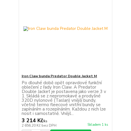
Iron Claw bunda Predator Double Jacket M
Po dlouhé době opět opravdové funkční
oblečení z řady Iron Claw. A Predator
Double Jacket je postavena jako verze 3 v
1. Skládá se z nepromokavé a prodyšné
320D nylonové (Taslan) vnější bundy,
včetně termo fleecové vnitřní bundy se
zapínáním a rozepínáním. Každou z nich lze
nosit i samostatně. Vnějš...
3 214 Kč
/
ks
Skladem 1 ks
2 656,20 Kč
bez DPH