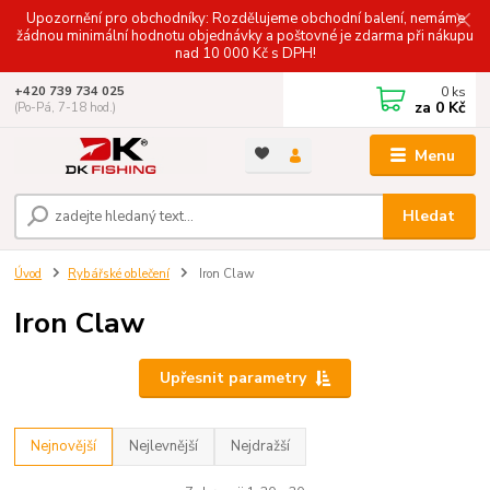
Upozornění pro obchodníky: Rozdělujeme obchodní balení, nemáme
žádnou minimální hodnotu objednávky a poštovné je zdarma při nákupu
nad 10 000 Kč s DPH!
0
ks
+420 739 734 025
za
0 Kč
(Po-Pá, 7-18 hod.)
Menu
Hledat
Úvod
Rybářské oblečení
Iron Claw
Iron Claw
Upřesnit parametry
Nejnovější
Nejlevnější
Nejdražší