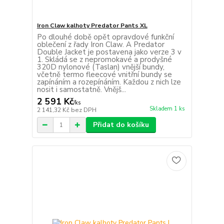
Iron Claw kalhoty Predator Pants XL
Po dlouhé době opět opravdové funkční
oblečení z řady Iron Claw. A Predator
Double Jacket je postavena jako verze 3 v
1. Skládá se z nepromokavé a prodyšné
320D nylonové (Taslan) vnější bundy,
včetně termo fleecové vnitřní bundy se
zapínáním a rozepínáním. Každou z nich lze
nosit i samostatně. Vnějš...
2 591 Kč
/
ks
Skladem 1 ks
2 141,32 Kč
bez DPH
Přidat do košíku