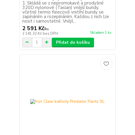
1. Skládá se z nepromokavé a prodyšné
320D nylonové (Taslan) vnější bundy,
včetně termo fleecové vnitřní bundy se
zapínáním a rozepínáním. Každou z nich lze
nosit i samostatně. Vnějš...
2 591 Kč
/
ks
Skladem 1 ks
2 141,32 Kč
bez DPH
Přidat do košíku