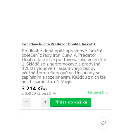
Iron Claw bunda Predator Double Jacket L
Po dlouhé době opět opravdové funkční
oblečení z řady Iron Claw. A Predator
Double Jacket je postavena jako verze 3 v
1. Skládá se z nepromokavé a prodyšné
320D nylonové (Taslan) vnější bundy,
včetně termo fleecové vnitřní bundy se
zapínáním a rozepínáním. Každou z nich lze
nosit i samostatně. Vnějš...
3 214 Kč
/
ks
Skladem 3 ks
2 656,20 Kč
bez DPH
Přidat do košíku