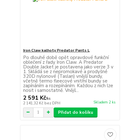
Iron Claw kalhoty Predator Pants L
Po dlouhé době opět opravdové funkční
oblečení z řady Iron Claw. A Predator
Double Jacket je postavena jako verze 3 v
1. Skládá se z nepromokavé a prodyšné
320D nylonové (Taslan) vnější bundy,
včetně termo fleecové vnitřní bundy se
zapínáním a rozepínáním. Každou z nich lze
nosit i samostatně. Vnějš...
2 591 Kč
/
ks
Skladem 2 ks
2 141,32 Kč
bez DPH
Přidat do košíku