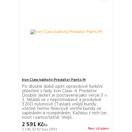
Iron Claw kalhoty Predator Pants M
Po dlouhé době opět opravdové funkční
oblečení z řady Iron Claw. A Predator
Double Jacket je postavena jako verze 3 v
1. Skládá se z nepromokavé a prodyšné
320D nylonové (Taslan) vnější bundy,
včetně termo fleecové vnitřní bundy se
zapínáním a rozepínáním. Každou z nich lze
nosit i samostatně. Vnějš...
2 591 Kč
/
ks
Není skladem
2 141,32 Kč
bez DPH