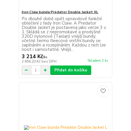
Iron Claw bunda Predator Double Jacket XL
Po dlouhé době opět opravdové funkční
oblečení z řady Iron Claw. A Predator
Double Jacket je postavena jako verze 3 v
1. Skládá se z nepromokavé a prodyšné
320D nylonové (Taslan) vnější bundy,
včetně termo fleecové vnitřní bundy se
zapínáním a rozepínáním. Každou z nich lze
nosit i samostatně. Vnějš...
3 214 Kč
/
ks
Skladem 2 ks
2 656,20 Kč
bez DPH
Přidat do košíku