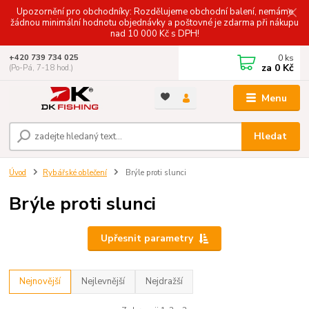
Upozornění pro obchodníky: Rozdělujeme obchodní balení, nemáme
žádnou minimální hodnotu objednávky a poštovné je zdarma při nákupu
nad 10 000 Kč s DPH!
0
ks
+420 739 734 025
za
0 Kč
(Po-Pá, 7-18 hod.)
Menu
Hledat
Úvod
Rybářské oblečení
Brýle proti slunci
Brýle proti slunci
Upřesnit parametry
Nejnovější
Nejlevnější
Nejdražší