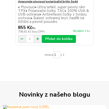
Anaconda plovoucí polarizační brýle šedé
• Plovoucí• Ultra lehké, super pevný rám
TPX• Polarizační čočky TAC• 100% UVA &
UVB ochrana• Antireflexní čočky s tvrdou
vrstvou• Balení: ochranný kryt, hadřík na
čištění a pevné pouzdro
855 Kč
/
ks
Skladem 2 ks
706,61 Kč
bez DPH
Přidat do košíku
strana
z 1
Novinky z našeho blogu