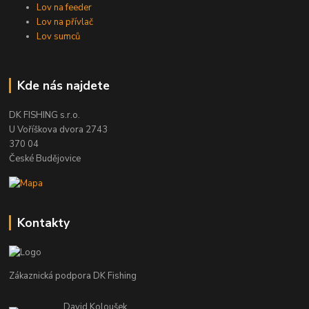
Lov na feeder
Lov na přívlač
Lov sumců
Kde nás najdete
DK FISHING s.r.o.
U Voříškova dvora 2743
370 04
České Budějovice
Kontakty
Zákaznická podpora DK Fishing
David Koloušek