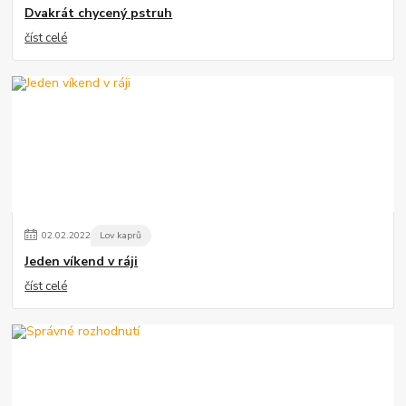
Dvakrát chycený pstruh
číst celé
02
.
02
.
2022
Lov kaprů
Jeden víkend v ráji
číst celé