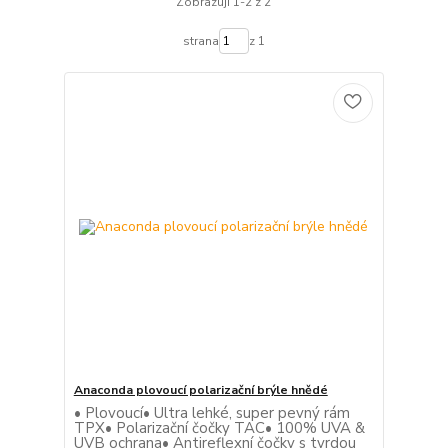
Zobrazuji 1-2 z 2
strana
z 1
Anaconda plovoucí polarizační brýle hnědé
• Plovoucí• Ultra lehké, super pevný rám
TPX• Polarizační čočky TAC• 100% UVA &
UVB ochrana• Antireflexní čočky s tvrdou