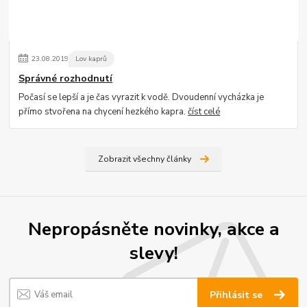
23
.
08
.
2019
Lov kaprů
Správné rozhodnutí
Počasí se lepší a je čas vyrazit k vodě. Dvoudenní vycházka je
přímo stvořena na chycení hezkého kapra.
číst celé
Zobrazit všechny články
Nepropásněte novinky, akce a
slevy!
Přihlásit se