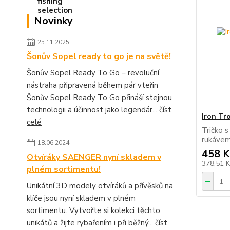
Novinky
25.11.2025
Šonův Sopel ready to go je na světě!
Šonův Sopel Ready To Go – revoluční
nástraha připravená během pár vteřin
Šonův Sopel Ready To Go přináší stejnou
technologii a účinnost jako legendár...
číst
Iron Tr
celé
Tričko 
rukávem
18.06.2024
458 K
Otvíráky SAENGER nyní skladem v
378,51 
plném sortimentu!
Unikátní 3D modely otvíráků a přívěsků na
klíče jsou nyní skladem v plném
sortimentu. Vytvořte si kolekci těchto
unikátů a žijte rybařením i při běžný...
číst