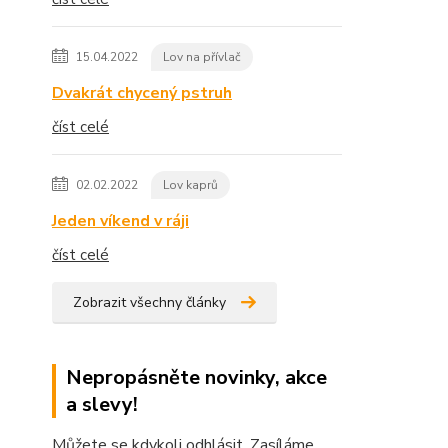
15.04.2022
Lov na přívlač
Dvakrát chycený pstruh
číst celé
02.02.2022
Lov kaprů
Jeden víkend v ráji
číst celé
Zobrazit všechny články
Nepropásněte novinky, akce
a slevy!
Můžete se kdykoli odhlásit. Zasíláme