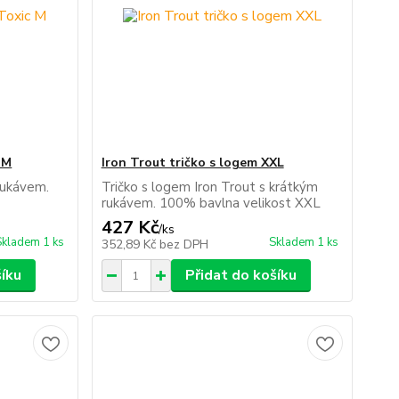
 M
Iron Trout tričko s logem XXL
rukávem.
Tričko s logem Iron Trout s krátkým
rukávem. 100% bavlna velikost XXL
427 Kč
/
ks
Skladem 1 ks
Skladem 1 ks
352,89 Kč
bez DPH
šíku
Přidat do košíku