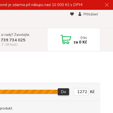
vné je zdarma při nákupu nad 10 000 Kč s DPH!
Přihlášení
 si rady? Zavolejte.
0
ks
 739 734 025
za
0 Kč
, 7-18 hod.)
Do
Kč
produkt