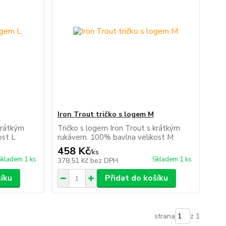
Iron Trout tričko s logem M
krátkým
Tričko s logem Iron Trout s krátkým
ost L
rukávem. 100% bavlna velikost M
458 Kč
/
ks
Skladem 1 ks
Skladem 1 ks
378,51 Kč
bez DPH
šíku
Přidat do košíku
strana
z 1