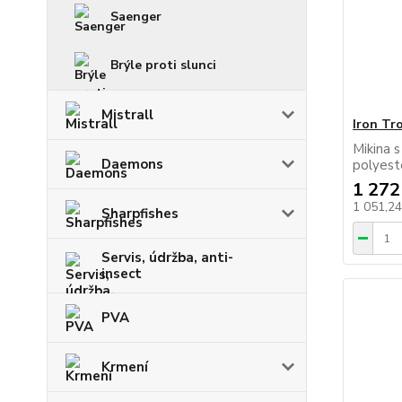
Saenger
Brýle proti slunci
Mistrall
Iron Tr
Mikina 
Daemons
polyest
1 272
1 051,2
Sharpfishes
Servis, údržba, anti-
insect
PVA
Krmení