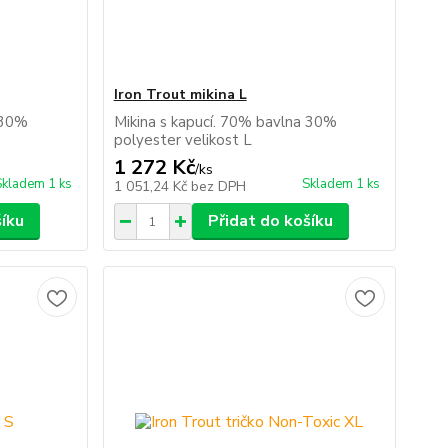
Iron Trout mikina L
 30%
Mikina s kapucí. 70% bavlna 30%
polyester velikost L
1 272 Kč
/
ks
Skladem 1 ks
Skladem 1 ks
1 051,24 Kč
bez DPH
šíku
Přidat do košíku