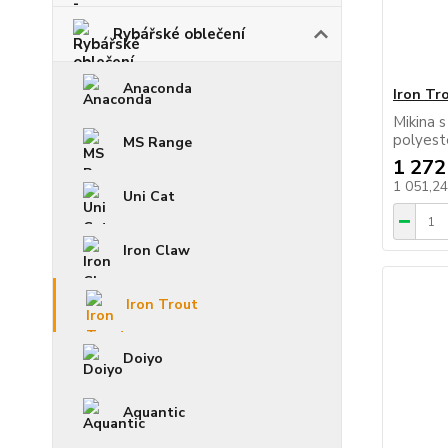
Rybářské oblečení
Anaconda
Iron Tr
Mikina 
polyest
MS Range
1 272
1 051,2
Uni Cat
Iron Claw
Iron Trout
Doiyo
Aquantic