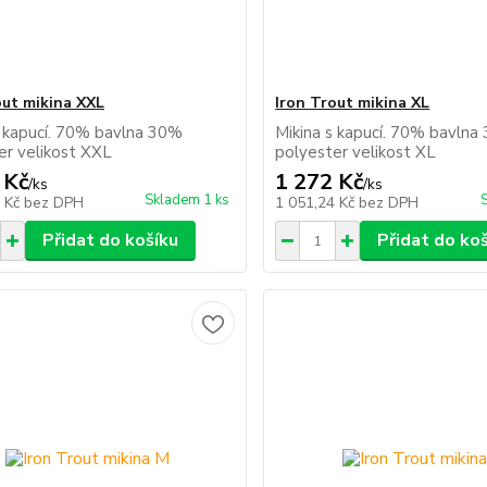
out mikina XXL
Iron Trout mikina XL
s kapucí. 70% bavlna 30%
Mikina s kapucí. 70% bavlna
er velikost XXL
polyester velikost XL
 Kč
1 272 Kč
/
ks
/
ks
Skladem 1 ks
4 Kč
bez DPH
1 051,24 Kč
bez DPH
Přidat do košíku
Přidat do ko