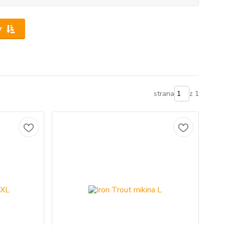
y
strana
z 1