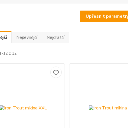
Upřesnit parametr
ější
Nejlevnější
Nejdražší
1-12 z 12