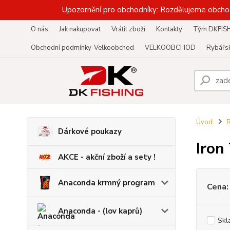
Upozornění pro obchodníky: Rozdělujeme obcho
O nás
Jak nakupovat
Vrátit zboží
Kontakty
Tým DKFIS
Obchodní podmínky-Velkoobchod
VELKOOBCHOD
Rybářsk
Úvod
R
Dárkové poukazy
Iron
AKCE - akční zboží a sety !
Anaconda krmný program
Cena:
Anaconda - (lov kaprů)
Skl