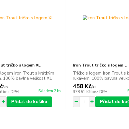
out tričko s logem XL
Iron Trout tričko s logem L
s logem Iron Trout s krátkým
Tričko s logem Iron Trout s 
. 100% bavlna velikost XL
rukávem. 100% bavlna velik
č
458 Kč
/
ks
/
ks
Skladem 2 ks
Kč
bez DPH
378,51 Kč
bez DPH
Přidat do košíku
Přidat do ko