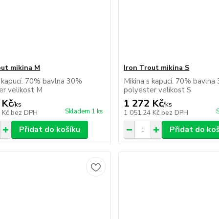
out mikina M
Iron Trout mikina S
s kapucí. 70% bavlna 30%
Mikina s kapucí. 70% bavlna
er velikost M
polyester velikost S
 Kč
1 272 Kč
/
ks
/
ks
Skladem 1 ks
4 Kč
bez DPH
1 051,24 Kč
bez DPH
Přidat do košíku
Přidat do ko