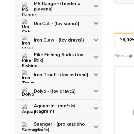
MS Range - (feeder a
plavaná)
Uni Cat - (lov sumců)
Nejnov
Iron Claw - (lov dravců)
Pike Fishing Sucks (lov
Zobrazuji 
štik)
Iron Trout - (lov pstruhů)
Doiyo - (lov dravců)
Aquantic - (mořský
program)
Saenger - (pro každého
rybáře)