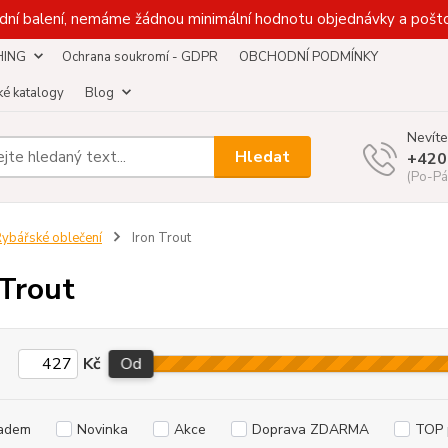
dní balení, nemáme žádnou minimální hodnotu objednávky a pošto
HING
Ochrana soukromí - GDPR
OBCHODNÍ PODMÍNKY
é katalogy
Blog
Nevíte
Hledat
+420
(Po-Pá
ybářské oblečení
Iron Trout
 Trout
Kč
Od
adem
Novinka
Akce
Doprava ZDARMA
TOP 