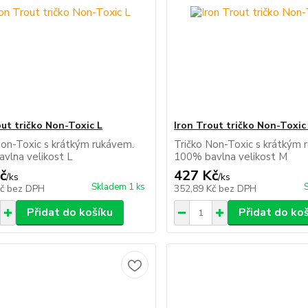
out tričko Non-Toxic L
Iron Trout tričko Non-Toxic
Non-Toxic s krátkým rukávem.
Tričko Non-Toxic s krátkým 
vlna velikost L
100% bavlna velikost M
č
427 Kč
/
ks
/
ks
Skladem 1 ks
Kč
bez DPH
352,89 Kč
bez DPH
Přidat do košíku
Přidat do ko