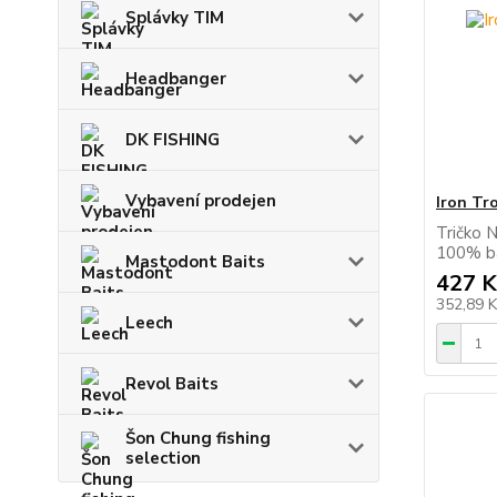
Splávky TIM
Headbanger
DK FISHING
Vybavení prodejen
Iron Tr
Tričko 
100% ba
Mastodont Baits
427 K
352,89 
Leech
Revol Baits
Šon Chung fishing
selection