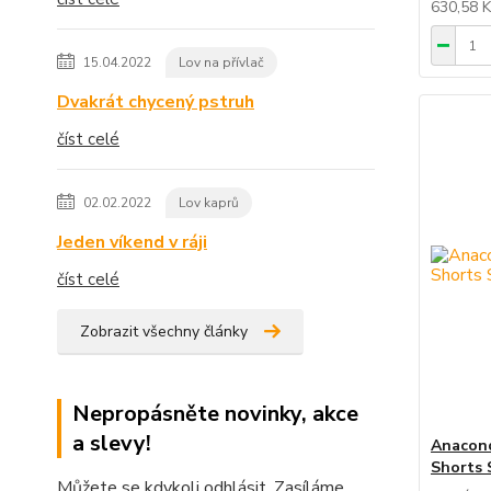
630,58 
15.04.2022
Lov na přívlač
Dvakrát chycený pstruh
číst celé
02.02.2022
Lov kaprů
Jeden víkend v ráji
číst celé
Zobrazit všechny články
Nepropásněte novinky, akce
a slevy!
Anacond
Shorts 
Můžete se kdykoli odhlásit. Zasíláme