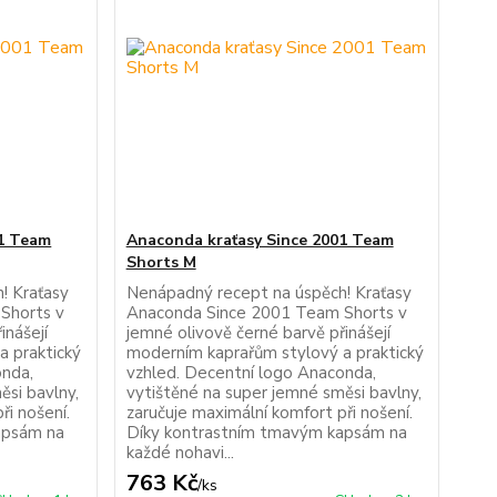
01 Team
Anaconda kraťasy Since 2001 Team
Shorts M
! Kraťasy
Nenápadný recept na úspěch! Kraťasy
Shorts v
Anaconda Since 2001 Team Shorts v
inášejí
jemné olivově černé barvě přinášejí
a praktický
moderním kaprařům stylový a praktický
onda,
vzhled. Decentní logo Anaconda,
ěsi bavlny,
vytištěné na super jemné směsi bavlny,
ři nošení.
zaručuje maximální komfort při nošení.
apsám na
Díky kontrastním tmavým kapsám na
každé nohavi...
763 Kč
/
ks