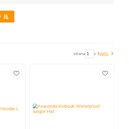
y
strana
z 3
další