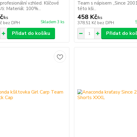
profesionální vzhled. Klíčové
Team s nápisem „Since 200
ti: Materiál: 100%...
této kši...
č
458 Kč
/
ks
/
ks
Skladem 3 ks
Kč
bez DPH
378,51 Kč
bez DPH
Přidat do košíku
Přidat do ko