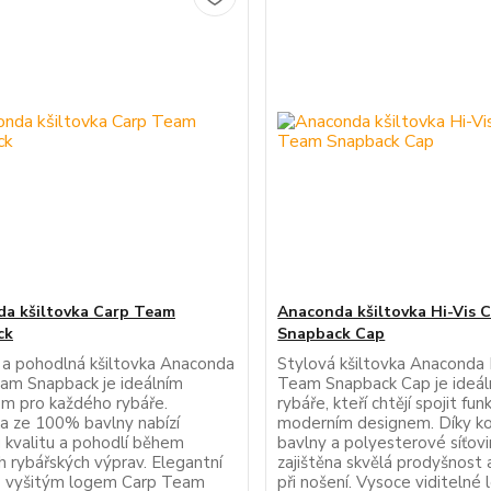
a kšiltovka Carp Team
Anaconda kšiltovka Hi-Vis 
ck
Snapback Cap
 a pohodlná kšiltovka Anaconda
Stylová kšiltovka Anaconda 
am Snapback je ideálním
Team Snapback Cap je ideál
m pro každého rybáře.
rybáře, kteří chtějí spojit fu
ka ze 100% bavlny nabízí
moderním designem. Díky k
 kvalitu a pohodlí během
bavlny a polyesterové síťovi
h rybářských výprav. Elegantní
zajištěna skvělá prodyšnost
s vyšitým logem Carp Team
při nošení. Vysoce viditelné