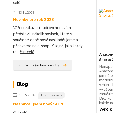
celé
23.11.2022
Novinky pro rok 2023
Vážení zákazníci, rádi bychom vám
představili několik novinek, které v
současné době nově naskladňujeme a
přidáváme na e-shop. Stejně, jako každý
ro...
číst celé
Anacond
Shorts 
Zobrazit všechny novinky
Nenápad
Anacond
jemné ol
moderní
Blog
vzhled.
vytiště
zaručuje
13.05.2026
Lov na splávek
Díky ko
každé no
Nasmrkal jsem nový SOPEL
763 K
číst celé