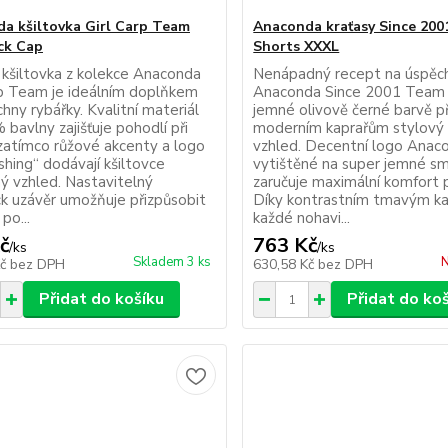
a kšiltovka Girl Carp Team
Anaconda kraťasy Since 20
ck Cap
Shorts XXXL
 kšiltovka z kolekce Anaconda
Nenápadný recept na úspěch
rp Team je ideálním doplňkem
Anaconda Since 2001 Team 
hny rybářky. Kvalitní materiál
jemné olivově černé barvě př
bavlny zajišťuje pohodlí při
moderním kaprařům stylový 
 zatímco růžové akcenty a logo
vzhled. Decentní logo Anac
shing“ dodávají kšiltovce
vytištěné na super jemné sm
ný vzhled. Nastavitelný
zaručuje maximální komfort p
k uzávěr umožňuje přizpůsobit
Díky kontrastním tmavým k
po...
každé nohavi...
č
763 Kč
/
ks
/
ks
Skladem 3 ks
N
Kč
bez DPH
630,58 Kč
bez DPH
Přidat do košíku
Přidat do ko