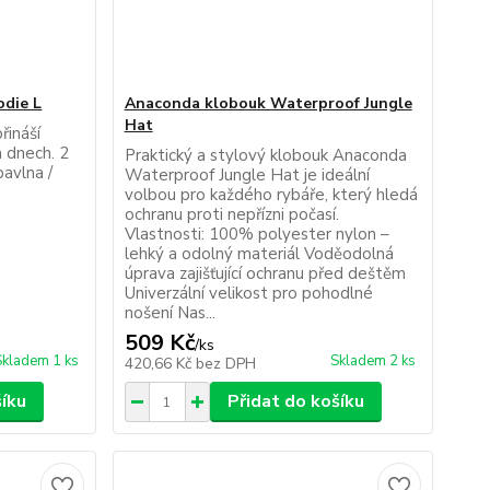
odie L
Anaconda klobouk Waterproof Jungle
Hat
řináší
h dnech. 2
Praktický a stylový klobouk Anaconda
avlna /
Waterproof Jungle Hat je ideální
volbou pro každého rybáře, který hledá
ochranu proti nepřízni počasí.
Vlastnosti: 100% polyester nylon –
lehký a odolný materiál Voděodolná
úprava zajišťující ochranu před deštěm
Univerzální velikost pro pohodlné
nošení Nas...
509 Kč
/
ks
Skladem 1 ks
Skladem 2 ks
420,66 Kč
bez DPH
šíku
Přidat do košíku