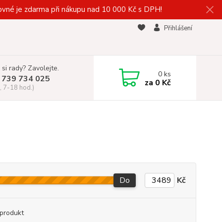
vné je zdarma při nákupu nad 10 000 Kč s DPH!
Přihlášení
 si rady? Zavolejte.
0
ks
 739 734 025
za
0 Kč
, 7-18 hod.)
Do
Kč
produkt