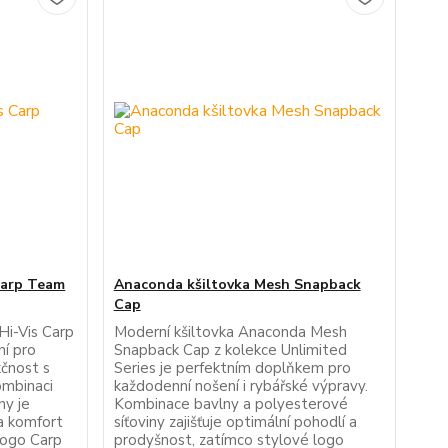
Carp Team
Anaconda kšiltovka Mesh Snapback
Cap
Hi-Vis Carp
Moderní kšiltovka Anaconda Mesh
ní pro
Snapback Cap z kolekce Unlimited
nkčnost s
Series je perfektním doplňkem pro
ombinaci
každodenní nošení i rybářské výpravy.
ny je
Kombinace bavlny a polyesterové
 a komfort
síťoviny zajišťuje optimální pohodlí a
 logo Carp
prodyšnost, zatímco stylové logo