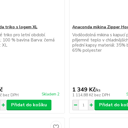
a triko s logem XL
Anaconda mikina Zipper Ho
é triko pro letní období.
Voděodolná mikina s kapucí p
l: 100 % bavlna Barva: černá
příjemné teplo v chladnějšíc
: XL
přední kapsy materiál: 35% b
65% polyester
č
1 349 Kč
/
ks
Skladem 2
Kč
bez DPH
1 114,88 Kč
bez DPH
Přidat do košíku
Přidat do ko