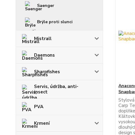
Saenger
Brýle proti slunci
Mistrall
Daemons
Sharpfishes
Anacond
Servis, údržba, anti-
Snapba
insect
Stylová
Carp Te
PVA
doplňke
Kšiltov
vysokou
Krmení
dlouhýc
design 