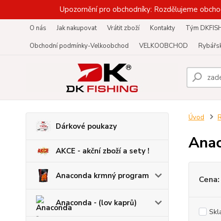
Upozornění pro obchodníky: Rozdělujeme obcho
O nás
Jak nakupovat
Vrátit zboží
Kontakty
Tým DKFIS
Obchodní podmínky-Velkoobchod
VELKOOBCHOD
Rybářsk
Úvod
R
Dárkové poukazy
Ana
AKCE - akční zboží a sety !
Anaconda krmný program
Cena:
Anaconda - (lov kaprů)
Skl