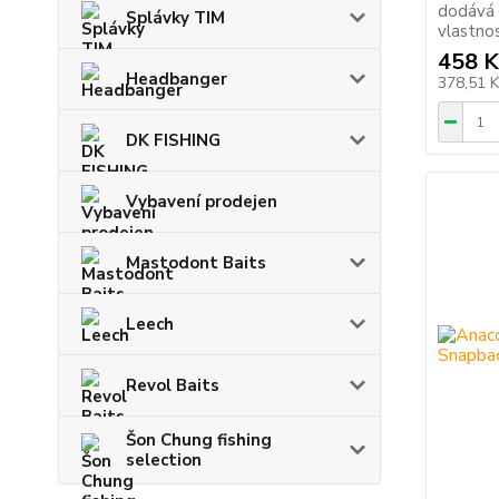
dodává 
Splávky TIM
vlastnos
458 K
Headbanger
378,51 
DK FISHING
Vybavení prodejen
Mastodont Baits
Leech
Revol Baits
Šon Chung fishing
selection