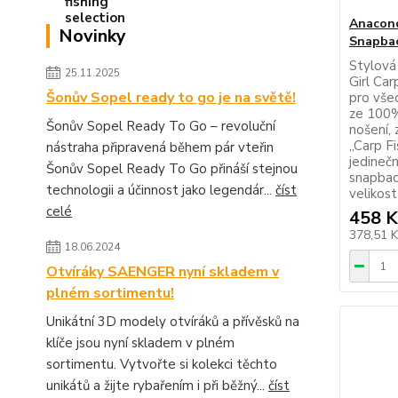
Anacond
Novinky
Snapba
Stylová
25.11.2025
Girl Ca
Šonův Sopel ready to go je na světě!
pro všec
ze 100% 
Šonův Sopel Ready To Go – revoluční
nošení,
„Carp Fi
nástraha připravená během pár vteřin
jedineč
Šonův Sopel Ready To Go přináší stejnou
snapbac
technologii a účinnost jako legendár...
číst
velikost 
celé
458 K
378,51 
18.06.2024
Otvíráky SAENGER nyní skladem v
plném sortimentu!
Unikátní 3D modely otvíráků a přívěsků na
klíče jsou nyní skladem v plném
sortimentu. Vytvořte si kolekci těchto
unikátů a žijte rybařením i při běžný...
číst