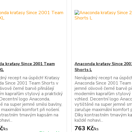
a kraťasy Since 2001 Team
Anaconda kraťasy Since 20
XL
Shorts L
ný recept na úspěch! Kraťasy
Nenápadný recept na úspěch
a Since 2001 Team Shorts v
Anaconda Since 2001 Team 
ivově černé barvě přinášejí
jemné olivově černé barvě př
m kaprařům stylový a praktický
moderním kaprařům stylový 
 Decentní logo Anaconda,
vzhled. Decentní logo Anac
né na super jemné směsi bavlny,
vytištěné na super jemné sm
 maximální komfort při nošení.
zaručuje maximální komfort p
ntrastním tmavým kapsám na
Díky kontrastním tmavým k
havi...
každé nohavi...
č
763 Kč
/
ks
/
ks