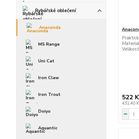
Rybářské oblečení
Anaconda
Anacond
Praktick
Materia
MS Range
Velikost
Uni Cat
Iron Claw
Iron Trout
522 K
431,40 
Doiyo
Aquantic