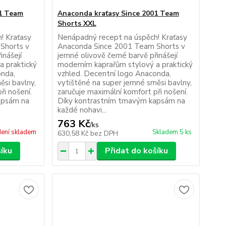
01 Team
Anaconda kraťasy Since 2001 Team
Shorts XXL
! Kraťasy
Nenápadný recept na úspěch! Kraťasy
Shorts v
Anaconda Since 2001 Team Shorts v
inášejí
jemné olivově černé barvě přinášejí
a praktický
moderním kaprařům stylový a praktický
onda,
vzhled. Decentní logo Anaconda,
ěsi bavlny,
vytištěné na super jemné směsi bavlny,
ři nošení.
zaručuje maximální komfort při nošení.
apsám na
Díky kontrastním tmavým kapsám na
každé nohavi...
763 Kč
/
ks
ení skladem
Skladem 5 ks
630,58 Kč
bez DPH
šíku
Přidat do košíku