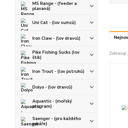
MS Range - (feeder a
plavaná)
Uni Cat - (lov sumců)
Nejnov
Iron Claw - (lov dravců)
Pike Fishing Sucks (lov
Zobrazuji 
štik)
Iron Trout - (lov pstruhů)
Doiyo - (lov dravců)
Aquantic - (mořský
program)
Saenger - (pro každého
rybáře)