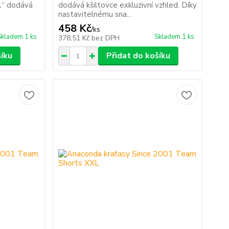
1“ dodává
dodává kšiltovce exkluzivní vzhled. Díky
nastavitelnému sna...
458 Kč
/
ks
Skladem 1 ks
Skladem 1 ks
378,51 Kč
bez DPH
šíku
Přidat do košíku