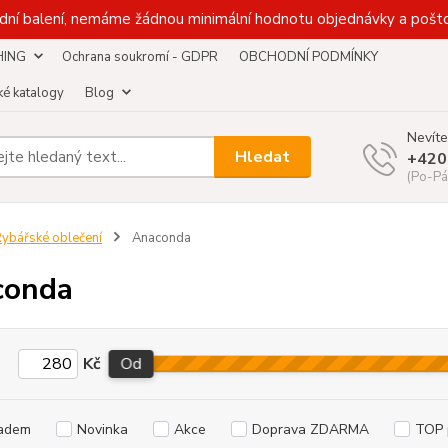
dní balení, nemáme žádnou minimální hodnotu objednávky a pošto
HING
Ochrana soukromí - GDPR
OBCHODNÍ PODMÍNKY
é katalogy
Blog
Nevíte
Hledat
+420
(Po-Pá
ybářské oblečení
Anaconda
conda
Kč
Od
adem
Novinka
Akce
Doprava ZDARMA
TOP 