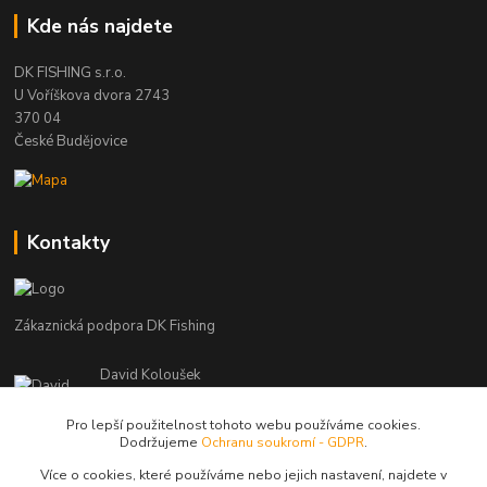
Kde nás najdete
DK FISHING s.r.o.
U Voříškova dvora 2743
370 04
České Budějovice
Kontakty
Zákaznická podpora DK Fishing
David Koloušek
+420 739 734 025
(Po-Pá, 7-18 hod.)
Pro lepší použitelnost tohoto webu používáme cookies.
Dodržujeme
Ochranu soukromí - GDPR
.
david@dkfishing.cz
Více o cookies, které používáme nebo jejich nastavení, najdete v