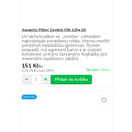
Aquantic Pilker Zombie Pilk 125g GS
UV-aktivní pilker se „zombie“ vzhledem
napodobuje poraněnou rybku, kterou mořští
predátoři nedokážou ignorovat. Rychle
propadá, má agresivní barvy a je osazen
extrémně ostrými červenými trojháčky pro
maximální úspěšnost záběrů.
151 Kč
/
ks
Skladem 10 ks
124,79 Kč
bez DPH
Přidat do košíku
Novinka