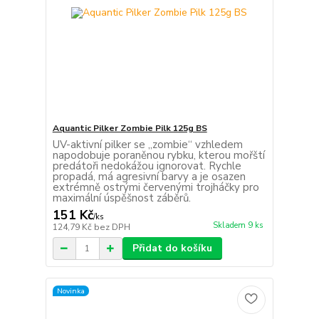
Aquantic Pilker Zombie Pilk 125g BS
UV-aktivní pilker se „zombie“ vzhledem
napodobuje poraněnou rybku, kterou mořští
predátoři nedokážou ignorovat. Rychle
propadá, má agresivní barvy a je osazen
extrémně ostrými červenými trojháčky pro
maximální úspěšnost záběrů.
151 Kč
/
ks
Skladem 9 ks
124,79 Kč
bez DPH
Přidat do košíku
Novinka