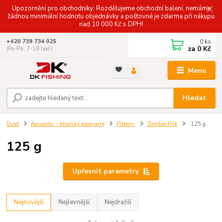
Upozornění pro obchodníky: Rozdělujeme obchodní balení, nemáme
žádnou minimální hodnotu objednávky a poštovné je zdarma při nákupu
nad 10 000 Kč s DPH!
0
ks
+420 739 734 025
za
0 Kč
(Po-Pá, 7-18 hod.)
Menu
Hledat
Úvod
Aquantic - (mořský program)
Pilkery
Zombie Pilk
125 g
125 g
Upřesnit parametry
Nejnovější
Nejlevnější
Nejdražší