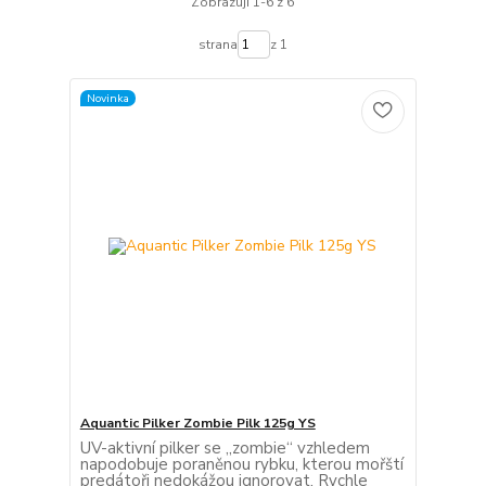
Zobrazuji 1-6 z 6
strana
z 1
Novinka
Aquantic Pilker Zombie Pilk 125g YS
UV-aktivní pilker se „zombie“ vzhledem
napodobuje poraněnou rybku, kterou mořští
predátoři nedokážou ignorovat. Rychle