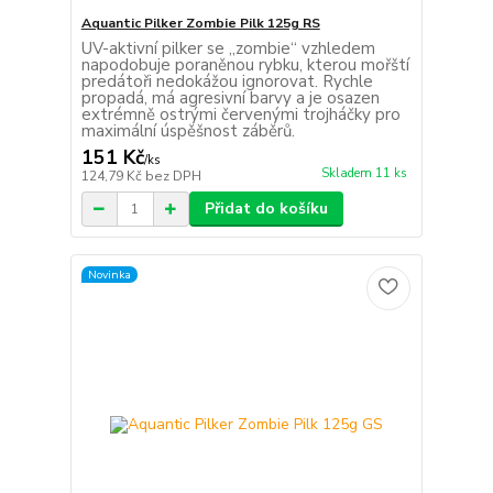
Aquantic Pilker Zombie Pilk 125g RS
UV-aktivní pilker se „zombie“ vzhledem
napodobuje poraněnou rybku, kterou mořští
predátoři nedokážou ignorovat. Rychle
propadá, má agresivní barvy a je osazen
extrémně ostrými červenými trojháčky pro
maximální úspěšnost záběrů.
151 Kč
/
ks
Skladem 11 ks
124,79 Kč
bez DPH
Přidat do košíku
Novinka