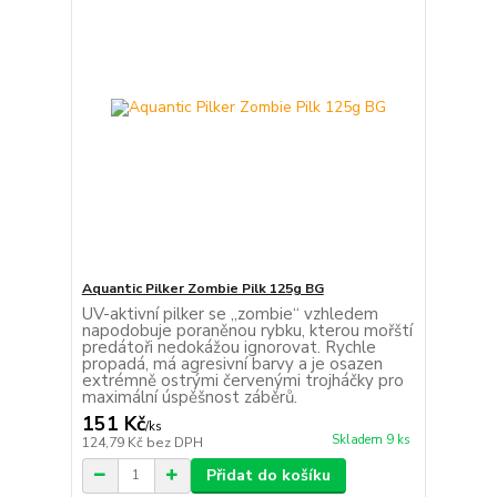
Aquantic Pilker Zombie Pilk 125g BG
UV-aktivní pilker se „zombie“ vzhledem
napodobuje poraněnou rybku, kterou mořští
predátoři nedokážou ignorovat. Rychle
propadá, má agresivní barvy a je osazen
extrémně ostrými červenými trojháčky pro
maximální úspěšnost záběrů.
151 Kč
/
ks
Skladem 9 ks
124,79 Kč
bez DPH
Přidat do košíku