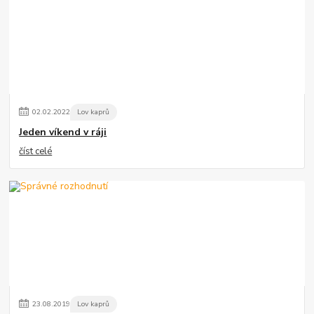
02
.
02
.
2022
Lov kaprů
Jeden víkend v ráji
číst celé
23
.
08
.
2019
Lov kaprů