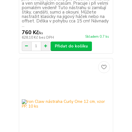
a ven směřujícím ocasům. Pracuje i při velmi
pomalém vedení! Tuto nástrahu si zamilují
štiky, candáti, sumci a okouni. Můžete
nastražit klasicky na jigový háček nebo na
offset. Délka v pohybu cca 15 cm! Návnady
...
760 Kč
/
ks
Skladem 0.7 ks
628,10 Kč
bez DPH
Přidat do košíku