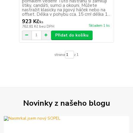
pomalém vedení! Tuto nástrahu si zamilují
štiky, candáti, sumci a okouni. Můžete
nastražit klasicky na jigový háček nebo na
offset. Délka v pohybu cca. 15 cm! délka 1...
923 Kč
/
ks
Skladem 1 ks
762,81 Kč
bez DPH
Přidat do košíku
strana
z 1
Novinky z našeho blogu