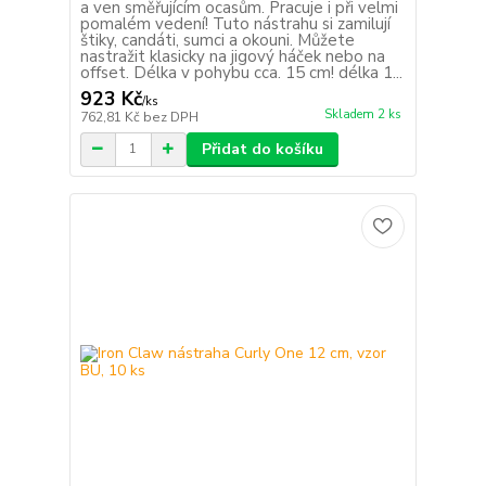
a ven směřujícím ocasům. Pracuje i při velmi
pomalém vedení! Tuto nástrahu si zamilují
štiky, candáti, sumci a okouni. Můžete
nastražit klasicky na jigový háček nebo na
offset. Délka v pohybu cca. 15 cm! délka 1...
923 Kč
/
ks
Skladem 2 ks
762,81 Kč
bez DPH
Přidat do košíku