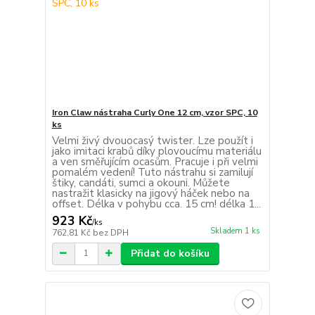
Iron Claw nástraha Curly One 12 cm, vzor SPC, 10
ks
Velmi živý dvouocasý twister. Lze použít i
jako imitaci krabů díky plovoucímu materiálu
a ven směřujícím ocasům. Pracuje i při velmi
pomalém vedení! Tuto nástrahu si zamilují
štiky, candáti, sumci a okouni. Můžete
nastražit klasicky na jigový háček nebo na
offset. Délka v pohybu cca. 15 cm! délka 1...
923 Kč
/
ks
Skladem 1 ks
762,81 Kč
bez DPH
Přidat do košíku