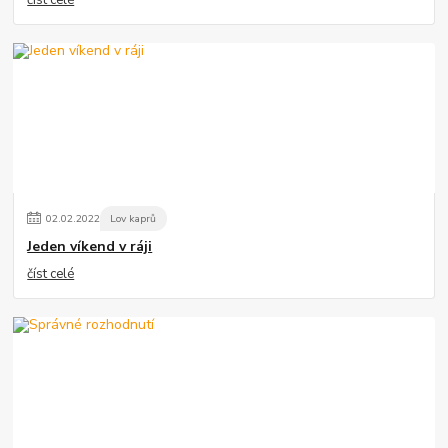
číst celé
02
.
02
.
2022
Lov kaprů
Jeden víkend v ráji
číst celé