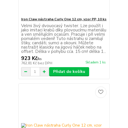
Iron Claw nástraha Curly One 12 cm, vzor PP, 10 ks
Velmi živý dvouocasý twister. Lze použít i
jako imitaci krabů díky plovoucímu materiálu
a ven směřujícím ocasům. Pracuje i při velmi
pomalém vedení! Tuto nástrahu si zamilují
štiky, candáti, sumci a okouni. Můžete
nastražit klasicky na jigový háček nebo na
offset. Délka v pohybu cca. 15 cm! délka 1...
923 Kč
/
ks
Skladem 1 ks
762,81 Kč
bez DPH
Přidat do košíku