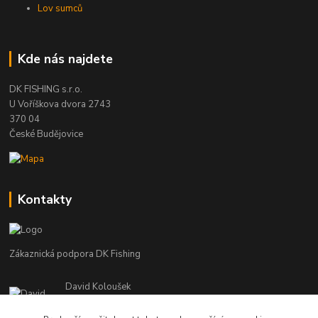
Lov sumců
Kde nás najdete
DK FISHING s.r.o.
U Voříškova dvora 2743
370 04
České Budějovice
Kontakty
Zákaznická podpora DK Fishing
David Koloušek
+420 739 734 025
(Po-Pá, 7-18 hod.)