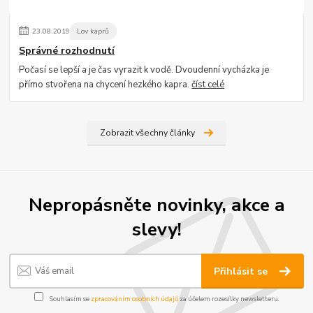
23
.
08
.
2019
Lov kaprů
Správné rozhodnutí
Počasí se lepší a je čas vyrazit k vodě. Dvoudenní vycházka je
přímo stvořena na chycení hezkého kapra.
číst celé
Zobrazit všechny články
Nepropásněte novinky, akce a
slevy!
Přihlásit se
Souhlasím se
zpracováním osobních údajů
za účelem rozesílky newsletteru.