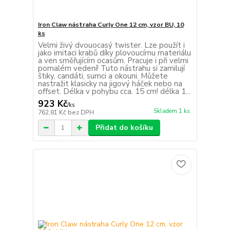
Iron Claw nástraha Curly One 12 cm, vzor BU, 10
ks
Velmi živý dvouocasý twister. Lze použít i
jako imitaci krabů díky plovoucímu materiálu
a ven směřujícím ocasům. Pracuje i při velmi
pomalém vedení! Tuto nástrahu si zamilují
štiky, candáti, sumci a okouni. Můžete
nastražit klasicky na jigový háček nebo na
offset. Délka v pohybu cca. 15 cm! délka 1...
923 Kč
/
ks
Skladem 1 ks
762,81 Kč
bez DPH
Přidat do košíku