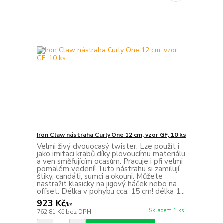
Iron Claw nástraha Curly One 12 cm, vzor GF, 10 ks
Velmi živý dvouocasý twister. Lze použít i
jako imitaci krabů díky plovoucímu materiálu
a ven směřujícím ocasům. Pracuje i při velmi
pomalém vedení! Tuto nástrahu si zamilují
štiky, candáti, sumci a okouni. Můžete
nastražit klasicky na jigový háček nebo na
offset. Délka v pohybu cca. 15 cm! délka 1...
923 Kč
/
ks
Skladem 1 ks
762,81 Kč
bez DPH