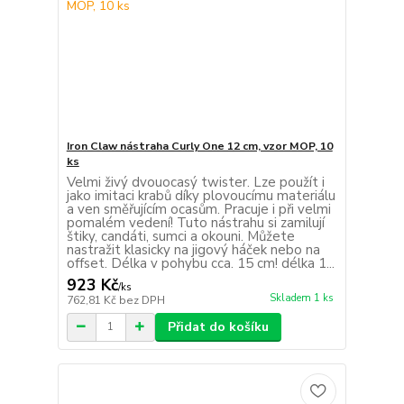
Iron Claw nástraha Curly One 12 cm, vzor MOP, 10
ks
Velmi živý dvouocasý twister. Lze použít i
jako imitaci krabů díky plovoucímu materiálu
a ven směřujícím ocasům. Pracuje i při velmi
pomalém vedení! Tuto nástrahu si zamilují
štiky, candáti, sumci a okouni. Můžete
nastražit klasicky na jigový háček nebo na
offset. Délka v pohybu cca. 15 cm! délka 1...
923 Kč
/
ks
Skladem 1 ks
762,81 Kč
bez DPH
Přidat do košíku