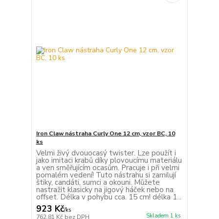
Iron Claw nástraha Curly One 12 cm, vzor BC, 10
ks
Velmi živý dvouocasý twister. Lze použít i
jako imitaci krabů díky plovoucímu materiálu
a ven směřujícím ocasům. Pracuje i při velmi
pomalém vedení! Tuto nástrahu si zamilují
štiky, candáti, sumci a okouni. Můžete
nastražit klasicky na jigový háček nebo na
offset. Délka v pohybu cca. 15 cm! délka 1...
923 Kč
/
ks
Skladem 1 ks
762,81 Kč
bez DPH