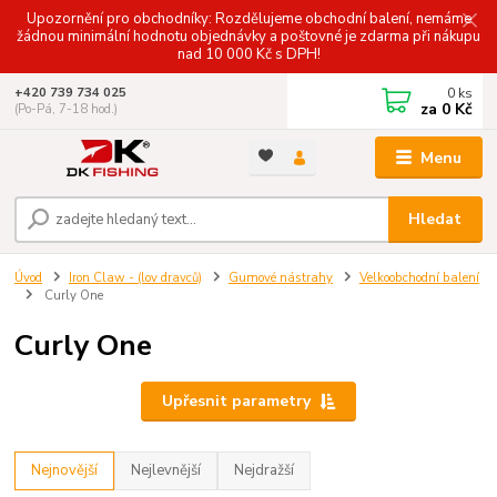
Upozornění pro obchodníky: Rozdělujeme obchodní balení, nemáme
žádnou minimální hodnotu objednávky a poštovné je zdarma při nákupu
nad 10 000 Kč s DPH!
0
ks
+420 739 734 025
za
0 Kč
(Po-Pá, 7-18 hod.)
Menu
Hledat
Úvod
Iron Claw - (lov dravců)
Gumové nástrahy
Velkoobchodní balení
Curly One
Curly One
Upřesnit parametry
Nejnovější
Nejlevnější
Nejdražší