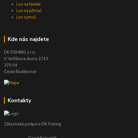
Lov na feeder
Lov na přívlač
Lov sumců
Kde nás najdete
DK FISHING s.r.o.
U Voříškova dvora 2743
370 04
České Budějovice
Kontakty
Zákaznická podpora DK Fishing