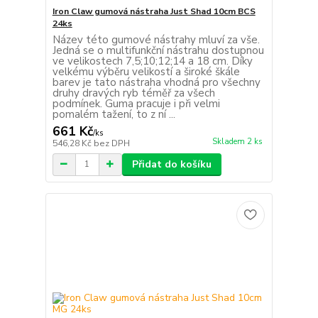
Iron Claw gumová nástraha Just Shad 10cm BCS
24ks
Název této gumové nástrahy mluví za vše.
Jedná se o multifunkční nástrahu dostupnou
ve velikostech 7,5;10;12;14 a 18 cm. Díky
velkému výběru velikostí a široké škále
barev je tato nástraha vhodná pro všechny
druhy dravých ryb téměř za všech
podmínek. Guma pracuje i při velmi
pomalém tažení, to z ní ...
661 Kč
/
ks
Skladem 2 ks
546,28 Kč
bez DPH
Přidat do košíku