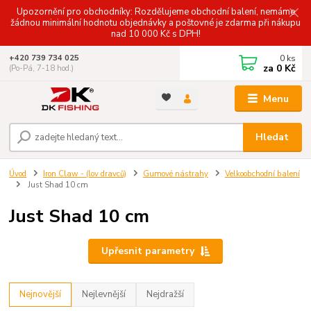
Upozornění pro obchodníky: Rozdělujeme obchodní balení, nemáme
žádnou minimální hodnotu objednávky a poštovné je zdarma při nákupu
nad 10 000 Kč s DPH!
0
ks
+420 739 734 025
za
0 Kč
(Po-Pá, 7-18 hod.)
Menu
Hledat
Úvod
Iron Claw - (lov dravců)
Gumové nástrahy
Velkoobchodní balení
Just Shad 10 cm
Just Shad 10 cm
Upřesnit parametry
Nejnovější
Nejlevnější
Nejdražší