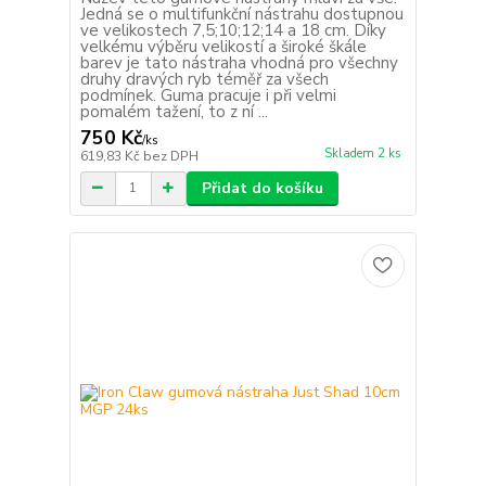
Jedná se o multifunkční nástrahu dostupnou
ve velikostech 7,5;10;12;14 a 18 cm. Díky
velkému výběru velikostí a široké škále
barev je tato nástraha vhodná pro všechny
druhy dravých ryb téměř za všech
podmínek. Guma pracuje i při velmi
pomalém tažení, to z ní ...
750 Kč
/
ks
Skladem 2 ks
619,83 Kč
bez DPH
Přidat do košíku