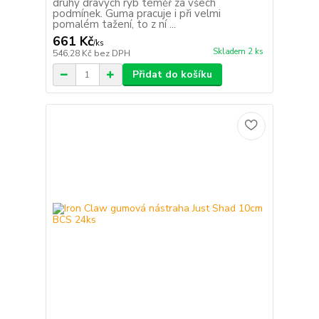
druhy dravých ryb téměř za všech
podmínek. Guma pracuje i při velmi
pomalém tažení, to z ní ...
661 Kč
/
ks
Skladem 2 ks
546,28 Kč
bez DPH
Přidat do košíku