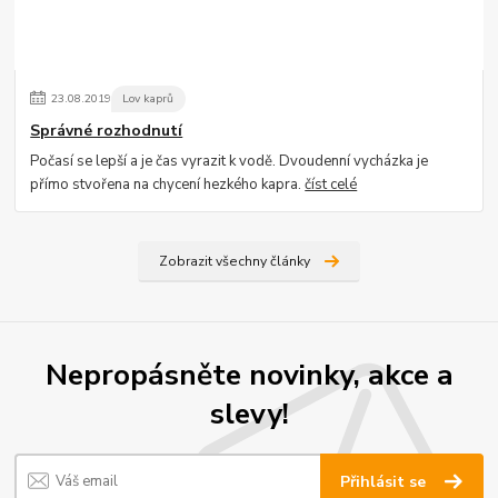
23
.
08
.
2019
Lov kaprů
Správné rozhodnutí
Počasí se lepší a je čas vyrazit k vodě. Dvoudenní vycházka je
přímo stvořena na chycení hezkého kapra.
číst celé
Zobrazit všechny články
Nepropásněte novinky, akce a
slevy!
Přihlásit se