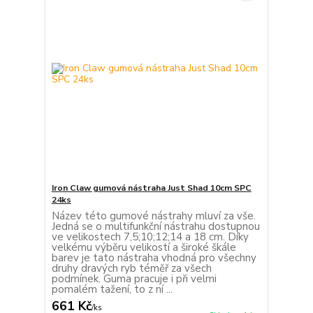
Iron Claw gumová nástraha Just Shad 10cm SPC
24ks
Název této gumové nástrahy mluví za vše.
Jedná se o multifunkční nástrahu dostupnou
ve velikostech 7,5;10;12;14 a 18 cm. Díky
velkému výběru velikostí a široké škále
barev je tato nástraha vhodná pro všechny
druhy dravých ryb téměř za všech
podmínek. Guma pracuje i při velmi
pomalém tažení, to z ní ...
661 Kč
/
ks