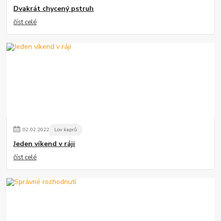
Dvakrát chycený pstruh
číst celé
02
.
02
.
2022
Lov kaprů
Jeden víkend v ráji
číst celé