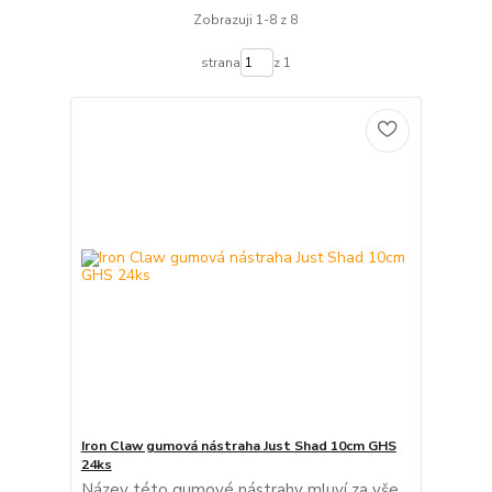
Zobrazuji 1-8 z 8
strana
z 1
Iron Claw gumová nástraha Just Shad 10cm GHS
24ks
Název této gumové nástrahy mluví za vše.