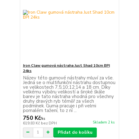
Iron Claw gumová nástraha Just Shad 10cm BPI
24ks
Název této gumové nástrahy mluví za vše.
Jedná se o multifunkční nástrahu dostupnou
ve velikostech 7,5;10;12;14 a 18 cm. Díky
velkému výběru velikostí a široké škále
barev je tato nástraha vhodná pro všechny
druhy dravých ryb téměř za všech
podmínek. Guma pracuje i při velmi
pomalém tažení, to z ní ...
750 Kč
/
ks
Skladem 2 ks
619,83 Kč
bez DPH
Přidat do košíku