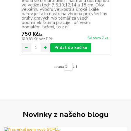
Jedná se o multifunkční nástrahu dostupnou
ve velikostech 7,5;10;12;14 a 18 cm. Díky
velkému výběru velikostí a široké škále
barev je tato nástraha vhodná pro všechny
druhy dravých ryb téměř za všech
podmínek. Guma pracuje i při velmi
pomalém tažení, to z ní ...
750 Kč
/
ks
Skladem 7 ks
619,83 Kč
bez DPH
Přidat do košíku
strana
z 1
Novinky z našeho blogu