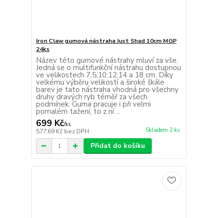
Iron Claw gumová nástraha Just Shad 10cm MGP
24ks
Název této gumové nástrahy mluví za vše.
Jedná se o multifunkční nástrahu dostupnou
ve velikostech 7,5;10;12;14 a 18 cm. Díky
velkému výběru velikostí a široké škále
barev je tato nástraha vhodná pro všechny
druhy dravých ryb téměř za všech
podmínek. Guma pracuje i při velmi
pomalém tažení, to z ní ...
699 Kč
/
ks
Skladem 2 ks
577,69 Kč
bez DPH
Přidat do košíku