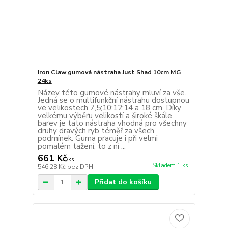
Iron Claw gumová nástraha Just Shad 10cm MG
24ks
Název této gumové nástrahy mluví za vše.
Jedná se o multifunkční nástrahu dostupnou
ve velikostech 7,5;10;12;14 a 18 cm. Díky
velkému výběru velikostí a široké škále
barev je tato nástraha vhodná pro všechny
druhy dravých ryb téměř za všech
podmínek. Guma pracuje i při velmi
pomalém tažení, to z ní ...
661 Kč
/
ks
Skladem 1 ks
546,28 Kč
bez DPH
Přidat do košíku