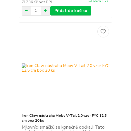
Skladem 1 ks
717,36 Kč
bez DPH
Přidat do košíku
Iron Claw nástraha Moby V-Tail 2.0 vzor FYC 12,5
cm box 20 ks
Milovníci smáčků se konečně dočkali! Tato