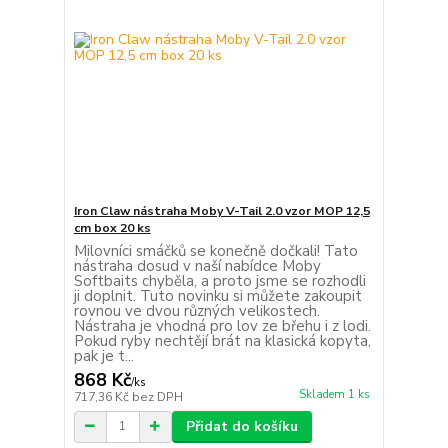
Iron Claw nástraha Moby V-Tail 2.0 vzor MOP 12,5
cm box 20 ks
Milovníci smáčků se konečně dočkali! Tato
nástraha dosud v naší nabídce Moby
Softbaits chyběla, a proto jsme se rozhodli
ji doplnit. Tuto novinku si můžete zakoupit
rovnou ve dvou různých velikostech.
Nástraha je vhodná pro lov ze břehu i z lodi.
Pokud ryby nechtějí brát na klasická kopyta,
pak je t...
868 Kč
/
ks
Skladem 1 ks
717,36 Kč
bez DPH
Přidat do košíku