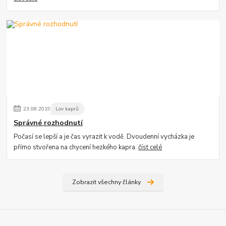
23
.
08
.
2019
Lov kaprů
Správné rozhodnutí
Počasí se lepší a je čas vyrazit k vodě. Dvoudenní vycházka je
přímo stvořena na chycení hezkého kapra.
číst celé
Zobrazit všechny články