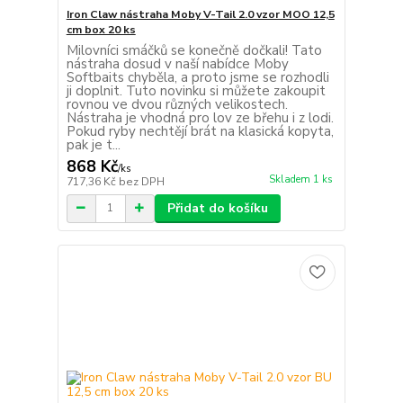
Iron Claw nástraha Moby V-Tail 2.0 vzor MOO 12,5
cm box 20 ks
Milovníci smáčků se konečně dočkali! Tato
nástraha dosud v naší nabídce Moby
Softbaits chyběla, a proto jsme se rozhodli
ji doplnit. Tuto novinku si můžete zakoupit
rovnou ve dvou různých velikostech.
Nástraha je vhodná pro lov ze břehu i z lodi.
Pokud ryby nechtějí brát na klasická kopyta,
pak je t...
868 Kč
/
ks
Skladem 1 ks
717,36 Kč
bez DPH
Přidat do košíku