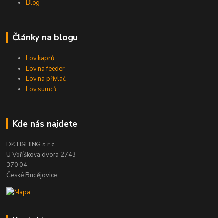
Blog
Články na blogu
Lov kaprů
Lov na feeder
Lov na přívlač
Lov sumců
Kde nás najdete
DK FISHING s.r.o.
U Voříškova dvora 2743
370 04
České Budějovice