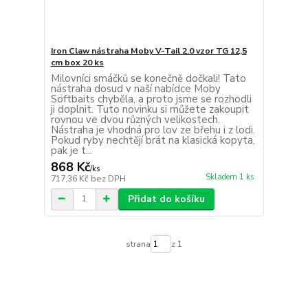
Iron Claw nástraha Moby V-Tail 2.0 vzor TG 12,5
cm box 20 ks
Milovníci smáčků se konečně dočkali! Tato
nástraha dosud v naší nabídce Moby
Softbaits chyběla, a proto jsme se rozhodli
ji doplnit. Tuto novinku si můžete zakoupit
rovnou ve dvou různých velikostech.
Nástraha je vhodná pro lov ze břehu i z lodi.
Pokud ryby nechtějí brát na klasická kopyta,
pak je t...
868 Kč
/
ks
Skladem 1 ks
717,36 Kč
bez DPH
Přidat do košíku
strana
z 1