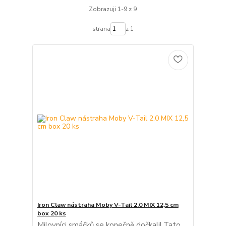
Zobrazuji 1-9 z 9
strana
z 1
Iron Claw nástraha Moby V-Tail 2.0 MIX 12,5 cm
box 20 ks
Milovníci smáčků se konečně dočkali! Tato