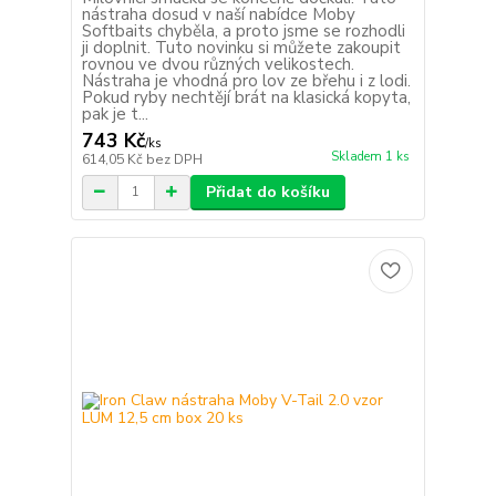
nástraha dosud v naší nabídce Moby
Softbaits chyběla, a proto jsme se rozhodli
ji doplnit. Tuto novinku si můžete zakoupit
rovnou ve dvou různých velikostech.
Nástraha je vhodná pro lov ze břehu i z lodi.
Pokud ryby nechtějí brát na klasická kopyta,
pak je t...
743 Kč
/
ks
Skladem 1 ks
614,05 Kč
bez DPH
Přidat do košíku