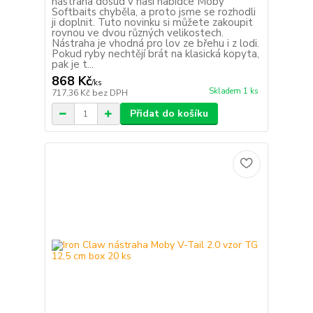
nástraha dosud v naší nabídce Moby
Softbaits chyběla, a proto jsme se rozhodli
ji doplnit. Tuto novinku si můžete zakoupit
rovnou ve dvou různých velikostech.
Nástraha je vhodná pro lov ze břehu i z lodi.
Pokud ryby nechtějí brát na klasická kopyta,
pak je t...
868 Kč
/
ks
Skladem 1 ks
717,36 Kč
bez DPH
Přidat do košíku