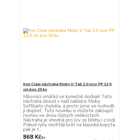
Iron Claw nástraha Moby V-Tail 2.0 vzor PP 12,5
cm box 20 ks
Milovníci smáčků se konečně dočkali! Tato
nástraha dosud v naší nabídce Moby
Softbaits chyběla, a proto jsme se rozhodli
ji doplnit. Tuto novinku si můžete zakoupit
rovnou ve dvou různých velikostech.
Nástraha je vhodná pro lov ze břehu i z lodi.
Pokud ryby nechtějí brát na klasická kopyta,
pak je t...
868 Kč
/
ks