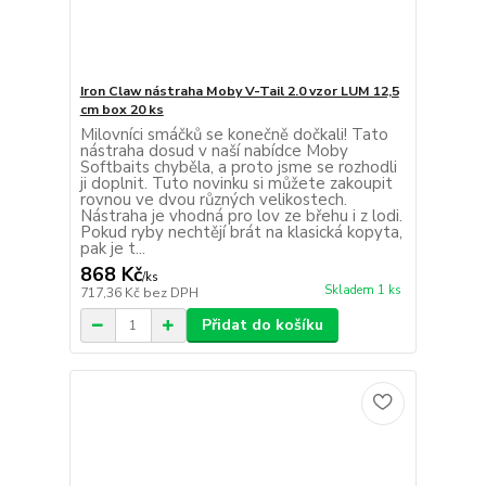
Iron Claw nástraha Moby V-Tail 2.0 vzor LUM 12,5
cm box 20 ks
Milovníci smáčků se konečně dočkali! Tato
nástraha dosud v naší nabídce Moby
Softbaits chyběla, a proto jsme se rozhodli
ji doplnit. Tuto novinku si můžete zakoupit
rovnou ve dvou různých velikostech.
Nástraha je vhodná pro lov ze břehu i z lodi.
Pokud ryby nechtějí brát na klasická kopyta,
pak je t...
868 Kč
/
ks
Skladem 1 ks
717,36 Kč
bez DPH
Přidat do košíku