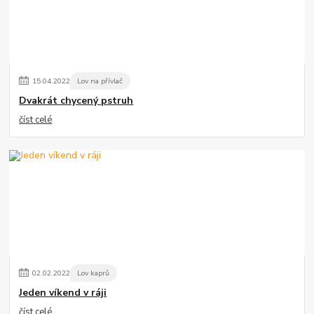
15
.
04
.
2022
Lov na přívlač
Dvakrát chycený pstruh
číst celé
02
.
02
.
2022
Lov kaprů
Jeden víkend v ráji
číst celé