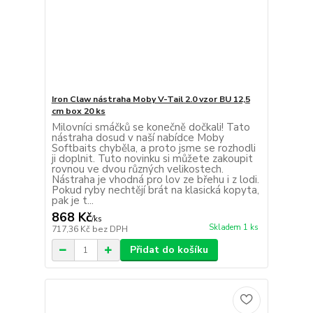
Iron Claw nástraha Moby V-Tail 2.0 vzor BU 12,5
cm box 20 ks
Milovníci smáčků se konečně dočkali! Tato
nástraha dosud v naší nabídce Moby
Softbaits chyběla, a proto jsme se rozhodli
ji doplnit. Tuto novinku si můžete zakoupit
rovnou ve dvou různých velikostech.
Nástraha je vhodná pro lov ze břehu i z lodi.
Pokud ryby nechtějí brát na klasická kopyta,
pak je t...
868 Kč
/
ks
Skladem 1 ks
717,36 Kč
bez DPH
Přidat do košíku