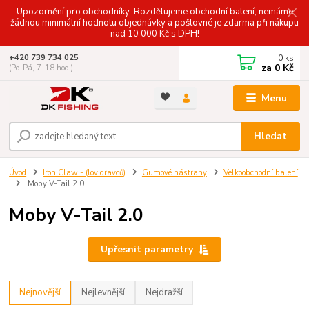
Upozornění pro obchodníky: Rozdělujeme obchodní balení, nemáme
žádnou minimální hodnotu objednávky a poštovné je zdarma při nákupu
nad 10 000 Kč s DPH!
0
ks
+420 739 734 025
za
0 Kč
(Po-Pá, 7-18 hod.)
Menu
Hledat
Úvod
Iron Claw - (lov dravců)
Gumové nástrahy
Velkoobchodní balení
Moby V-Tail 2.0
Moby V-Tail 2.0
Upřesnit parametry
Nejnovější
Nejlevnější
Nejdražší