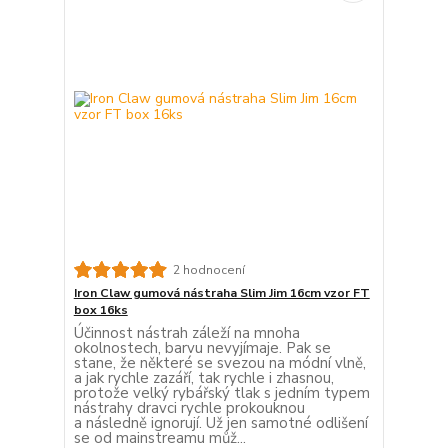
2 hodnocení
Iron Claw gumová nástraha Slim Jim 16cm vzor FT
box 16ks
Účinnost nástrah záleží na mnoha
okolnostech, barvu nevyjímaje. Pak se
stane, že některé se svezou na módní vlně,
a jak rychle zazáří, tak rychle i zhasnou,
protože velký rybářský tlak s jedním typem
nástrahy dravci rychle prokouknou
a následně ignorují. Už jen samotné odlišení
se od mainstreamu můž...