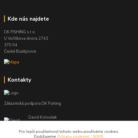
Kde nás najdete
DK FISHING s.r.o.
U Voříškova dvora 2743
370 04
České Budějovice
Kontakty
Zákaznická podpora DK Fishing
David Koloušek
+420 739 734 025
(Po-Pá, 7-18 hod.)
Pro lepší použitelnost tohoto webu používáme cookies.
Dodržujeme
Ochranu soukromí - GDPR
.