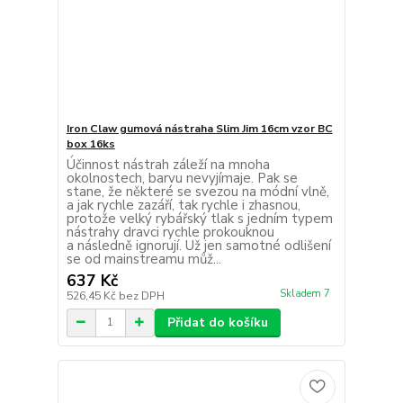
Iron Claw gumová nástraha Slim Jim 16cm vzor BC
box 16ks
Účinnost nástrah záleží na mnoha
okolnostech, barvu nevyjímaje. Pak se
stane, že některé se svezou na módní vlně,
a jak rychle zazáří, tak rychle i zhasnou,
protože velký rybářský tlak s jedním typem
nástrahy dravci rychle prokouknou
a následně ignorují. Už jen samotné odlišení
se od mainstreamu můž...
637 Kč
Skladem 7
526,45 Kč
bez DPH
Přidat do košíku