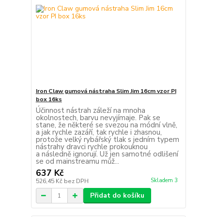
Iron Claw gumová nástraha Slim Jim 16cm vzor PI
box 16ks
Účinnost nástrah záleží na mnoha
okolnostech, barvu nevyjímaje. Pak se
stane, že některé se svezou na módní vlně,
a jak rychle zazáří, tak rychle i zhasnou,
protože velký rybářský tlak s jedním typem
nástrahy dravci rychle prokouknou
a následně ignorují. Už jen samotné odlišení
se od mainstreamu můž...
637 Kč
Skladem 3
526,45 Kč
bez DPH
Přidat do košíku