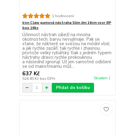
1 hodnocení
Iron Claw gumová nástraha Slim Jim 16cm vzor BP
box 16ks
Účinnost nástrah záleží na mnoha
okolnostech, barvu nevyjímaje. Pak se
stane, že některé se svezou na módní vlně,
a jak rychle zazáří, tak rychle i zhasnou,
protože velký rybářský tlak s jedním typem
nástrahy dravci rychle prokouknou
a následně ignorují. Už jen samotné odlišení
se od mainstreamu můž...
637 Kč
Skladem 1
526,45 Kč
bez DPH
Přidat do košíku