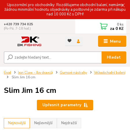
Upozornění pro obchodníky: Rozdělujeme obchodní balení, nemáme
žádnou minimální hodnotu objednávky a poštovné je zdarma při nákupu
nad 10 000 Kč s DPH!
0
ks
+420 739 734 025
za
0 Kč
(Po-Pá, 7-18 hod.)
Menu
Hledat
Úvod
Iron Claw - (lov dravců)
Gumové nástrahy
Velkoobchodní balení
Slim Jim 16 cm
Slim Jim 16 cm
Upřesnit parametry
Nejnovější
Nejlevnější
Nejdražší