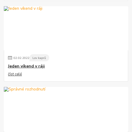
02
.
02
.
2022
Lov kaprů
Jeden víkend v ráji
číst celé