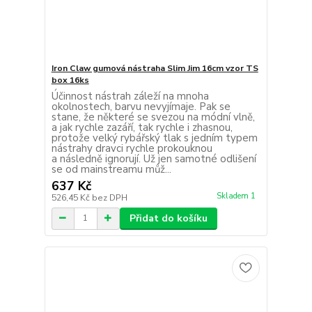
Iron Claw gumová nástraha Slim Jim 16cm vzor TS
box 16ks
Účinnost nástrah záleží na mnoha
okolnostech, barvu nevyjímaje. Pak se
stane, že některé se svezou na módní vlně,
a jak rychle zazáří, tak rychle i zhasnou,
protože velký rybářský tlak s jedním typem
nástrahy dravci rychle prokouknou
a následně ignorují. Už jen samotné odlišení
se od mainstreamu můž...
637 Kč
Skladem 1
526,45 Kč
bez DPH
Přidat do košíku