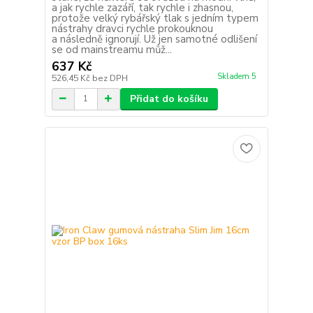
a jak rychle zazáří, tak rychle i zhasnou,
protože velký rybářský tlak s jedním typem
nástrahy dravci rychle prokouknou
a následně ignorují. Už jen samotné odlišení
se od mainstreamu můž...
637 Kč
Skladem 5
526,45 Kč
bez DPH
Přidat do košíku