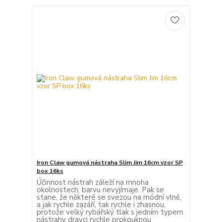
Iron Claw gumová nástraha Slim Jim 16cm vzor SP
box 16ks
Účinnost nástrah záleží na mnoha
okolnostech, barvu nevyjímaje. Pak se
stane, že některé se svezou na módní vlně,
a jak rychle zazáří, tak rychle i zhasnou,
protože velký rybářský tlak s jedním typem
nástrahy dravci rychle prokouknou