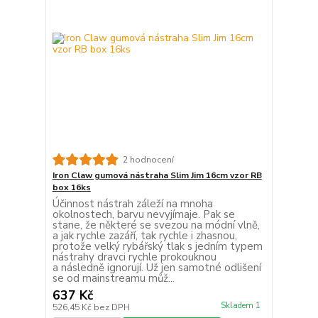
2 hodnocení
Iron Claw gumová nástraha Slim Jim 16cm vzor RB
box 16ks
Účinnost nástrah záleží na mnoha
okolnostech, barvu nevyjímaje. Pak se
stane, že některé se svezou na módní vlně,
a jak rychle zazáří, tak rychle i zhasnou,
protože velký rybářský tlak s jedním typem
nástrahy dravci rychle prokouknou
a následně ignorují. Už jen samotné odlišení
se od mainstreamu můž...
637 Kč
Skladem 1
526,45 Kč
bez DPH