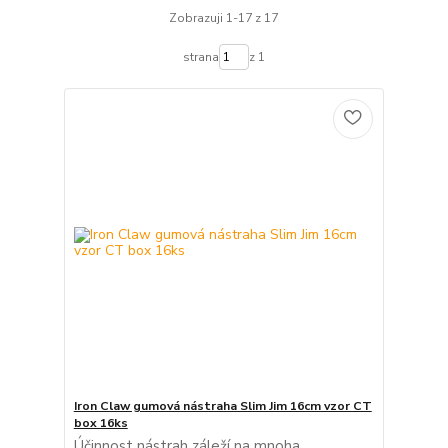
Zobrazuji 1-17 z 17
strana
z 1
Iron Claw gumová nástraha Slim Jim 16cm vzor CT
box 16ks
Účinnost nástrah záleží na mnoha