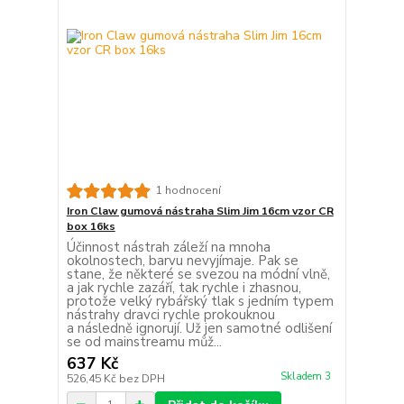
1 hodnocení
Iron Claw gumová nástraha Slim Jim 16cm vzor CR
box 16ks
Účinnost nástrah záleží na mnoha
okolnostech, barvu nevyjímaje. Pak se
stane, že některé se svezou na módní vlně,
a jak rychle zazáří, tak rychle i zhasnou,
protože velký rybářský tlak s jedním typem
nástrahy dravci rychle prokouknou
a následně ignorují. Už jen samotné odlišení
se od mainstreamu můž...
637 Kč
Skladem 3
526,45 Kč
bez DPH