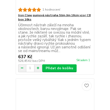
1 hodnocení
Iron Claw gumová nástraha Slim Jim 16cm vzor CB
box 16ks
Účinnost nástrah záleží na mnoha
okolnostech, barvu nevyjímaje. Pak se
stane, že některé se svezou na módní vlně,
a jak rychle zazáří, tak rychle i zhasnou,
protože velký rybářský tlak s jedním typem
nástrahy dravci rychle prokouknou
a následně ignorují. Už jen samotné odlišení
se od mainstreamu můž...
637 Kč
Skladem 1
526,45 Kč
bez DPH
Přidat do košíku