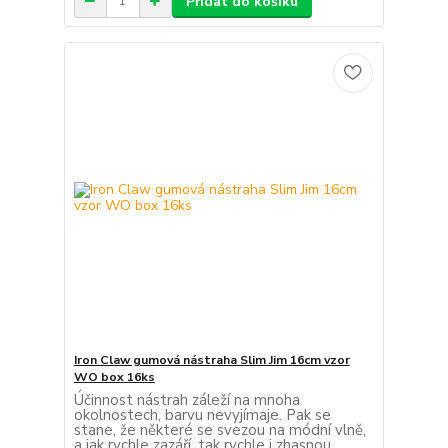
Přidat do košíku
Iron Claw gumová nástraha Slim Jim 16cm vzor
WO box 16ks
Účinnost nástrah záleží na mnoha
okolnostech, barvu nevyjímaje. Pak se
stane, že některé se svezou na módní vlně,
a jak rychle zazáří, tak rychle i zhasnou,