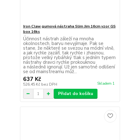
Iron Claw gumová nástraha Slim Jim 16cm vzor GS
box 16ks
Účinnost nástrah záleží na mnoha
okolnostech, barvu nevyjímaje. Pak se
stane, že některé se svezou na módní vlně,
a jak rychle zazáří, tak rychle i zhasnou,
protože velký rybářský tlak s jedním typem
nástrahy dravci rychle prokouknou
a následně ignorují. Už jen samotné odlišení
se od mainstreamu můž...
637 Kč
Skladem 1
526,45 Kč
bez DPH
Přidat do košíku