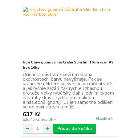
Iron Claw gumová nástraha Slim Jim 16cm vzor RY
box 16ks
Účinnost nástrah záleží na mnoha
okolnostech, barvu nevyjímaje. Pak se
stane, že některé se svezou na módní vlně,
a jak rychle zazáří, tak rychle i zhasnou,
protože velký rybářský tlak s jedním typem
nástrahy dravci rychle prokouknou
a následně ignorují. Už jen samotné odlišení
se od mainstreamu můž...
637 Kč
Skladem 1
526,45 Kč
bez DPH
Přidat do košíku