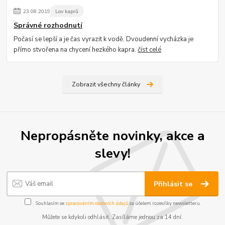
23
.
08
.
2019
Lov kaprů
Správné rozhodnutí
Počasí se lepší a je čas vyrazit k vodě. Dvoudenní vycházka je
přímo stvořena na chycení hezkého kapra.
číst celé
Zobrazit všechny články
Nepropásněte novinky, akce a
slevy!
Přihlásit se
Souhlasím se
zpracováním osobních údajů
za účelem rozesílky newsletteru.
Můžete se kdykoli odhlásit. Zasíláme jednou za 14 dní.