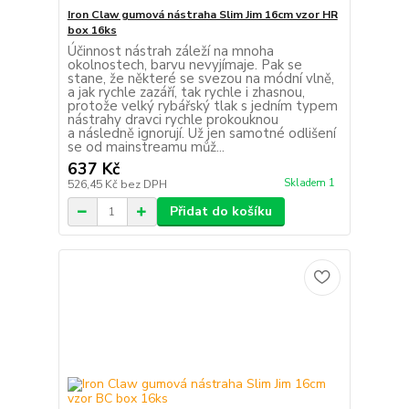
Iron Claw gumová nástraha Slim Jim 16cm vzor HR
box 16ks
Účinnost nástrah záleží na mnoha
okolnostech, barvu nevyjímaje. Pak se
stane, že některé se svezou na módní vlně,
a jak rychle zazáří, tak rychle i zhasnou,
protože velký rybářský tlak s jedním typem
nástrahy dravci rychle prokouknou
a následně ignorují. Už jen samotné odlišení
se od mainstreamu můž...
637 Kč
Skladem 1
526,45 Kč
bez DPH
Přidat do košíku