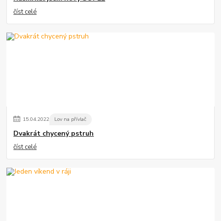
číst celé
15
.
04
.
2022
Lov na přívlač
Dvakrát chycený pstruh
číst celé