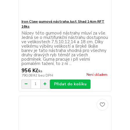
Iron Claw gumová nástraha Just Shad 14cm RFT
16ks
Název této gumové nástrahy mluví za vše.
Jedná se o multifunkční nástrahu dostupnou
ve velikostech 7,5;10;12;14 a 18 cm. Díky
velkému výběru velikostí a široké škále
barev je tato nástraha vhodná pro všechny
druhy dravých ryb téměř za všech
podmínek. Guma pracuje i při velmi
pomalém tažení, to z ní ...
956 Kč
/
ks
Není skladem
790,08 Kč
bez DPH
Přidat do košíku