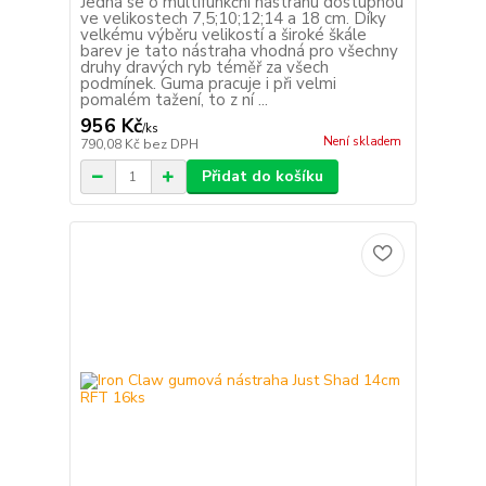
Jedná se o multifunkční nástrahu dostupnou
ve velikostech 7,5;10;12;14 a 18 cm. Díky
velkému výběru velikostí a široké škále
barev je tato nástraha vhodná pro všechny
druhy dravých ryb téměř za všech
podmínek. Guma pracuje i při velmi
pomalém tažení, to z ní ...
956 Kč
/
ks
Není skladem
790,08 Kč
bez DPH
Přidat do košíku