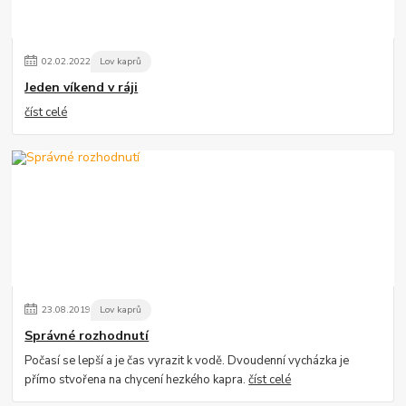
02
.
02
.
2022
Lov kaprů
Jeden víkend v ráji
číst celé
23
.
08
.
2019
Lov kaprů
Správné rozhodnutí
Počasí se lepší a je čas vyrazit k vodě. Dvoudenní vycházka je
přímo stvořena na chycení hezkého kapra.
číst celé