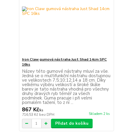
Iron Claw gumová nástraha Just Shad 14cm SPC
16ks
Název této gumové nástrahy mluví za vše.
Jedná se o multifunkční nástrahu dostupnou
ve velikostech 7,5;10;12;14 a 18 cm. Díky
velkému výběru velikostí a široké škále
barev je tato nástraha vhodná pro všechny
druhy dravých ryb téměř za všech
podmínek. Guma pracuje i při velmi
pomalém tažení, to z ní ...
867 Kč
/
ks
Skladem 2 ks
716,53 Kč
bez DPH
Přidat do košíku