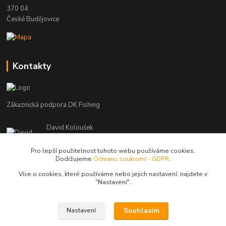
370 04
České Budějovice
Kontakty
Zákaznická podpora DK Fishing
David Koloušek
+420 739 734 025
(Po-Pá, 7-18 hod.)
Pro lepší použitelnost tohoto webu používáme cookies.
Dodržujeme
Ochranu soukromí - GDPR
.
david@dkfishing.cz
Více o cookies, které používáme nebo jejich nastavení, najdete v
"N
astavení"
.
Souhlasím
Nastavení