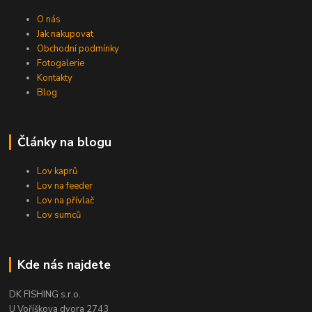
O nás
Jak nakupovat
Obchodní podmínky
Fotogalerie
Kontakty
Blog
Články na blogu
Lov kaprů
Lov na feeder
Lov na přívlač
Lov sumců
Kde nás najdete
DK FISHING s.r.o.
U Voříškova dvora 2743