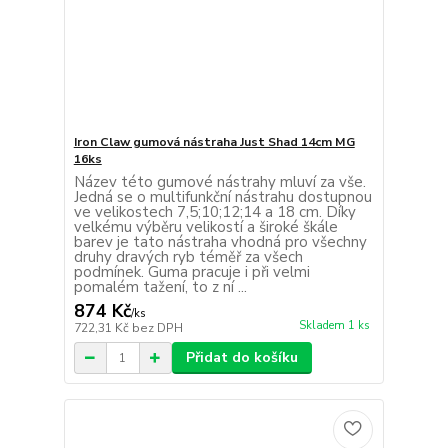
Iron Claw gumová nástraha Just Shad 14cm MG
16ks
Název této gumové nástrahy mluví za vše.
Jedná se o multifunkční nástrahu dostupnou
ve velikostech 7,5;10;12;14 a 18 cm. Díky
velkému výběru velikostí a široké škále
barev je tato nástraha vhodná pro všechny
druhy dravých ryb téměř za všech
podmínek. Guma pracuje i při velmi
pomalém tažení, to z ní ...
874 Kč
/
ks
Skladem 1 ks
722,31 Kč
bez DPH
Přidat do košíku