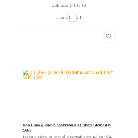
Zobrazuji 1-10 z 10
strana
z 1
Iron Claw gumová nástraha Just Shad 14cm GHS
16ks
Název této gumové nástrahy mluví za vše.