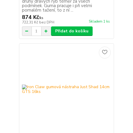
druhy dravých ryb téměř za všech
podmínek. Guma pracuje i při velmi
pomalém tažení, to z ní ...
874 Kč
/
ks
Skladem 1 ks
722,31 Kč
bez DPH
Přidat do košíku