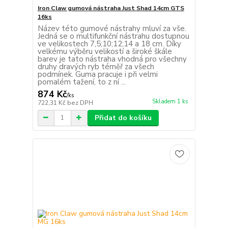
Iron Claw gumová nástraha Just Shad 14cm GTS
16ks
Název této gumové nástrahy mluví za vše.
Jedná se o multifunkční nástrahu dostupnou
ve velikostech 7,5;10;12;14 a 18 cm. Díky
velkému výběru velikostí a široké škále
barev je tato nástraha vhodná pro všechny
druhy dravých ryb téměř za všech
podmínek. Guma pracuje i při velmi
pomalém tažení, to z ní ...
874 Kč
/
ks
Skladem 1 ks
722,31 Kč
bez DPH
Přidat do košíku