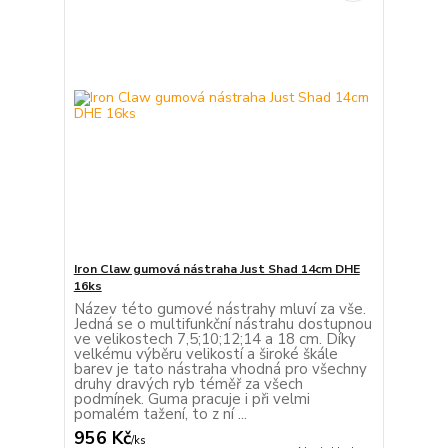
Iron Claw gumová nástraha Just Shad 14cm DHE
16ks
Název této gumové nástrahy mluví za vše.
Jedná se o multifunkční nástrahu dostupnou
ve velikostech 7,5;10;12;14 a 18 cm. Díky
velkému výběru velikostí a široké škále
barev je tato nástraha vhodná pro všechny
druhy dravých ryb téměř za všech
podmínek. Guma pracuje i při velmi
pomalém tažení, to z ní ...
956 Kč
/
ks