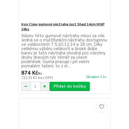
Iron Claw gumová nástraha Just Shad 14cm MGP
16ks
Název této gumové nástrahy mluví za vše.
Jedná se o multifunkční nástrahu dostupnou
ve velikostech 7,5;10;12;14 a 18 cm. Díky
velkému výběru velikostí a široké škále
barev je tato nástraha vhodná pro všechny
druhy dravých ryb téměř za všech
podmínek. Guma pracuje i při velmi
pomalém tažení, to z ní ...
874 Kč
/
ks
Skladem 1 ks
722,31 Kč
bez DPH
Přidat do košíku