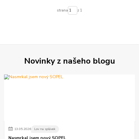
strana
z 1
Novinky z našeho blogu
13
.
05
.
2026
Lov na splávek
Nasmrkal jsem nový SOPEL