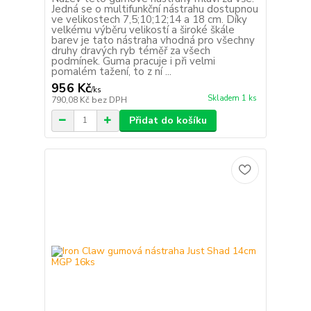
Jedná se o multifunkční nástrahu dostupnou
ve velikostech 7,5;10;12;14 a 18 cm. Díky
velkému výběru velikostí a široké škále
barev je tato nástraha vhodná pro všechny
druhy dravých ryb téměř za všech
podmínek. Guma pracuje i při velmi
pomalém tažení, to z ní ...
956 Kč
/
ks
Skladem 1 ks
790,08 Kč
bez DPH
Přidat do košíku