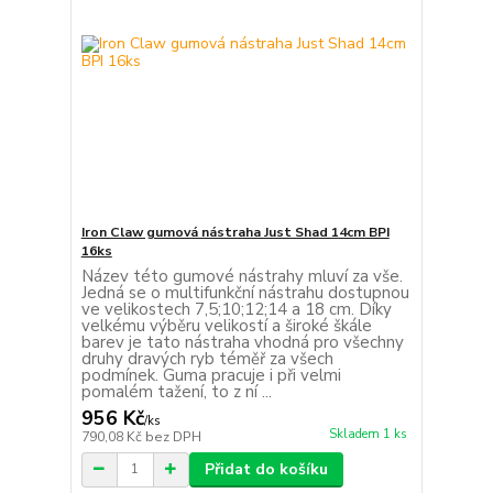
Iron Claw gumová nástraha Just Shad 14cm BPI
16ks
Název této gumové nástrahy mluví za vše.
Jedná se o multifunkční nástrahu dostupnou
ve velikostech 7,5;10;12;14 a 18 cm. Díky
velkému výběru velikostí a široké škále
barev je tato nástraha vhodná pro všechny
druhy dravých ryb téměř za všech
podmínek. Guma pracuje i při velmi
pomalém tažení, to z ní ...
956 Kč
/
ks
Skladem 1 ks
790,08 Kč
bez DPH
Přidat do košíku