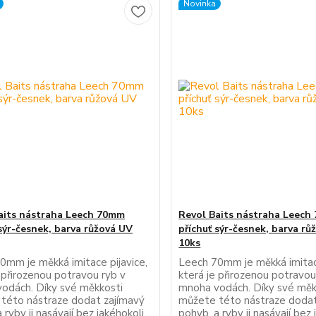
Novinka
aits nástraha Leech 70mm
Revol Baits nástraha Leech
 sýr-česnek, barva růžová UV
příchuť sýr-česnek, barva rů
10ks
0mm je měkká imitace pijavice,
Leech 70mm je měkká imitace
 přirozenou potravou ryb v
která je přirozenou potravou
odách. Díky své měkkosti
mnoha vodách. Díky své měk
této nástraze dodat zajímavý
můžete této nástraze dodat
 ryby ji nasávají bez jakéhokoli
pohyb, a ryby ji nasávají bez 