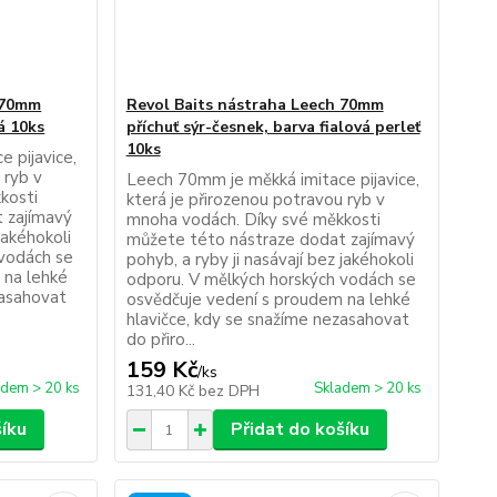
 70mm
Revol Baits nástraha Leech 70mm
lá 10ks
příchuť sýr-česnek, barva fialová perleť
10ks
 pijavice,
 ryb v
Leech 70mm je měkká imitace pijavice,
kosti
která je přirozenou potravou ryb v
 zajímavý
mnoha vodách. Díky své měkkosti
jakéhokoli
můžete této nástraze dodat zajímavý
 vodách se
pohyb, a ryby ji nasávají bez jakéhokoli
 na lehké
odporu. V mělkých horských vodách se
zasahovat
osvědčuje vedení s proudem na lehké
hlavičce, kdy se snažíme nezasahovat
do přiro...
159 Kč
/
ks
adem > 20 ks
Skladem > 20 ks
131,40 Kč
bez DPH
šíku
Přidat do košíku