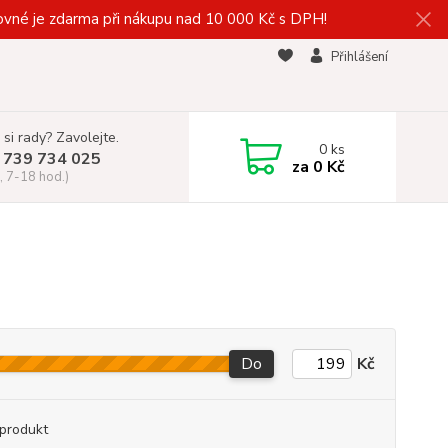
vné je zdarma při nákupu nad 10 000 Kč s DPH!
Přihlášení
 si rady? Zavolejte.
0
ks
 739 734 025
za
0 Kč
, 7-18 hod.)
Do
Kč
produkt