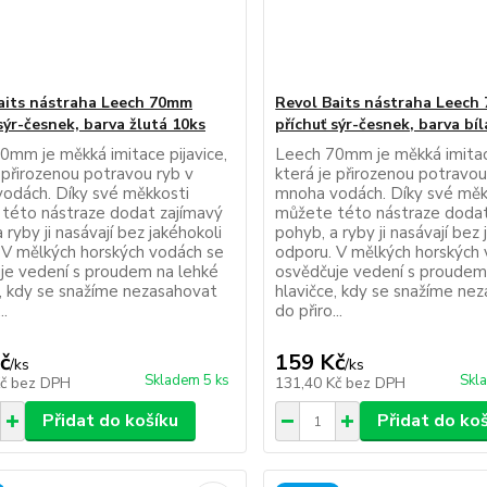
aits nástraha Leech 70mm
Revol Baits nástraha Leech
sýr-česnek, barva žlutá 10ks
příchuť sýr-česnek, barva bí
0mm je měkká imitace pijavice,
Leech 70mm je měkká imitace
 přirozenou potravou ryb v
která je přirozenou potravou
odách. Díky své měkkosti
mnoha vodách. Díky své měk
této nástraze dodat zajímavý
můžete této nástraze dodat
 ryby ji nasávají bez jakéhokoli
pohyb, a ryby ji nasávají bez 
 V mělkých horských vodách se
odporu. V mělkých horských
je vedení s proudem na lehké
osvědčuje vedení s proudem
e, kdy se snažíme nezasahovat
hlavičce, kdy se snažíme ne
..
do přiro...
č
159 Kč
/
ks
/
ks
Skladem 5 ks
Skl
Kč
bez DPH
131,40 Kč
bez DPH
Přidat do košíku
Přidat do ko