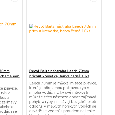
 70mm
Revol Baits nástraha Leech 70mm
ý chameleon
příchuť krevetka, barva černá 10ks
Leech 70mm je měkká imitace pijavice,
která je přirozenou potravou ryb v
 pijavice,
mnoha vodách. Díky své měkkosti
 ryb v
můžete této nástraze dodat zajímavý
kosti
pohyb, a ryby ji nasávají bez jakéhokoli
 zajímavý
odporu. V mělkých horských vodách se
jakéhokoli
osvědčuje vedení s proudem na lehké
 vodách se