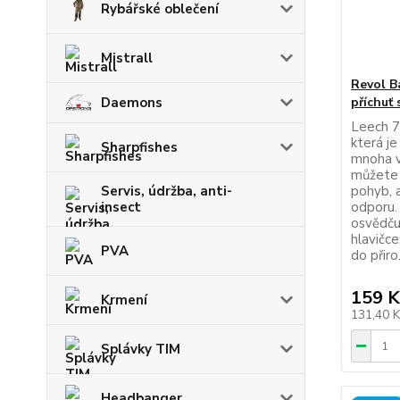
Rybářské oblečení
Mistrall
Revol B
Daemons
příchuť 
Leech 7
která je
Sharpfishes
mnoha v
můžete 
Servis, údržba, anti-
pohyb, a
insect
odporu.
osvědču
hlavičc
PVA
do přiro.
159 K
Krmení
131,40 
Splávky TIM
Headbanger