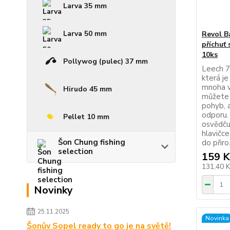
Larva 35 mm
Larva 50 mm
Revol B
příchuť 
10ks
Pollywog (pulec) 37 mm
Leech 7
která je
mnoha v
Hirudo 45 mm
můžete 
pohyb, a
odporu.
Pellet 10 mm
osvědču
hlavičc
Šon Chung fishing
do přiro.
selection
159 K
131,40 
Novinky
25.11.2025
Novinka
Šonův Sopel ready to go je na světě!