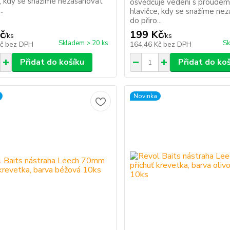
e, kdy se snažíme nezasahovat
osvědčuje vedení s proudem
..
hlavičce, kdy se snažíme ne
do přiro...
č
199 Kč
/
ks
/
ks
Skladem > 20 ks
Sk
Kč
bez DPH
164,46 Kč
bez DPH
Přidat do košíku
Přidat do ko
Novinka