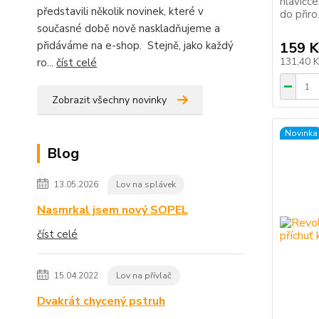
hlavičc
představili několik novinek, které v
do přiro.
současné době nově naskladňujeme a
přidáváme na e-shop. Stejně, jako každý
159 K
131,40 
ro...
číst celé
Zobrazit všechny novinky
Novinka
Blog
13.05.2026
Lov na splávek
Nasmrkal jsem nový SOPEL
číst celé
15.04.2022
Lov na přívlač
Dvakrát chycený pstruh