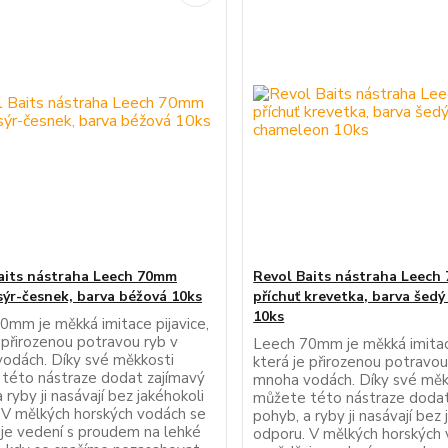
aits nástraha Leech 70mm
Revol Baits nástraha Leech
 sýr-česnek, barva béžová 10ks
příchuť krevetka, barva šed
10ks
0mm je měkká imitace pijavice,
 přirozenou potravou ryb v
Leech 70mm je měkká imitace
odách. Díky své měkkosti
která je přirozenou potravou
této nástraze dodat zajímavý
mnoha vodách. Díky své měk
 ryby ji nasávají bez jakéhokoli
můžete této nástraze dodat
 V mělkých horských vodách se
pohyb, a ryby ji nasávají bez 
je vedení s proudem na lehké
odporu. V mělkých horských