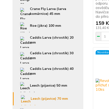
odporu.
osvědču
Crane Fly Larva (larva
hlavičc
komárnice) 45 mm
do přiro.
159 K
Roe (jikra) 100 mm
131,40 
Caddis Larva (chrostík) 20
mm
Novinka
Caddis Larva (chrostík) 30
mm
Caddis Larva (chrostík) 40
mm
Leech (pijavice) 50 mm
Leech (pijavice) 70 mm