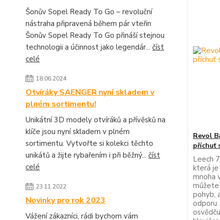
Šonův Sopel Ready To Go – revoluční
nástraha připravená během pár vteřin
Šonův Sopel Ready To Go přináší stejnou
technologii a účinnost jako legendár...
číst
celé
18.06.2024
Otvíráky SAENGER nyní skladem v
plném sortimentu!
Unikátní 3D modely otvíráků a přívěsků na
klíče jsou nyní skladem v plném
Revol B
sortimentu. Vytvořte si kolekci těchto
příchuť
unikátů a žijte rybařením i při běžný...
číst
Leech 7
celé
která je
mnoha v
můžete 
23.11.2022
pohyb, a
Novinky pro rok 2023
odporu.
osvědču
Vážení zákazníci, rádi bychom vám