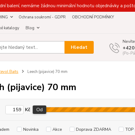
dní balení, nemáme žádnou minimální hodnotu objednávky a pošto
HING
Ochrana soukromí - GDPR
OBCHODNÍ PODMÍNKY
é katalogy
Blog
Nevíte
Hledat
+420
(Po-Pá
evol Baits
Leech (pijavice) 70 mm
h (pijavice) 70 mm
Kč
Od
adem
Novinka
Akce
Doprava ZDARMA
TOP 