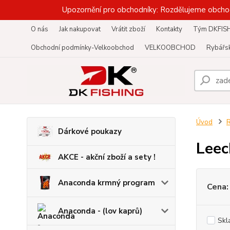
Upozornění pro obchodníky: Rozdělujeme obcho
O nás
Jak nakupovat
Vrátit zboží
Kontakty
Tým DKFIS
Obchodní podmínky-Velkoobchod
VELKOOBCHOD
Rybářsk
Úvod
R
Dárkové poukazy
Leec
AKCE - akční zboží a sety !
Anaconda krmný program
Cena:
Anaconda - (lov kaprů)
Skl