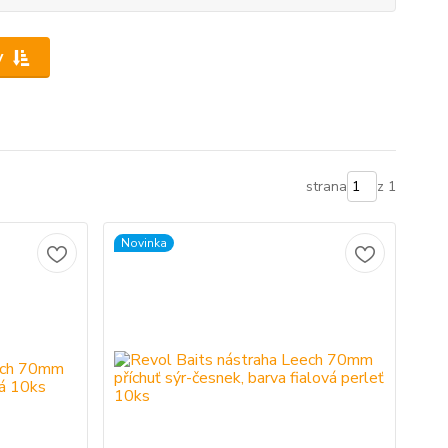
y
strana
z 1
Novinka