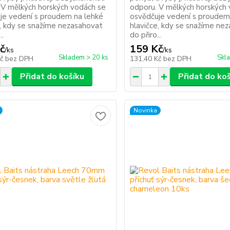
 V mělkých horských vodách se
odporu. V mělkých horských
je vedení s proudem na lehké
osvědčuje vedení s proudem
e, kdy se snažíme nezasahovat
hlavičce, kdy se snažíme ne
..
do přiro...
č
159 Kč
/
ks
/
ks
Skladem > 20 ks
Skl
Kč
bez DPH
131,40 Kč
bez DPH
Přidat do košíku
Přidat do ko
Novinka