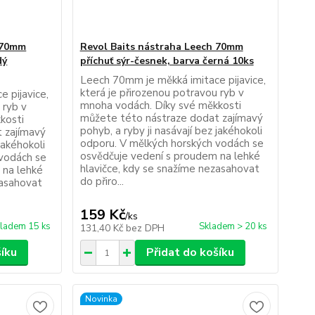
 70mm
Revol Baits nástraha Leech 70mm
dý
příchuť sýr-česnek, barva černá 10ks
Leech 70mm je měkká imitace pijavice,
která je přirozenou potravou ryb v
 pijavice,
mnoha vodách. Díky své měkkosti
 ryb v
můžete této nástraze dodat zajímavý
kosti
pohyb, a ryby ji nasávají bez jakéhokoli
 zajímavý
odporu. V mělkých horských vodách se
jakéhokoli
osvědčuje vedení s proudem na lehké
 vodách se
hlavičce, kdy se snažíme nezasahovat
 na lehké
do přiro...
zasahovat
159 Kč
/
ks
ladem 15 ks
Skladem > 20 ks
131,40 Kč
bez DPH
šíku
Přidat do košíku
Novinka