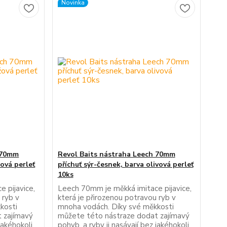
Novinka
 70mm
Revol Baits nástraha Leech 70mm
žová perleť
příchuť sýr-česnek, barva olivová perleť
10ks
 pijavice,
Leech 70mm je měkká imitace pijavice,
 ryb v
která je přirozenou potravou ryb v
kosti
mnoha vodách. Díky své měkkosti
 zajímavý
můžete této nástraze dodat zajímavý
jakéhokoli
pohyb, a ryby ji nasávají bez jakéhokoli