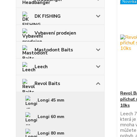
Novinka
DK FISHING
Vybavení prodejen
Mastodont Baits
Leech
Revol Baits
Revol B
příchuť
Longi 45 mm
10ks
Leech 7
Longi 60 mm
která je
mnoha v
můžete 
Longi 80 mm
pohyb, a