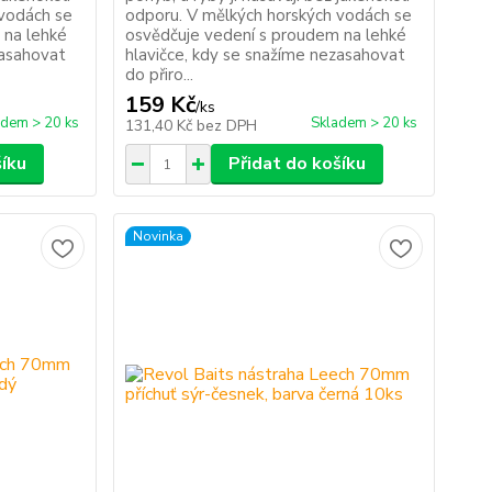
 vodách se
odporu. V mělkých horských vodách se
 na lehké
osvědčuje vedení s proudem na lehké
zasahovat
hlavičce, kdy se snažíme nezasahovat
do přiro...
159 Kč
/
ks
adem > 20 ks
Skladem > 20 ks
131,40 Kč
bez DPH
šíku
Přidat do košíku
Novinka