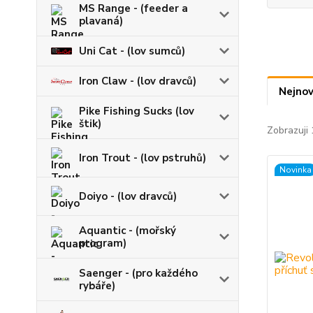
MS Range - (feeder a
plavaná)
Uni Cat - (lov sumců)
Iron Claw - (lov dravců)
Nejnov
Pike Fishing Sucks (lov
štik)
Zobrazuji 
Iron Trout - (lov pstruhů)
Novinka
Doiyo - (lov dravců)
Aquantic - (mořský
program)
Saenger - (pro každého
rybáře)