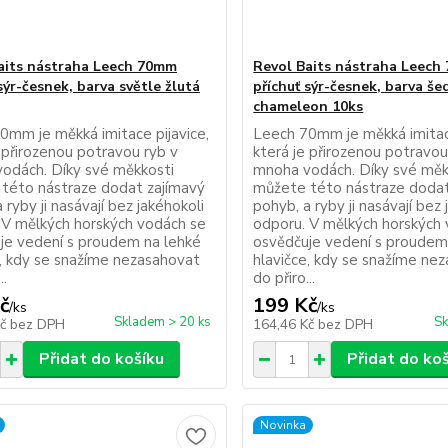
aits nástraha Leech 70mm
Revol Baits nástraha Leech
sýr-česnek, barva světle žlutá
příchuť sýr-česnek, barva še
chameleon 10ks
0mm je měkká imitace pijavice,
Leech 70mm je měkká imitace
 přirozenou potravou ryb v
která je přirozenou potravou
odách. Díky své měkkosti
mnoha vodách. Díky své měk
této nástraze dodat zajímavý
můžete této nástraze dodat
 ryby ji nasávají bez jakéhokoli
pohyb, a ryby ji nasávají bez 
 V mělkých horských vodách se
odporu. V mělkých horských
je vedení s proudem na lehké
osvědčuje vedení s proudem
e, kdy se snažíme nezasahovat
hlavičce, kdy se snažíme ne
..
do přiro...
č
199 Kč
/
ks
/
ks
Skladem > 20 ks
Sk
Kč
bez DPH
164,46 Kč
bez DPH
Přidat do košíku
Přidat do ko
Novinka