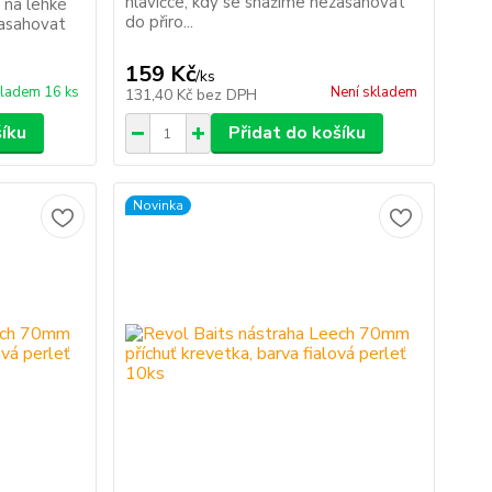
hlavičce, kdy se snažíme nezasahovat
 na lehké
do přiro...
zasahovat
159 Kč
/
ks
ladem 16 ks
Není skladem
131,40 Kč
bez DPH
šíku
Přidat do košíku
Novinka