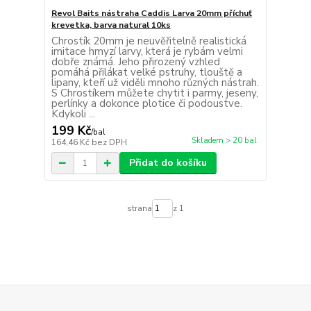
Revol Baits nástraha Caddis Larva 20mm příchuť
krevetka, barva natural 10ks
Chrostík 20mm je neuvěřitelně realistická
imitace hmyzí larvy, která je rybám velmi
dobře známá. Jeho přirozený vzhled
pomáhá přilákat velké pstruhy, tlouště a
lipany, kteří už viděli mnoho různých nástrah.
S Chrostíkem můžete chytit i parmy, jeseny,
perlínky a dokonce plotice či podoustve.
Kdykoli ...
199 Kč
/
bal
Skladem > 20 bal
164,46 Kč
bez DPH
Přidat do košíku
strana
z 1