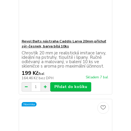
Revol Baits nástraha Caddis Larva 20mm příchuť
sýr-česnek, barva bílá 10ks
Chrostík 20 mm je realistická imitace larvy,
ideální na pstruhy, tlouště i lipany. Ručně
odlévaný a malovaný, v balení 10 ks ve
skleničce s aroma pro maximální účinnost.
199 Kč
/
bal
Skladem 7 bal
164,46 Kč
bez DPH
Přidat do košíku
Novinka