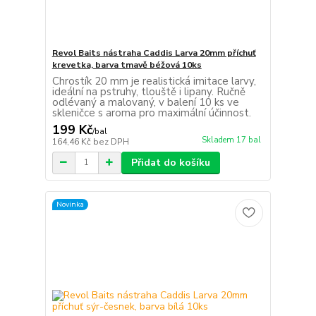
Revol Baits nástraha Caddis Larva 20mm příchuť
krevetka, barva tmavě béžová 10ks
Chrostík 20 mm je realistická imitace larvy,
ideální na pstruhy, tlouště i lipany. Ručně
odlévaný a malovaný, v balení 10 ks ve
skleničce s aroma pro maximální účinnost.
199 Kč
/
bal
Skladem 17 bal
164,46 Kč
bez DPH
Přidat do košíku
Novinka