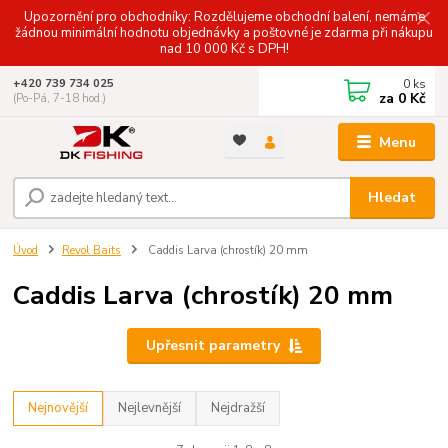
Upozornění pro obchodníky: Rozdělujeme obchodní balení, nemáme
žádnou minimální hodnotu objednávky a poštovné je zdarma při nákupu
nad 10 000 Kč s DPH!
0
ks
+420 739 734 025
za
0 Kč
(Po-Pá, 7-18 hod.)
Menu
Hledat
Úvod
Revol Baits
Caddis Larva (chrostík) 20 mm
Caddis Larva (chrostík) 20 mm
Upřesnit parametry
Nejnovější
Nejlevnější
Nejdražší