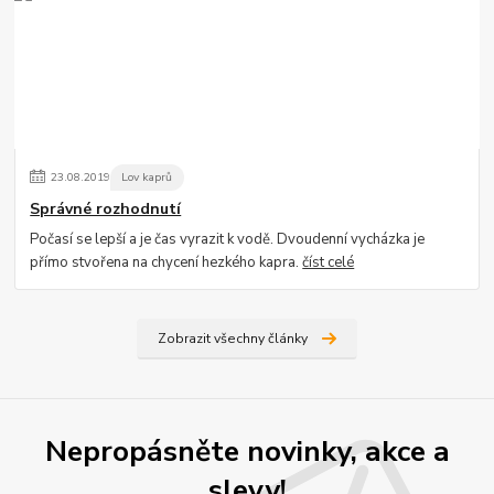
23
.
08
.
2019
Lov kaprů
Správné rozhodnutí
Počasí se lepší a je čas vyrazit k vodě. Dvoudenní vycházka je
přímo stvořena na chycení hezkého kapra.
číst celé
Zobrazit všechny články
Nepropásněte novinky, akce a
slevy!