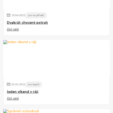
15
.
04
.
2022
Lov na přívlač
Dvakrát chycený pstruh
číst celé
02
.
02
.
2022
Lov kaprů
Jeden víkend v ráji
číst celé