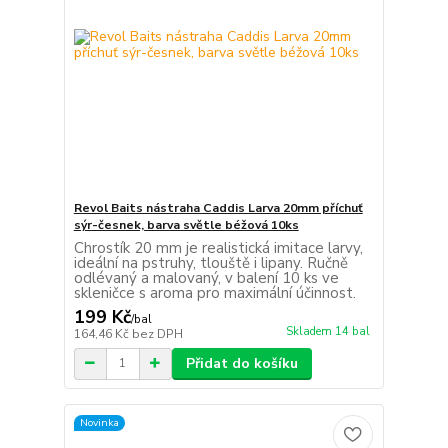
Revol Baits nástraha Caddis Larva 20mm příchuť
sýr-česnek, barva světle béžová 10ks
Chrostík 20 mm je realistická imitace larvy,
ideální na pstruhy, tlouště i lipany. Ručně
odlévaný a malovaný, v balení 10 ks ve
skleničce s aroma pro maximální účinnost.
199 Kč
/
bal
Skladem 14 bal
164,46 Kč
bez DPH
Přidat do košíku
Novinka