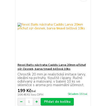
Revol Baits nástraha Caddis Larva 20mm příchuť
sýr-česnek, barva tmavě béžová 10ks
Chrostík 20 mm je realistická imitace larvy,
ideální na pstruhy, tlouště i lipany. Ručně
odlévaný a malovaný, v balení 10 ks ve
skleničce s aroma pro maximální účinnost.
199 Kč
/
bal
Skladem 16 bal
164,46 Kč
bez DPH
Přidat do košíku