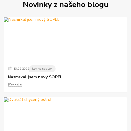
Novinky z našeho blogu
13
.
05
.
2026
Lov na splávek
Nasmrkal jsem nový SOPEL
číst celé