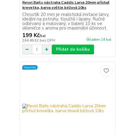
Revol Baits nástraha Caddis Larva 20mm příchuť
krevetka, barva světle béžová 10ks
Chrostík 20 mm je realistická imitace larvy,
ideální na pstruhy, tlouště i lipany. Ručně
odlévaný a malovaný, v balení 10 ks ve
skleničce s aroma pro maximální účinnost.
199 Kč
/
bal
Skladem 14 bal
164,46 Kč
bez DPH
Přidat do košíku
Novinka