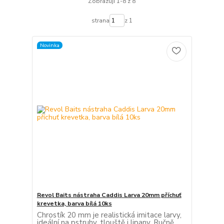
Zobrazuji 1-8 z 8
strana
z 1
Novinka
Revol Baits nástraha Caddis Larva 20mm příchuť
krevetka, barva bílá 10ks
Chrostík 20 mm je realistická imitace larvy,
ideální na pstruhy, tlouště i lipany. Ručně