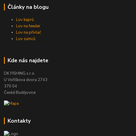
Články na blogu
Lov kaprů
Lov na feeder
Lov na přívlač
Lov sumců
Kde nás najdete
DK FISHING s.r.o.
U Voříškova dvora 2743
370 04
České Budějovice
Kontakty